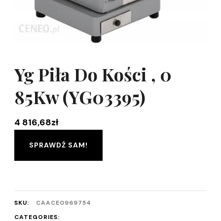
Yg Piła Do Kości , 0
85Kw (YG03395)
4 816,68
zł
SPRAWDŹ SAM!
SKU:
CAACE0969754
CATEGORIES: