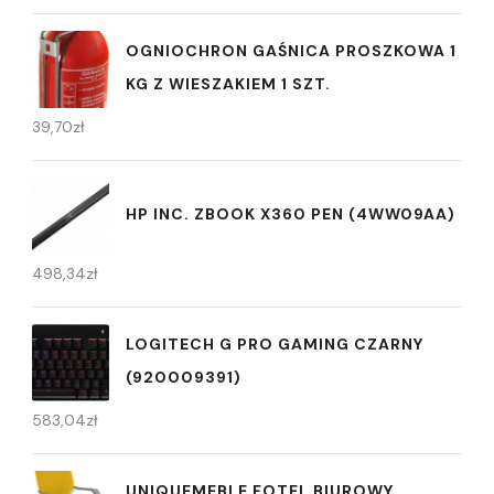
OGNIOCHRON GAŚNICA PROSZKOWA 1
KG Z WIESZAKIEM 1 SZT.
39,70
zł
HP INC. ZBOOK X360 PEN (4WW09AA)
498,34
zł
LOGITECH G PRO GAMING CZARNY
(920009391)
583,04
zł
UNIQUEMEBLE FOTEL BIUROWY