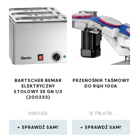
BARTSCHER BEMAR
PRZENOŚNIK TAŚMOWY
ELEKTRYCZNY
DO RQH 100A
STOŁOWY 3X GN 1/3
(200233)
859,03
ZŁ
12 778,47
ZŁ
SPRAWDŹ SAM!
SPRAWDŹ SAM!