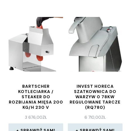
BARTSCHER
INVEST HORECA
KOTLECIARKA /
SZATKOWNICA DO
STEAKER DO
WARZYW 0 78KW
ROZBIJANIA MIĘSA 200
REGULOWANE TARCZE
KG/H 230 V
(RQ780)
3 676,00
ZŁ
6 710,00
ZŁ
SPRAWDŹ SAM!
SPRAWDŹ SAM!