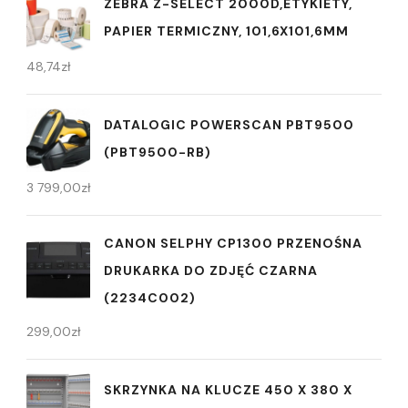
ZEBRA Z-SELECT 2000D,ETYKIETY,
PAPIER TERMICZNY, 101,6X101,6MM
48,74
zł
DATALOGIC POWERSCAN PBT9500
(PBT9500-RB)
3 799,00
zł
CANON SELPHY CP1300 PRZENOŚNA
DRUKARKA DO ZDJĘĆ CZARNA
(2234C002)
299,00
zł
SKRZYNKA NA KLUCZE 450 X 380 X