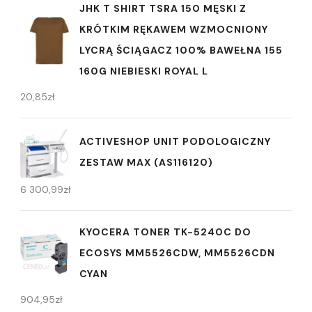
JHK T SHIRT TSRA 150 MĘSKI Z
KRÓTKIM RĘKAWEM WZMOCNIONY
LYCRĄ ŚCIĄGACZ 100% BAWEŁNA 155
160G NIEBIESKI ROYAL L
20,85
zł
ACTIVESHOP UNIT PODOLOGICZNY
ZESTAW MAX (AS116120)
6 300,99
zł
KYOCERA TONER TK-5240C DO
ECOSYS MM5526CDW, MM5526CDN
CYAN
904,95
zł