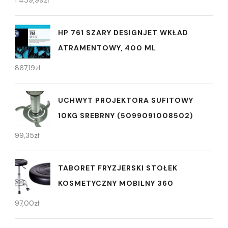
1 459,99
zł
HP 761 SZARY DESIGNJET WKŁAD
ATRAMENTOWY, 400 ML
867,19
zł
UCHWYT PROJEKTORA SUFITOWY
10KG SREBRNY (5099091008502)
99,35
zł
TABORET FRYZJERSKI STOŁEK
KOSMETYCZNY MOBILNY 360
97,00
zł