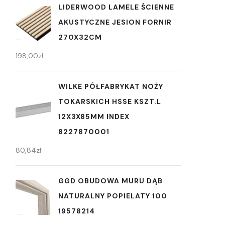
LIDERWOOD LAMELE ŚCIENNE
AKUSTYCZNE JESION FORNIR
270X32CM
198,00
zł
WILKE PÓŁFABRYKAT NOŻY
TOKARSKICH HSSE KSZT.L
12X3X85MM INDEX
8227870001
80,84
zł
GGD OBUDOWA MURU DĄB
NATURALNY POPIELATY 100
19578214