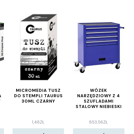
MICROMEDIA TUSZ
WÓZEK
A
DO STEMPLI TAURUS
NARZĘDZIOWY Z 4
Y
30ML CZARNY
SZUFLADAMI
STALOWY NIEBIESKI
1,48
ZŁ
853,56
ZŁ