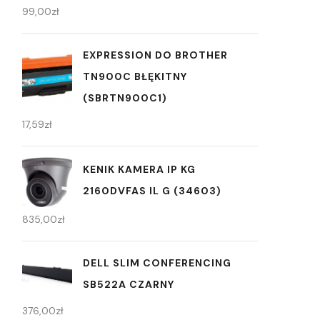
99,00
zł
EXPRESSION DO BROTHER
TN900C BŁĘKITNY
(SBRTN900C1)
17,59
zł
KENIK KAMERA IP KG
2160DVFAS IL G (34603)
835,00
zł
DELL SLIM CONFERENCING
SB522A CZARNY
376,00
zł