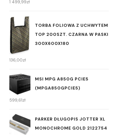
1 499,99
zł
TORBA FOLIOWA Z UCHWYTEM
TOP 200SZT. CZARNA W PASKI
300X600X180
136,00
zł
MSI MPG A850G PCIE5
(MPGA850GPCIE5)
599,61
zł
PARKER DŁUGOPIS JOTTER XL
MONOCHROME GOLD 2122754