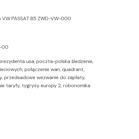
C5 VW PASSAT B5 ZWD-VW-000
5-00
 prezydenta usa, poczta-polska śledzenie,
ieciowych, połączenie wan, quadrant,
y, przedsadowe wezwanie do zapłaty,
ie taryfy, tygrysy europy 2, robonomika