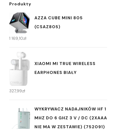
Produkty
AZZA CUBE MINI 805
(CSAZ805)
1 169,10
zł
XIAOMI MI TRUE WIRELESS
EARPHONES BIAŁY
327,99
zł
WYKRYWACZ NADAJNIKÓW HF 1
MHZ DO 6 GHZ 3 V / DC (2XAAA
NIE MA W ZESTAWIE) (752091)