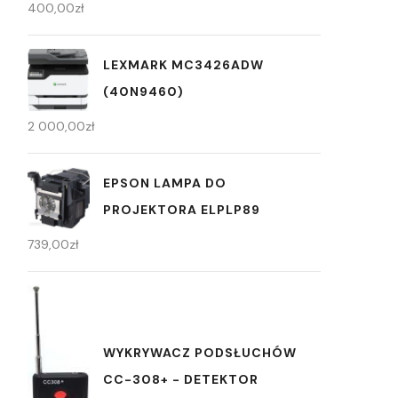
400,00
zł
LEXMARK MC3426ADW
(40N9460)
2 000,00
zł
EPSON LAMPA DO
PROJEKTORA ELPLP89
739,00
zł
WYKRYWACZ PODSŁUCHÓW
CC-308+ - DETEKTOR