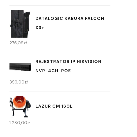
DATALOGIC KABURA FALCON
X3+
275,09
zł
REJESTRATOR IP HIKVISION
NVR-4CH-POE
399,00
zł
LAZUR CM 160L
1 280,00
zł