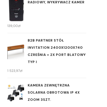
RADIOWY, WYKRYWACZ KAMER
139,00
zł
B2B PARTNER STÓŁ
INVITATION 2400X1200X740
CZREŚNIA + 2X PORT BLATOWY
TYP I
1 523,97
zł
KAMERA ZEWNĘTRZNA
SOLARNA OBROTOWA IP 4X
ZOOM 3SZT.