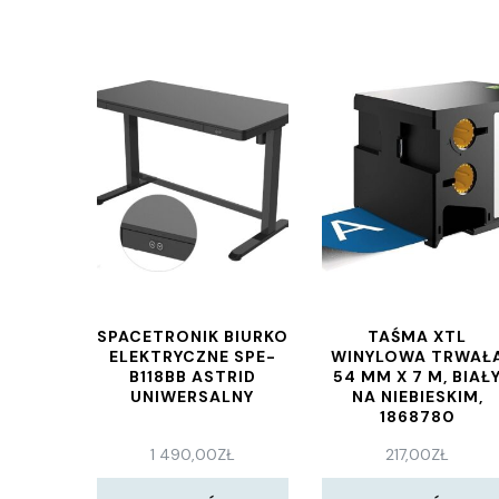
SPACETRONIK BIURKO
TAŚMA XTL
ELEKTRYCZNE SPE-
WINYLOWA TRWAŁ
B118BB ASTRID
54 MM X 7 M, BIAŁ
UNIWERSALNY
NA NIEBIESKIM,
1868780
1 490,00
ZŁ
217,00
ZŁ