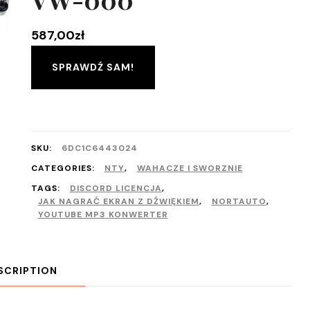
587,00
zł
SPRAWDŹ SAM!
SKU:
6DC1C6443024
CATEGORIES:
NTY
,
WAHACZE I SWORZNIE
TAGS:
DISCORD LICENCJA
,
JAK NAGRAĆ EKRAN Z DŹWIĘKIEM
,
NORTAUTO
,
YOUTUBE MP3 KONWERTER
SCRIPTION