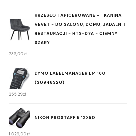
KRZESŁO TAPICEROWANE - TKANINA
VEVET - DO SALONU, DOMU, JADALNI I
RESTAURACJI - HTS-D7A - CIEMNY
SZARY
236,00
zł
DYMO LABELMANAGER LM 160
(S0946320)
255,29
zł
NIKON PROSTAFF 5 12X50
1 029,00
zł