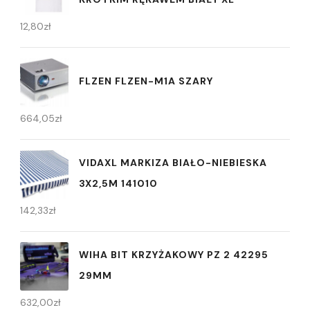
12,80
zł
FLZEN FLZEN-M1A SZARY
664,05
zł
VIDAXL MARKIZA BIAŁO-NIEBIESKA
3X2,5M 141010
142,33
zł
WIHA BIT KRZYŻAKOWY PZ 2 42295
29MM
632,00
zł