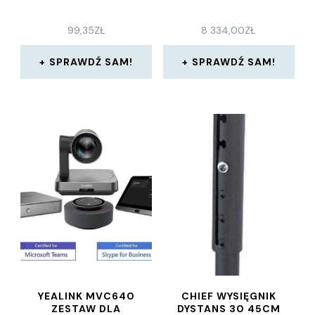
99,35
ZŁ
8 334,00
ZŁ
SPRAWDŹ SAM!
SPRAWDŹ SAM!
YEALINK MVC640
CHIEF WYSIĘGNIK
ZESTAW DLA
DYSTANS 30 45CM