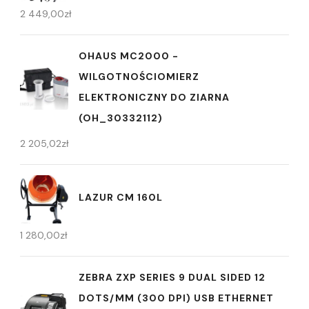
2 449,00
zł
OHAUS MC2000 -
WILGOTNOŚCIOMIERZ
ELEKTRONICZNY DO ZIARNA
(OH_30332112)
2 205,02
zł
LAZUR CM 160L
1 280,00
zł
ZEBRA ZXP SERIES 9 DUAL SIDED 12
DOTS/MM (300 DPI) USB ETHERNET