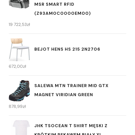
MSR SMART RFID
(Z93AM0C0000EM00)
19 722,53
zł
BEJOT HENS HS 215 2N2706
672,00
zł
SALEWA MTN TRAINER MID GTX
MAGNET VIRIDIAN GREEN
878,99
zł
JHK TSOCEAN T SHIRT MĘSKI Z
KRÓTKIM RĘKAWEM BIAŁY XL