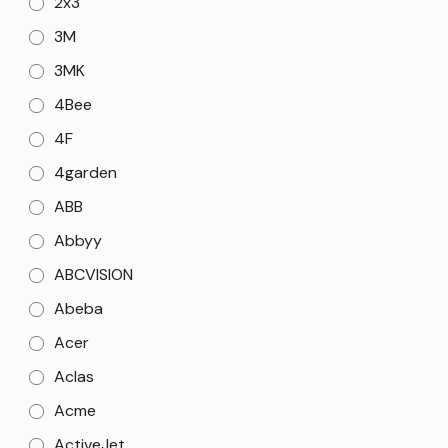
2x3
3M
3MK
4Bee
4F
4garden
ABB
Abbyy
ABCVISION
Abeba
Acer
Aclas
Acme
ActiveJet