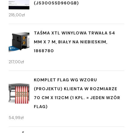
(JS300SSD960GB)
218,00
zł
TAŚMA XTL WINYLOWA TRWAŁA 54
MM X 7 M, BIAŁY NA NIEBIESKIM,
1868780
217,00
zł
KOMPLET FLAG WG WZORU
(PROJEKTU) KLIENTA W ROZMIARZE
70 CM X 112CM (1 KPL. = JEDEN WZÓR
FLAG)
54,99
zł