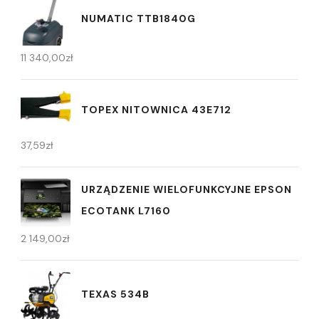
NUMATIC TTB1840G
11 340,00
zł
TOPEX NITOWNICA 43E712
37,59
zł
URZĄDZENIE WIELOFUNKCYJNE EPSON
ECOTANK L7160
2 149,00
zł
TEXAS 534B