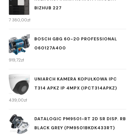
BIZHUB 227
7 380,00
zł
BOSCH GBG 60-20 PROFESSIONAL
060127A400
919,72
zł
UNIARCH KAMERA KOPUŁKOWA IPC
T314 APKZ IP 4MPX (IPCT314APKZ)
439,00
zł
DATALOGIC PM9501-RT 2D SR DISP. RB
BLACK GREY (PM9501BKDK433RT)