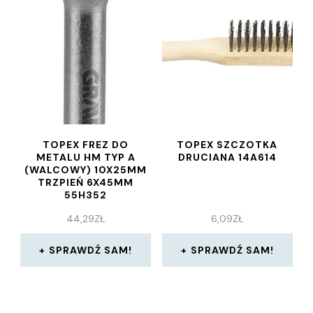
TOPEX FREZ DO
TOPEX SZCZOTKA
METALU HM TYP A
DRUCIANA 14A614
(WALCOWY) 10X25MM
TRZPIEŃ 6X45MM
55H352
44,29
ZŁ
6,09
ZŁ
SPRAWDŹ SAM!
SPRAWDŹ SAM!