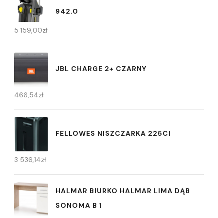
942.0
5 159,00
zł
JBL CHARGE 2+ CZARNY
466,54
zł
FELLOWES NISZCZARKA 225CI
3 536,14
zł
HALMAR BIURKO HALMAR LIMA DĄB
SONOMA B 1