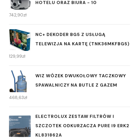
HOTELU ORAZ BIURA - 10
742,90
zł
NC+ DEKODER BG5 Z USŁUGĄ
TELEWIZJA NA KARTĘ (TNK36MKFBG5)
129,99
zł
WIZ WÓZEK DWUKOŁOWY TACZKOWY
SPAWALNICZY NA BUTLE Z GAZEM
468,63
zł
ELECTROLUX ZESTAW FILTRÓW I
SZCZOTEK ODKURZACZA PURE I9 ERK2
KL831862A