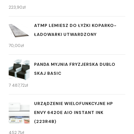
223,90
zł
ATMP LEMIESZ DO ŁYŻKI KOPARKO-
ŁADOWARKI UTWARDZONY
70,00
zł
PANDA MYJNIA FRYZJERSKA DUBLO
SKAJ BASIC
7 487,72
zł
URZĄDZENIE WIELOFUNKCYJNE HP
ENVY 6420E AIO INSTANT INK
(223R4B)
452,71
zł