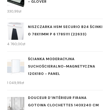
- GLOVER
330,99
zł
NISZCZARKA HSM SECURIO B24 ŚCINKI
0 78X11MM P 6 1785111 (22633)
4 760,00
zł
ŚCIANKA MODERACYJNA
SUCHOŚCIERALNO-MAGNETYCZNA
120X180 - PANEL
1 049,99
zł
DOUCEUR D'INTÉRIEUR FIRANA
GOTOWA CLOCHETTES 140X240 CM