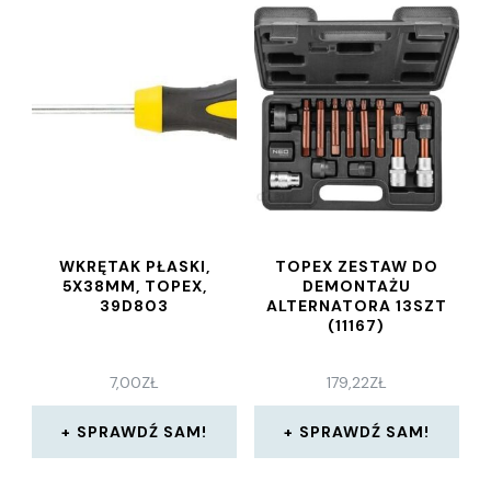
WKRĘTAK PŁASKI,
TOPEX ZESTAW DO
5X38MM, TOPEX,
DEMONTAŻU
39D803
ALTERNATORA 13SZT
(11167)
7,00
ZŁ
179,22
ZŁ
SPRAWDŹ SAM!
SPRAWDŹ SAM!