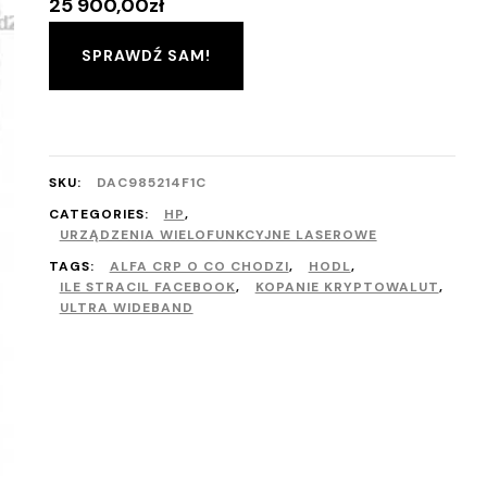
25 900,00
zł
SPRAWDŹ SAM!
SKU:
DAC985214F1C
CATEGORIES:
HP
,
URZĄDZENIA WIELOFUNKCYJNE LASEROWE
TAGS:
ALFA CRP O CO CHODZI
,
HODL
,
ILE STRACIL FACEBOOK
,
KOPANIE KRYPTOWALUT
,
ULTRA WIDEBAND