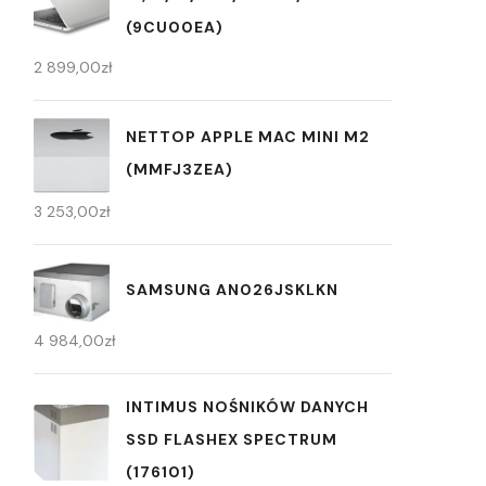
(9CU00EA)
2 899,00
zł
NETTOP APPLE MAC MINI M2
(MMFJ3ZEA)
3 253,00
zł
SAMSUNG AN026JSKLKN
4 984,00
zł
INTIMUS NOŚNIKÓW DANYCH
SSD FLASHEX SPECTRUM
(176101)