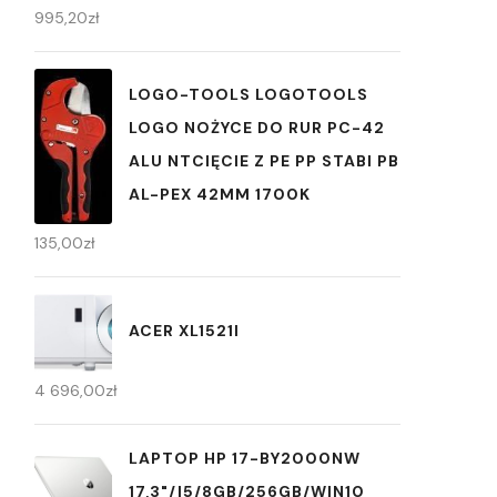
995,20
zł
LOGO-TOOLS LOGOTOOLS
LOGO NOŻYCE DO RUR PC-42
ALU NTCIĘCIE Z PE PP STABI PB
AL-PEX 42MM 1700K
135,00
zł
ACER XL1521I
4 696,00
zł
LAPTOP HP 17-BY2000NW
17,3"/I5/8GB/256GB/WIN10