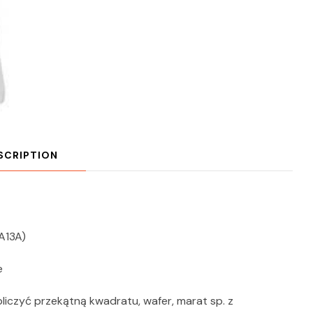
SCRIPTION
A13A)
e
obliczyć przekątną kwadratu, wafer, marat sp. z