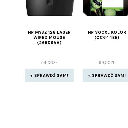
HP MYSZ 128 LASER
HP 300XL KOLOR
WIRED MOUSE
(CC644EE)
(265D9AA)
54,00
ZŁ
99,00
ZŁ
SPRAWDŹ SAM!
SPRAWDŹ SAM!