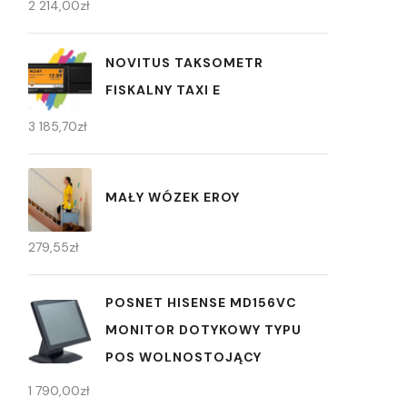
2 214,00
zł
NOVITUS TAKSOMETR
FISKALNY TAXI E
3 185,70
zł
MAŁY WÓZEK EROY
279,55
zł
POSNET HISENSE MD156VC
MONITOR DOTYKOWY TYPU
POS WOLNOSTOJĄCY
1 790,00
zł