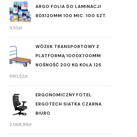
ARGO FOLIA DO LAMINACJI
80X120MM 100 MIC. 100 SZT.
11,50
zł
WÓZEK TRANSPORTOWY Z
PLATFORMĄ 1000X700MM
NOŚNOŚĆ 200 KG KOŁA 125
890,52
zł
ERGONOMICZNY FOTEL
ERGOTECH SIATKA CZARNA
BIURO
2 068,99
zł