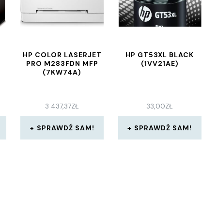
HP COLOR LASERJET
HP GT53XL BLACK
PRO M283FDN MFP
(1VV21AE)
(7KW74A)
3 437,37
ZŁ
33,00
ZŁ
SPRAWDŹ SAM!
SPRAWDŹ SAM!