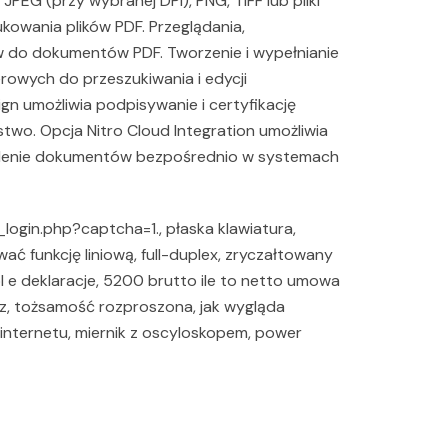
JPEG (przy wybranej DPI), PNG, TIFF lub pliki
ukowania plików PDF. Przeglądania,
 do dokumentów PDF. Tworzenie i wypełnianie
erowych do przeszukiwania i edycji
n umożliwia podpisywanie i certyfikację
o. Opcja Nitro Cloud Integration umożliwia
ielenie dokumentów bezpośrednio w systemach
_login.php?captcha=1., płaska klawiatura,
ać funkcję liniową, full-duplex, zryczałtowany
e deklaracje, 5200 brutto ile to netto umowa
cz, tożsamość rozproszona, jak wygląda
 internetu, miernik z oscyloskopem, power