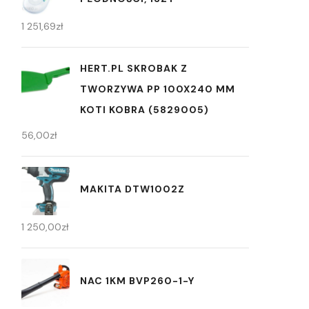
1 251,69
zł
HERT.PL SKROBAK Z
TWORZYWA PP 100X240 MM
KOTI KOBRA (5829005)
56,00
zł
MAKITA DTW1002Z
1 250,00
zł
NAC 1KM BVP260-1-Y