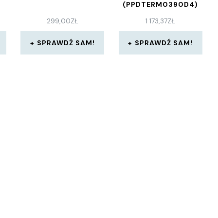
(PPDTERM0390D4)
299,00
ZŁ
1 173,37
ZŁ
SPRAWDŹ SAM!
SPRAWDŹ SAM!