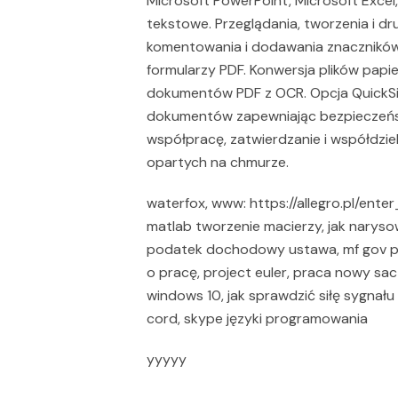
Microsoft PowerPoint, Microsoft Excel, 
tekstowe. Przeglądania, tworzenia i dr
komentowania i dodawania znaczników
formularzy PDF. Konwersja plików papi
dokumentów PDF z OCR. Opcja QuickSig
dokumentów zapewniając bezpieczeństw
współpracę, zatwierdzanie i współdz
opartych na chmurze.
waterfox, www: https://allegro.pl/enter
matlab tworzenie macierzy, jak narysow
podatek dochodowy ustawa, mf gov pl 
o pracę, project euler, praca nowy sa
windows 10, jak sprawdzić siłę sygnału
cord, skype języki programowania
yyyyy