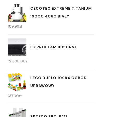
CECOTEC EXTREME TITANIUM
19000 4080 BIAŁY
189,99
zł
LG PROBEAM BU50NST
12 590,00
zł
LEGO DUPLO 10984 OGRÓD
UPRAWOWY
137,00
zł
ZKTECO SBTL8211