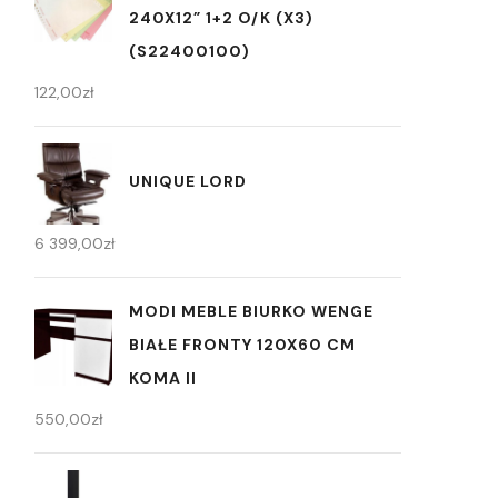
240X12” 1+2 O/K (X3)
(S22400100)
122,00
zł
UNIQUE LORD
6 399,00
zł
MODI MEBLE BIURKO WENGE
BIAŁE FRONTY 120X60 CM
KOMA II
550,00
zł