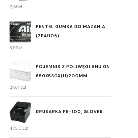
6,69
zł
PENTEL GUMKA DO MAZANIA
(ZEAH06)
3,96
zł
POJEMNIK Z POLIWĘGLANU GN
650X530X(H)200MM
216,45
zł
DRUKARKA PR-100, GLOVER
479,00
zł