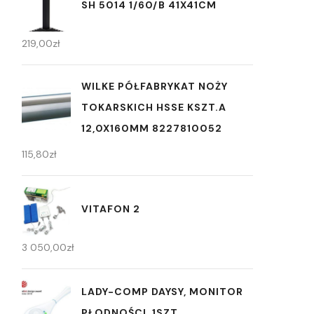
SH 5014 1/60/B 41X41CM
219,00
zł
WILKE PÓŁFABRYKAT NOŻY
TOKARSKICH HSSE KSZT.A
12,0X160MM 8227810052
115,80
zł
VITAFON 2
3 050,00
zł
LADY-COMP DAYSY, MONITOR
PŁODNOŚCI, 1SZT