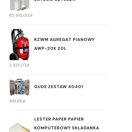
65 190,00
zł
KZWM AGREGAT PIANOWY
AWP-20X 20L
2 325,07
zł
GUDE ZESTAW 40401
481,68
zł
LESTER PAPER PAPIER
KOMPUTEROWY SKŁADANKA