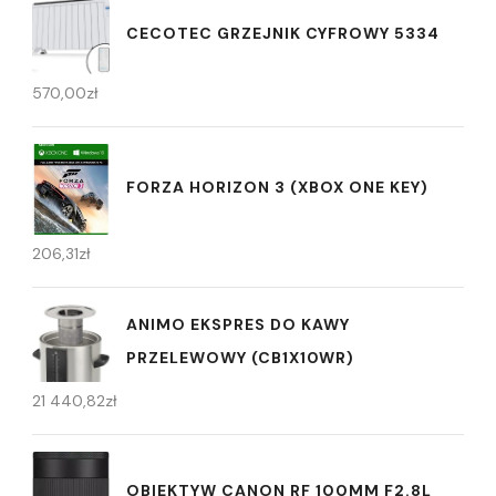
CECOTEC GRZEJNIK CYFROWY 5334
570,00
zł
FORZA HORIZON 3 (XBOX ONE KEY)
206,31
zł
ANIMO EKSPRES DO KAWY
PRZELEWOWY (CB1X10WR)
21 440,82
zł
OBIEKTYW CANON RF 100MM F2.8L