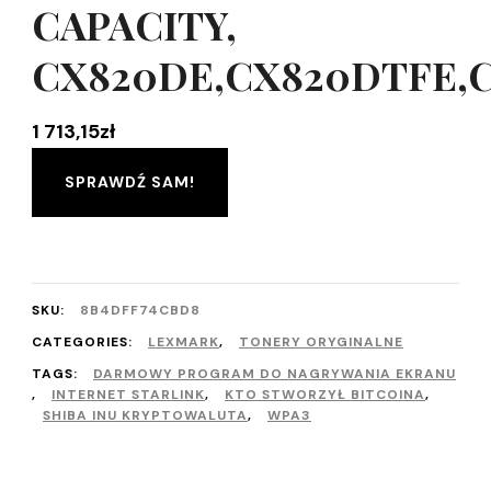
CAPACITY,
CX820DE,CX820DTFE,C
1 713,15
zł
SPRAWDŹ SAM!
SKU:
8B4DFF74CBD8
CATEGORIES:
LEXMARK
,
TONERY ORYGINALNE
TAGS:
DARMOWY PROGRAM DO NAGRYWANIA EKRANU
,
INTERNET STARLINK
,
KTO STWORZYŁ BITCOINA
,
SHIBA INU KRYPTOWALUTA
,
WPA3