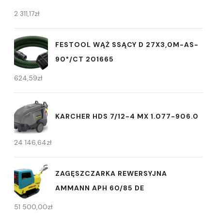
2 311,17
zł
FESTOOL WĄŻ SSĄCY D 27X3,0M-AS-
90°/CT 201665
624,59
zł
KARCHER HDS 7/12-4 MX 1.077-906.0
24 146,64
zł
ZAGĘSZCZARKA REWERSYJNA
AMMANN APH 60/85 DE
51 500,00
zł