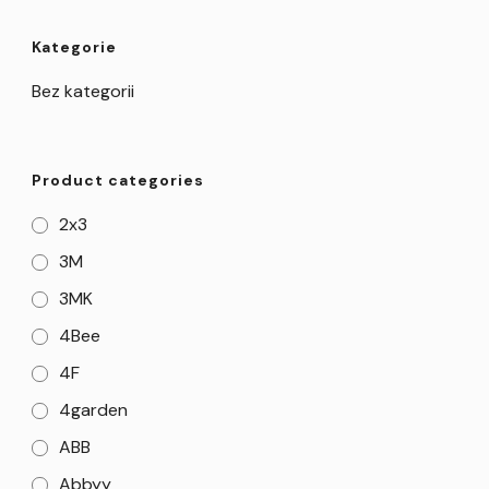
Kategorie
Bez kategorii
Product categories
2x3
3M
3MK
4Bee
4F
4garden
ABB
Abbyy