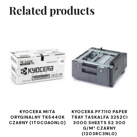
Related products
KYOCERA MITA
KYOCERA PF7110 PAPER
ORYGINALNY TK5440K
TRAY TASKALFA 3252CI
CZARNY (1T0C0A0NL0)
3000 SHEETS 52 300
G/M² CZARNY
(1203RC3NL0)