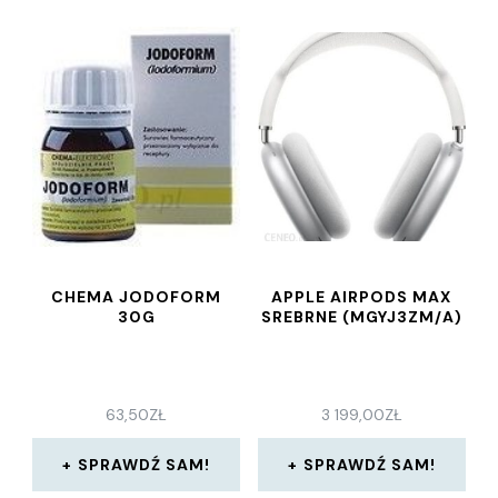
CHEMA JODOFORM
APPLE AIRPODS MAX
30G
SREBRNE (MGYJ3ZM/A)
63,50
ZŁ
3 199,00
ZŁ
SPRAWDŹ SAM!
SPRAWDŹ SAM!