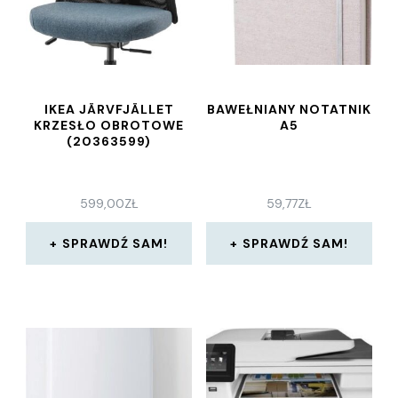
IKEA JÄRVFJÄLLET
BAWEŁNIANY NOTATNIK
KRZESŁO OBROTOWE
A5
(20363599)
599,00
ZŁ
59,77
ZŁ
SPRAWDŹ SAM!
SPRAWDŹ SAM!