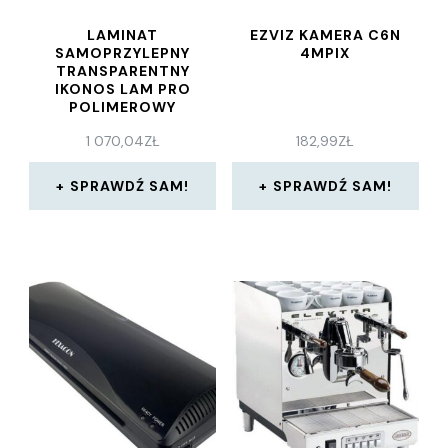
LAMINAT
EZVIZ KAMERA C6N
SAMOPRZYLEPNY
4MPIX
TRANSPARENTNY
IKONOS LAM PRO
POLIMEROWY
PROFIFLEX MPT LP75+ 1
1 070,04
ZŁ
182,99
ZŁ
27X50 (6110200001)
SPRAWDŹ SAM!
SPRAWDŹ SAM!