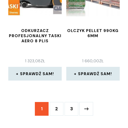
ODKURZACZ
OLCZYK PELLET 990KG
PROFESJONALNY TASKI
6MM
AERO 8 PLIS
1 323,08
ZŁ
1 660,00
ZŁ
SPRAWDŹ SAM!
SPRAWDŹ SAM!
1
2
3