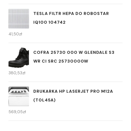
TESLA FILTR HEPA DO ROBOSTAR
IQ100 104742
41,50
zł
COFRA 25730 000 W GLENDALE S3
WR CI SRC 25730000W
380,53
zł
DRUKARKA HP LASERJET PRO M12A
(T0L45A)
569,05
zł