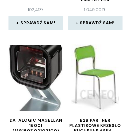
102,41
ZŁ
1 049,00
ZŁ
SPRAWDŹ SAM!
SPRAWDŹ SAM!
DATALOGIC MAGELLAN
B2B PARTNER
1500I
PLASTIKOWE KRZESŁO
(MG1501102102100)
KUCHENNE ASKA –