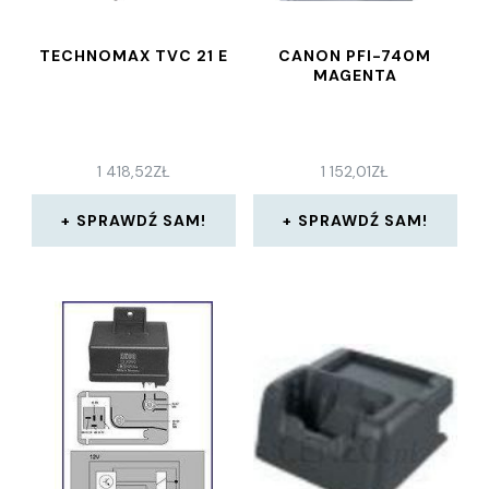
TECHNOMAX TVC 21 E
CANON PFI-740M
MAGENTA
1 418,52
ZŁ
1 152,01
ZŁ
SPRAWDŹ SAM!
SPRAWDŹ SAM!