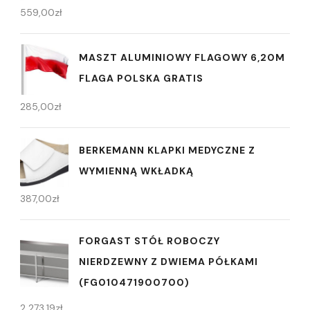
559,00
zł
MASZT ALUMINIOWY FLAGOWY 6,20M
FLAGA POLSKA GRATIS
285,00
zł
BERKEMANN KLAPKI MEDYCZNE Z
WYMIENNĄ WKŁADKĄ
387,00
zł
FORGAST STÓŁ ROBOCZY
NIERDZEWNY Z DWIEMA PÓŁKAMI
(FG010471900700)
2 273,19
zł