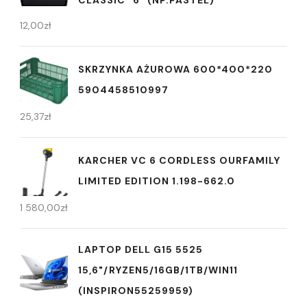
CLASSIC "6" (NP.PASTEL)
12,00
zł
SKRZYNKA AŻUROWA 600*400*220
5904458510997
25,37
zł
KARCHER VC 6 CORDLESS OURFAMILY
LIMITED EDITION 1.198-662.0
1 580,00
zł
LAPTOP DELL G15 5525
15,6"/RYZEN5/16GB/1TB/WIN11
(INSPIRON55259959)