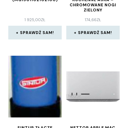
CHROMOWANE NOGI
ZIELONY
1 925,00
ZŁ
174,66
ZŁ
SPRAWDŹ SAM!
SPRAWDŹ SAM!
SINTUR ZŁĄCZE
NETTOP APPLE MAC