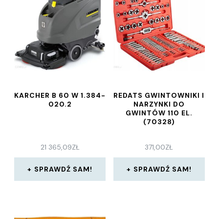
KARCHER B 60 W 1.384-
REDATS GWINTOWNIKI I
020.2
NARZYNKI DO
GWINTÓW 110 EL.
(70328)
21 365,09
ZŁ
371,00
ZŁ
SPRAWDŹ SAM!
SPRAWDŹ SAM!