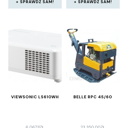
SPRAWDŹ SAM!
SPRAWDŹ SAM!
VIEWSONIC LS610WH
BELLE RPC 45/60
6 067,11
ZŁ
23 350,00
ZŁ