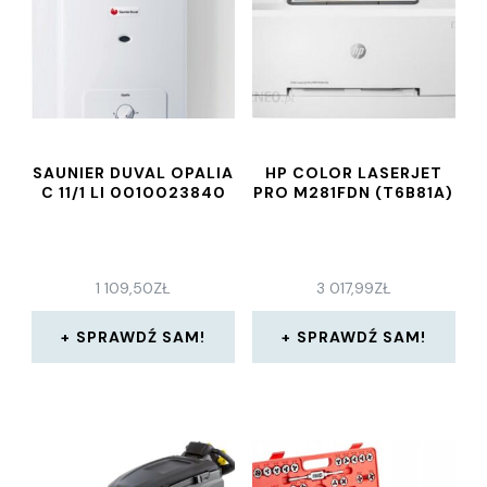
SAUNIER DUVAL OPALIA
HP COLOR LASERJET
C 11/1 LI 0010023840
PRO M281FDN (T6B81A)
1 109,50
ZŁ
3 017,99
ZŁ
SPRAWDŹ SAM!
SPRAWDŹ SAM!