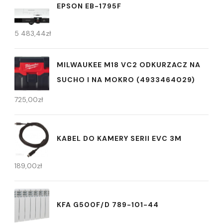
EPSON EB-1795F
5 483,44
zł
MILWAUKEE M18 VC2 ODKURZACZ NA
SUCHO I NA MOKRO (4933464029)
725,00
zł
KABEL DO KAMERY SERII EVC 3M
189,00
zł
KFA G500F/D 789-101-44