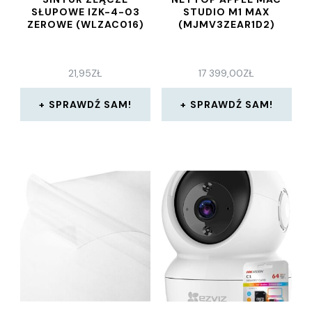
SŁUPOWE IZK-4-03
STUDIO M1 MAX
ZEROWE (WLZAC016)
(MJMV3ZEAR1D2)
21,95
ZŁ
17 399,00
ZŁ
SPRAWDŹ SAM!
SPRAWDŹ SAM!