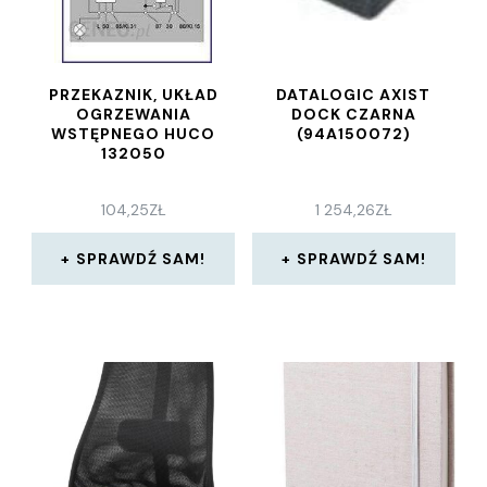
PRZEKAZNIK, UKŁAD
DATALOGIC AXIST
OGRZEWANIA
DOCK CZARNA
WSTĘPNEGO HUCO
(94A150072)
132050
104,25
ZŁ
1 254,26
ZŁ
SPRAWDŹ SAM!
SPRAWDŹ SAM!