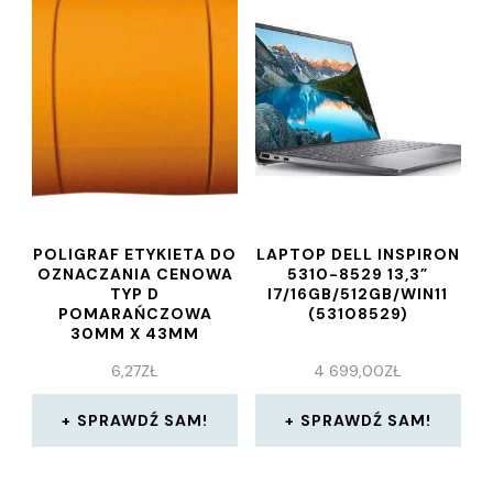
POLIGRAF ETYKIETA DO
LAPTOP DELL INSPIRON
OZNACZANIA CENOWA
5310-8529 13,3”
TYP D
I7/16GB/512GB/WIN11
POMARAŃCZOWA
(53108529)
30MM X 43MM
6,27
ZŁ
4 699,00
ZŁ
SPRAWDŹ SAM!
SPRAWDŹ SAM!