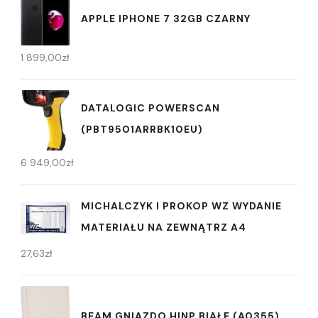
APPLE IPHONE 7 32GB CZARNY
1 899,00
zł
DATALOGIC POWERSCAN
(PBT9501ARRBK10EU)
6 949,00
zł
MICHALCZYK I PROKOP WZ WYDANIE
MATERIAŁU NA ZEWNĄTRZ A4
27,63
zł
BEAM GNIAZDO HINP BIAŁE (A0355)