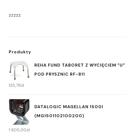
zzzzz
Produkty
REHA FUND TABORET Z WYCIĘCIEM "U"
POD PRYSZNIC RF-811
135,79
zł
DATALOGIC MAGELLAN 1500I
(MG1501102100200)
1 805,00
zł