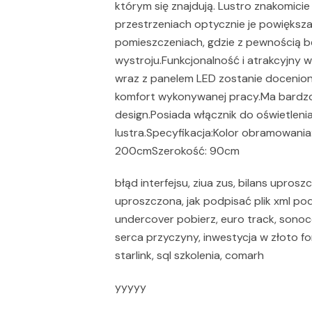
którym się znajdują. Lustro znakomicie
przestrzeniach optycznie je powiększa
pomieszczeniach, gdzie z pewnością 
wystroju.Funkcjonalność i atrakcyjny 
wraz z panelem LED zostanie docenione
komfort wykonywanej pracy.Ma bardzo o
design.Posiada włącznik do oświetlen
lustra.Specyfikacja:Kolor obramowan
200cmSzerokość: 90cm
błąd interfejsu, ziua zus, bilans uprosz
uproszczona, jak podpisać plik xml po
undercover pobierz, euro track, sono
serca przyczyny, inwestycja w złoto fo
starlink, sql szkolenia, comarh
yyyyy