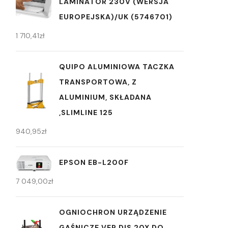
LAMINATOR 230V (WERSJA
EUROPEJSKA)/UK (5746701)
1 710,41
zł
QUIPO ALUMINIOWA TACZKA
TRANSPORTOWA, Z
ALUMINIUM, SKŁADANA
,SLIMLINE 125
940,95
zł
EPSON EB-L200F
7 049,00
zł
OGNIOCHRON URZĄDZENIE
GAŚNICZE VER DIS 20X DO