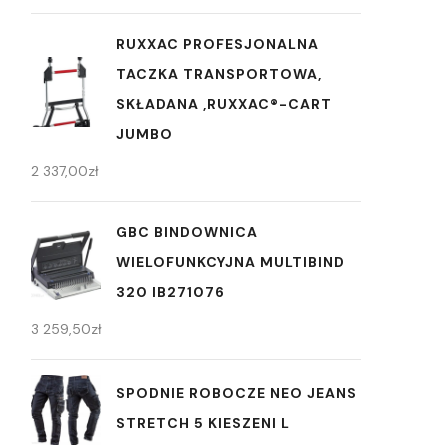
RUXXAC PROFESJONALNA
TACZKA TRANSPORTOWA,
SKŁADANA ,RUXXAC®-CART
JUMBO
2 337,00
zł
GBC BINDOWNICA
WIELOFUNKCYJNA MULTIBIND
320 IB271076
3 259,50
zł
SPODNIE ROBOCZE NEO JEANS
STRETCH 5 KIESZENI L