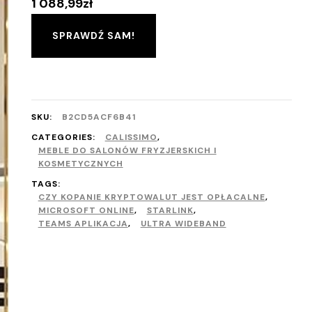
1 088,99
zł
SPRAWDŹ SAM!
SKU:
B2CD5ACF6B41
CATEGORIES:
CALISSIMO
,
MEBLE DO SALONÓW FRYZJERSKICH I
KOSMETYCZNYCH
TAGS:
CZY KOPANIE KRYPTOWALUT JEST OPŁACALNE
,
MICROSOFT ONLINE
,
STARLINK
,
TEAMS APLIKACJA
,
ULTRA WIDEBAND