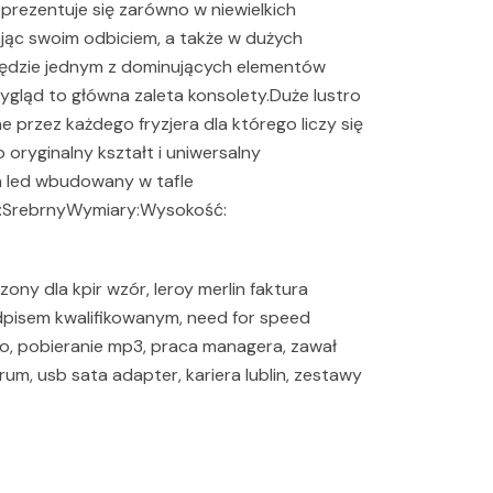
 prezentuje się zarówno w niewielkich
jąc swoim odbiciem, a także w dużych
będzie jednym z dominujących elementów
wygląd to główna zaleta konsolety.Duże lustro
 przez każdego fryzjera dla którego liczy się
ryginalny kształt i uniwersalny
ia led wbudowany w tafle
ia:SrebrnyWymiary:Wysokość:
czony dla kpir wzór, leroy merlin faktura
dpisem kwalifikowanym, need for speed
co, pobieranie mp3, praca managera, zawał
rum, usb sata adapter, kariera lublin, zestawy