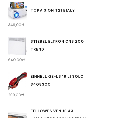
TOPVISION T21 BIAŁY
349,00
zł
STIEBEL ELTRON CNS 200
TREND
640,00
zł
EINHELL GE-LS 18 LI SOLO
3408300
299,00
zł
FELLOWES VENUS A3