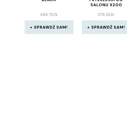
SALONU X200
UNIWERSALNA
468,70
ZŁ
279,26
ZŁ
SZAFKA WÓZEK
STOLIK NA KÓŁKAC
SPRAWDŹ SAM!
SPRAWDŹ SAM!