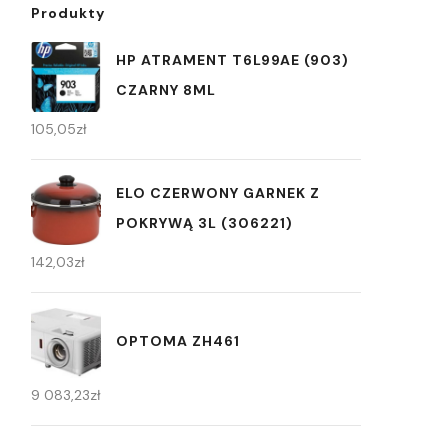
Produkty
HP ATRAMENT T6L99AE (903)
CZARNY 8ML
105,05
zł
ELO CZERWONY GARNEK Z
POKRYWĄ 3L (306221)
142,03
zł
OPTOMA ZH461
9 083,23
zł