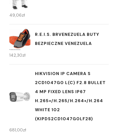
49,06
zł
R.E.I.S. BRVENEZUELA BUTY
BEZPIECZNE VENEZUELA
142,30
zł
HIKVISION IP CAMERA S
2CD1047G0 L(C) F2.8 BULLET
4 MP FIXED LENS IP67
H.265+/H.265/H.264+/H.264
WHITE 102
(KIPDS2CD1047G0LF28)
681,00
zł