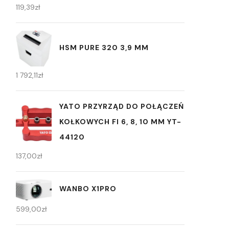
119,39
zł
HSM PURE 320 3,9 MM
1 792,11
zł
YATO PRZYRZĄD DO POŁĄCZEŃ
KOŁKOWYCH FI 6, 8, 10 MM YT-
44120
137,00
zł
WANBO X1PRO
599,00
zł