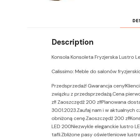
DE
Description
Konsola Konsoleta Fryzjerska Lustro 
Calissimo: Meble do salonów fryzjersk
Przedsprzedaż! Gwarancja ceny!Klienci
związku z przedsprzedażą.Cena pierwo
zł! Zaoszczędź 200 zł!Planowana dosta
30.01.2023.Zaufaj nam i w aktualnych 
obniżoną cenę.Zaoszczędź 200 zł!Konso
LED 200Niezwykle eleganckie lustro 
tafli.Zbliżone pasy oświetleniowe lust