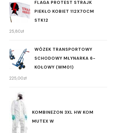
FLAGA PROTEST STRAJK
PIEKŁO KOBIET 112X70CM
STK12
25,80
zł
WÓZEK TRANSPORTOWY
SCHODOWY MŁYNARKA 6-
KOŁOWY (WM01)
225,00
zł
KOMBINEZON 3XL HW KOM
MUTEX W