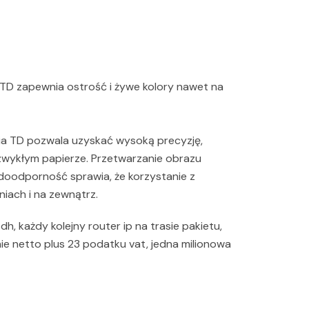
TD zapewnia ostrość i żywe kolory nawet na
a TD pozwala uzyskać wysoką precyzję,
 zwykłym papierze. Przetwarzanie obrazu
doodporność sprawia, że korzystanie z
niach i na zewnątrz.
sdh, każdy kolejny router ip na trasie pakietu,
e netto plus 23 podatku vat, jedna milionowa