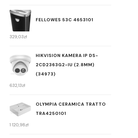
FELLOWES 53C 4653101
329,03
zł
HIKVISION KAMERA IP DS-
2CD2363G2-IU (2.8MM)
(34973)
632,13
zł
OLYMPIA CERAMICA TRATTO
TRA4250101
1 120,98
zł