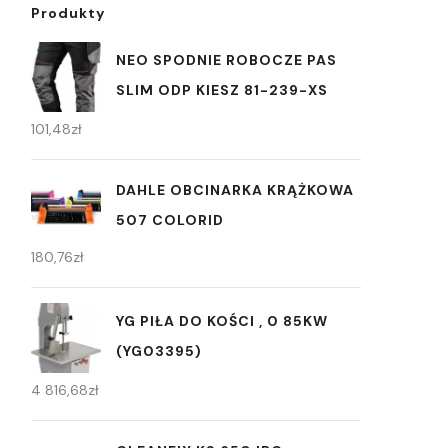
Produkty
NEO SPODNIE ROBOCZE PAS
SLIM ODP KIESZ 81-239-XS
101,48
zł
DAHLE OBCINARKA KRĄŻKOWA
507 COLORID
180,76
zł
YG PIŁA DO KOŚCI , 0 85KW
(YG03395)
4 816,68
zł