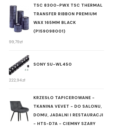
TSC 8300-PWX TSC THERMAL
TRANSFER RIBBON PREMIUM
WAX 165MM BLACK
(P159098001)
99,79
zł
SONY SU-WL450
222,94
zł
KRZESŁO TAPICEROWANE -
TKANINA VEVET - DO SALONU,
DOMU, JADALNI I RESTAURACJI
- HTS-D7A - CIEMNY SZARY