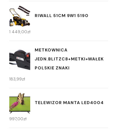
RIWALL 51CM 9W1 5190
1 449,00
zł
METKOWNICA
JEDN.BLITZC8+METKI+WAŁEK
POLSKIE ZNAKI
183,99
zł
TELEWIZOR MANTA LED4004
997,00
zł