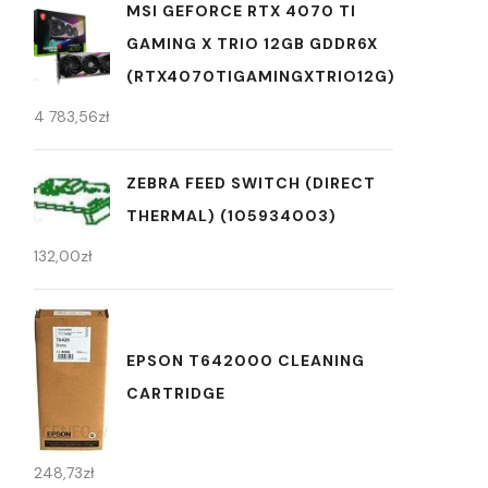
MSI GEFORCE RTX 4070 TI
GAMING X TRIO 12GB GDDR6X
(RTX4070TIGAMINGXTRIO12G)
4 783,56
zł
ZEBRA FEED SWITCH (DIRECT
THERMAL) (105934003)
132,00
zł
EPSON T642000 CLEANING
CARTRIDGE
248,73
zł