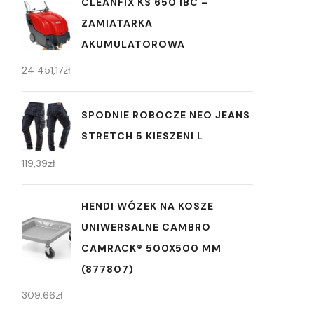
CLEANFIX KS 650 IBC –
ZAMIATARKA
AKUMULATOROWA
24 451,17
zł
SPODNIE ROBOCZE NEO JEANS
STRETCH 5 KIESZENI L
119,39
zł
HENDI WÓZEK NA KOSZE
UNIWERSALNE CAMBRO
CAMRACK® 500X500 MM
(877807)
309,66
zł