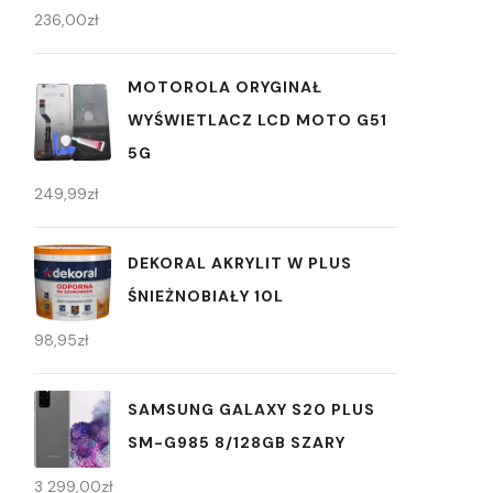
236,00
zł
MOTOROLA ORYGINAŁ
WYŚWIETLACZ LCD MOTO G51
5G
249,99
zł
DEKORAL AKRYLIT W PLUS
ŚNIEŻNOBIAŁY 10L
98,95
zł
SAMSUNG GALAXY S20 PLUS
SM-G985 8/128GB SZARY
3 299,00
zł