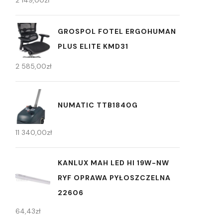
GROSPOL FOTEL ERGOHUMAN
PLUS ELITE KMD31
2 585,00
zł
NUMATIC TTB1840G
11 340,00
zł
KANLUX MAH LED HI 19W-NW
RYF OPRAWA PYŁOSZCZELNA
22606
64,43
zł