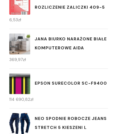
ROZLICZENIE ZALICZKI 409-5
6,53
zł
JANA BIURKO NARAŻONE BIAŁE
KOMPUTEROWE AIDA
369,97
zł
EPSON SURECOLOR SC-F9400
114 690,82
zł
NEO SPODNIE ROBOCZE JEANS
STRETCH 5 KIESZENI L