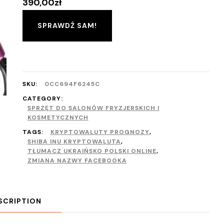
390,00
zł
SPRAWDŹ SAM!
SKU:
0CC694F6245C
CATEGORY:
SPRZĘT DO SALONÓW FRYZJERSKICH I
KOSMETYCZNYCH
TAGS:
KRYPTOWALUTY PROGNOZY
,
SHIBA INU KRYPTOWALUTA
,
TŁUMACZ UKRAIŃSKO POLSKI ONLINE
,
ZMIANA NAZWY FACEBOOKA
SCRIPTION