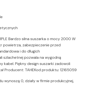
le
metycznych
LE Bardzo silna suszarka o mocy 2000 W
ltr powietrza, zabezpieczenie przed
andardowa i do długich
ali szlachetnej pozwala na wygodną
ny kabel. Piękny design suszarki zadowoli
ta! Producent: TAHEKod produktu: 12165059
u wynoszą 0, działy w firmie produkcyjnej,