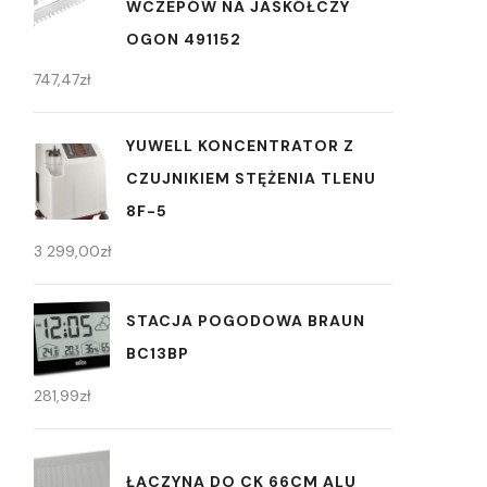
WCZEPÓW NA JASKÓŁCZY
OGON 491152
747,47
zł
YUWELL KONCENTRATOR Z
CZUJNIKIEM STĘŻENIA TLENU
8F-5
3 299,00
zł
STACJA POGODOWA BRAUN
BC13BP
281,99
zł
ŁĄCZYNA DO CK 66CM ALU