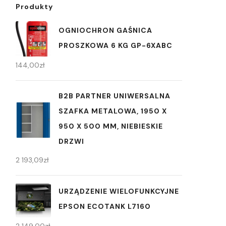
Produkty
OGNIOCHRON GAŚNICA
PROSZKOWA 6 KG GP-6XABC
144,00
zł
B2B PARTNER UNIWERSALNA
SZAFKA METALOWA, 1950 X
950 X 500 MM, NIEBIESKIE
DRZWI
2 193,09
zł
URZĄDZENIE WIELOFUNKCYJNE
EPSON ECOTANK L7160
2 149,00
zł