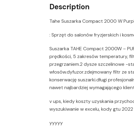
Description
Tahe Suszarka Compact 2000 W Purp
: Sprzęt do salonów fryzjerskich i kos
Suszarka TAHE Compact 2000W – PURP
prędkości, 5 zakresów temperatury, fi
przegrzaniem.2 dysze szczelinowe -st
włosów.dyfuzor.zdejmowany filtr ze st
konserwację suszarki.długi profesjonal
nawet najbardziej wymagającego klien
v ups, kiedy koszty uzyskania przychod
wyszukiwanie w excelu, kody gtu 2022
yyyyy