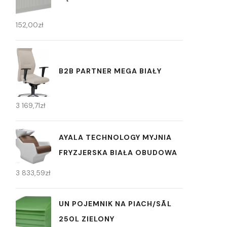
152,00
zł
B2B PARTNER MEGA BIAŁY
3 169,71
zł
AYALA TECHNOLOGY MYJNIA
FRYZJERSKA BIAŁA OBUDOWA
3 833,59
zł
UN POJEMNIK NA PIACH/SÃL
250L ZIELONY