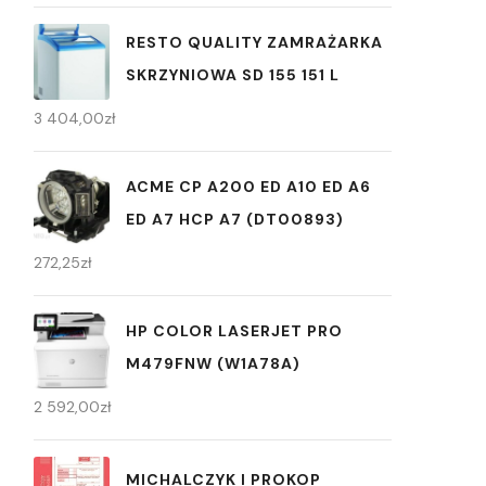
RESTO QUALITY ZAMRAŻARKA
SKRZYNIOWA SD 155 151 L
3 404,00
zł
ACME CP A200 ED A10 ED A6
ED A7 HCP A7 (DT00893)
272,25
zł
HP COLOR LASERJET PRO
M479FNW (W1A78A)
2 592,00
zł
MICHALCZYK I PROKOP