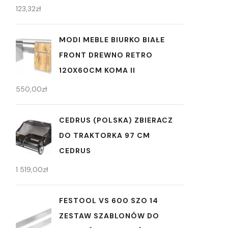
123,32
zł
MODI MEBLE BIURKO BIAŁE
FRONT DREWNO RETRO
120X60CM KOMA II
550,00
zł
CEDRUS (POLSKA) ZBIERACZ
DO TRAKTORKA 97 CM
CEDRUS
1 519,00
zł
FESTOOL VS 600 SZO 14
ZESTAW SZABLONÓW DO