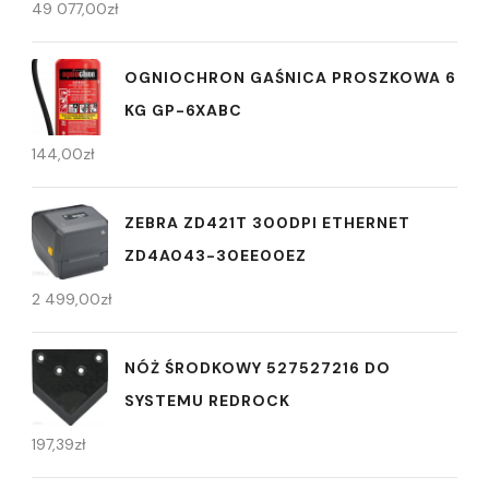
49 077,00
zł
OGNIOCHRON GAŚNICA PROSZKOWA 6
KG GP-6XABC
144,00
zł
ZEBRA ZD421T 300DPI ETHERNET
ZD4A043-30EE00EZ
2 499,00
zł
NÓŻ ŚRODKOWY 527527216 DO
SYSTEMU REDROCK
197,39
zł