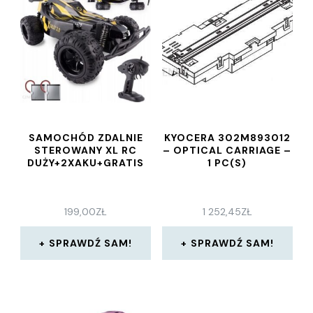
SAMOCHÓD ZDALNIE
KYOCERA 302M893012
STEROWANY XL RC
– OPTICAL CARRIAGE –
DUŻY+2XAKU+GRATIS
1 PC(S)
199,00
ZŁ
1 252,45
ZŁ
SPRAWDŹ SAM!
SPRAWDŹ SAM!