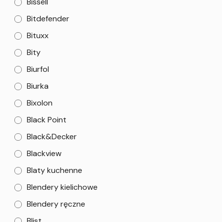
Bissell
Bitdefender
Bituxx
Bity
Biurfol
Biurka
Bixolon
Black Point
Black&Decker
Blackview
Blaty kuchenne
Blendery kielichowe
Blendery ręczne
Blist