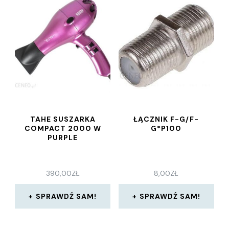
TAHE SUSZARKA
ŁĄCZNIK F-G/F-
COMPACT 2000 W
G*P100
PURPLE
390,00
ZŁ
8,00
ZŁ
SPRAWDŹ SAM!
SPRAWDŹ SAM!