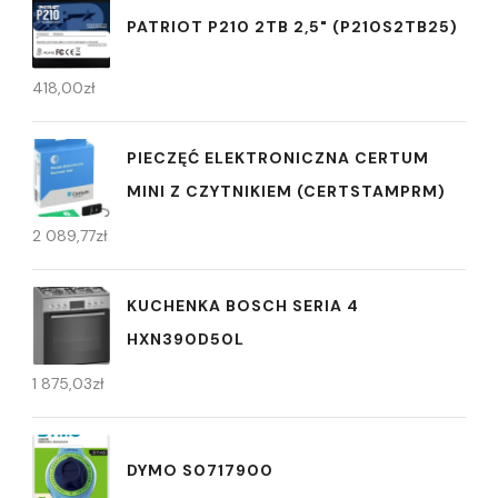
PATRIOT P210 2TB 2,5" (P210S2TB25)
418,00
zł
PIECZĘĆ ELEKTRONICZNA CERTUM
MINI Z CZYTNIKIEM (CERTSTAMPRM)
2 089,77
zł
KUCHENKA BOSCH SERIA 4
HXN390D50L
1 875,03
zł
DYMO S0717900