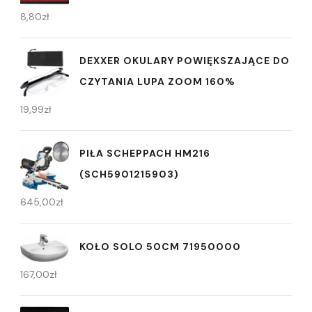
8,80
zł
DEXXER OKULARY POWIĘKSZAJĄCE DO
CZYTANIA LUPA ZOOM 160%
19,99
zł
PIŁA SCHEPPACH HM216
(SCH5901215903)
645,00
zł
KOŁO SOLO 50CM 71950000
167,00
zł