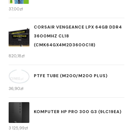
37,00
zł
CORSAIR VENGEANCE LPX 64GB DDR4
3600MHZ CL18
(CMK64GX4M2D3600C18)
820,18
zł
PTFE TUBE (M200/M200 PLUS)
36,90
zł
KOMPUTER HP PRO 300 G3 (9LC19EA)
3 125,99
zł