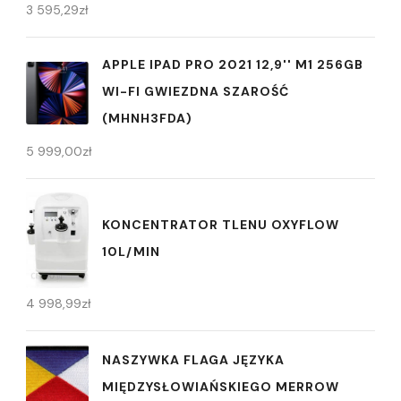
3 595,29
zł
APPLE IPAD PRO 2021 12,9'' M1 256GB
WI-FI GWIEZDNA SZAROŚĆ
(MHNH3FDA)
5 999,00
zł
KONCENTRATOR TLENU OXYFLOW
10L/MIN
4 998,99
zł
NASZYWKA FLAGA JĘZYKA
MIĘDZYSŁOWIAŃSKIEGO MERROW