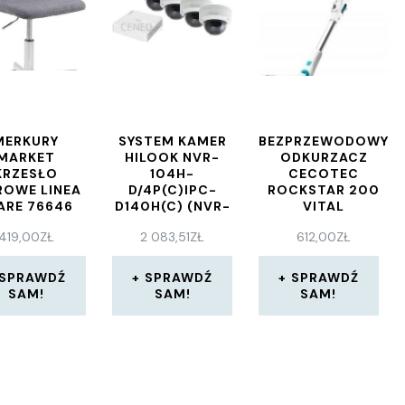
MERKURY
SYSTEM KAMER
BEZPRZEWODOWY
MARKET
HILOOK NVR-
ODKURZACZ
KRZESŁO
104H-
CECOTEC
ROWE LINEA
D/4P(C)IPC-
ROCKSTAR 200
ARE 76646
D140H(C) (NVR-
VITAL
104H-
419,00
ZŁ
2 083,51
ZŁ
612,00
ZŁ
D/4P(C)IPC-
D140H(C))
SPRAWDŹ
SPRAWDŹ
SPRAWDŹ
SAM!
SAM!
SAM!