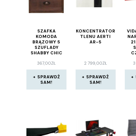
SZAFKA
KONCENTRATOR
VID
KOMODA
TLENU AERTI
NA
BRĄZOWY 5
AR-5
2
SZUFLADY
SHABBY CHIC
C
(3
367,00
ZŁ
2 799,00
ZŁ
3
SPRAWDŹ
SPRAWDŹ
SAM!
SAM!