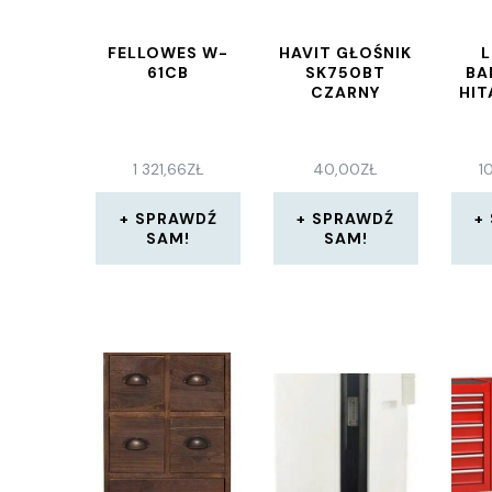
FELLOWES W-
HAVIT GŁOŚNIK
L
61CB
SK750BT
BA
CZARNY
HIT
1 321,66
ZŁ
40,00
ZŁ
1
SPRAWDŹ
SPRAWDŹ
SAM!
SAM!