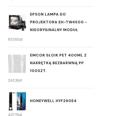
EPSON LAMPA DO
PROJEKTORA EH-TW4500 -
NIEORYGINALNY MODUŁ
857,65
zł
EMCOR SŁOIK PET 400ML Z
NAKRĘTKĄ BEZBARWNĄ PP
100SZT.
242,16
zł
HONEYWELL HYF290E4
437,79
zł