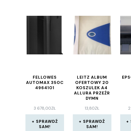
FELLOWES
LEITZ ALBUM
EPS
AUTOMAX 350C
OFERTOWY 20
4964101
KOSZULEK A4
ALLURA PRZEŹR
DYMN
3 678,00
ZŁ
13,80
ZŁ
2
SPRAWDŹ
SPRAWDŹ
SAM!
SAM!