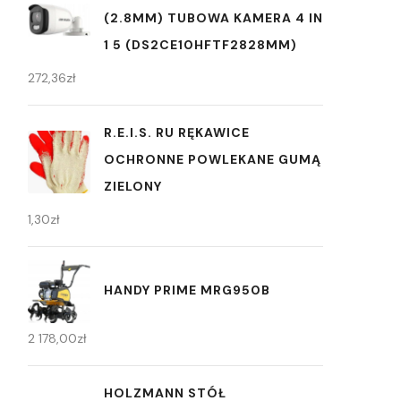
(2.8MM) TUBOWA KAMERA 4 IN
1 5 (DS2CE10HFTF2828MM)
272,36
zł
R.E.I.S. RU RĘKAWICE
OCHRONNE POWLEKANE GUMĄ
ZIELONY
1,30
zł
HANDY PRIME MRG950B
2 178,00
zł
HOLZMANN STÓŁ