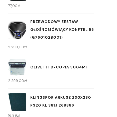
77,00
zł
PRZEWODOWY ZESTAW
GŁOŚNOMÓWIĄCY KONFTEL 55
(G760102B001)
2 299,00
zł
OLIVETTI D-COPIA 3004MF
2 299,00
zł
KLINGSPOR ARKUSZ 230X280
P320 KL 381J 268886
16,99
zł