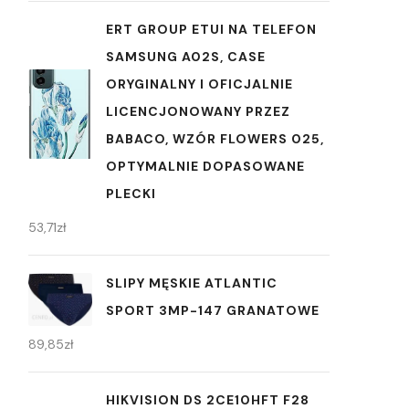
ERT GROUP ETUI NA TELEFON
SAMSUNG A02S, CASE
ORYGINALNY I OFICJALNIE
LICENCJONOWANY PRZEZ
BABACO, WZÓR FLOWERS 025,
OPTYMALNIE DOPASOWANE
PLECKI
53,71
zł
SLIPY MĘSKIE ATLANTIC
SPORT 3MP-147 GRANATOWE
89,85
zł
HIKVISION DS 2CE10HFT F28