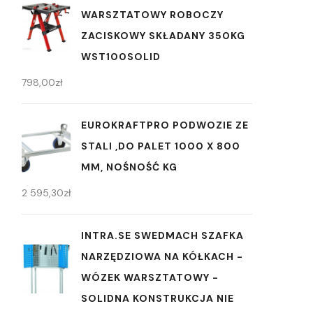
WARSZTATOWY ROBOCZY
ZACISKOWY SKŁADANY 350KG
WST100SOLID
798,00
zł
EUROKRAFTPRO PODWOZIE ZE
STALI ,DO PALET 1000 X 800
MM, NOŚNOŚĆ KG
2 595,30
zł
INTRA.SE SWEDMACH SZAFKA
NARZĘDZIOWA NA KÓŁKACH -
WÓZEK WARSZTATOWY -
SOLIDNA KONSTRUKCJA NIE