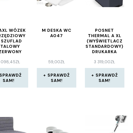
AXL WÓZEK
M DESKA WC
POSNET
RZĘDZIOWY
A047
THERMAL A XL
1 SZUFLAD
(WYŚWIETLACZ
STALOWY
STANDARDOWY)
ZERWONY
DRUKARKA
056738) OD
FISKALNA
 098,45
ZŁ
59,00
ZŁ
3 319,00
ZŁ
100 ZŁ
SPRAWDŹ
SPRAWDŹ
SPRAWDŹ
SAM!
SAM!
SAM!