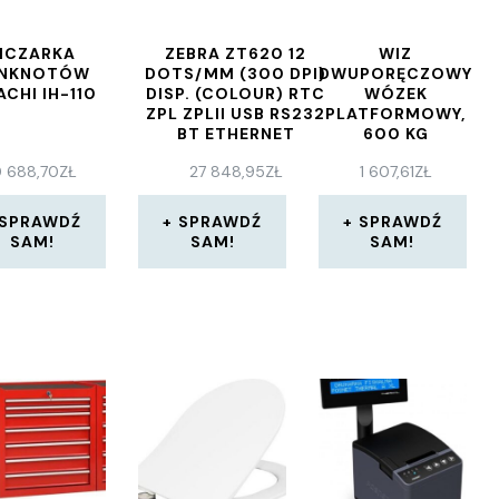
ICZARKA
ZEBRA ZT620 12
WIZ
NKNOTÓW
DOTS/MM (300 DPI)
DWUPORĘCZOWY
ACHI IH-110
DISP. (COLOUR) RTC
WÓZEK
ZPL ZPLII USB RS232
PLATFORMOWY,
BT ETHERNET
600 KG
(ZT62063T0E0200Z)
0 688,70
ZŁ
27 848,95
ZŁ
1 607,61
ZŁ
SPRAWDŹ
SPRAWDŹ
SPRAWDŹ
SAM!
SAM!
SAM!