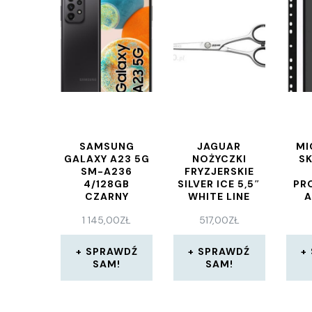
SAMSUNG
JAGUAR
MI
GALAXY A23 5G
NOŻYCZKI
S
SM-A236
FRYZJERSKIE
4/128GB
SILVER ICE 5,5″
PR
CZARNY
WHITE LINE
A
10
1 145,00
ZŁ
517,00
ZŁ
SPRAWDŹ
SPRAWDŹ
SAM!
SAM!