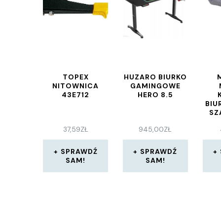
TOPEX
HUZARO BIURKO
NITOWNICA
GAMINGOWE
43E712
HERO 8.5
BIU
SZ
37,59
ZŁ
945,00
ZŁ
SPRAWDŹ
SPRAWDŹ
SAM!
SAM!