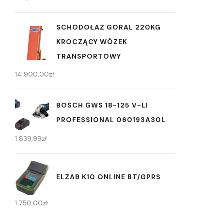
SCHODOŁAZ GORAL 220KG
KROCZĄCY WÓZEK
TRANSPORTOWY
14 900,00
zł
BOSCH GWS 18-125 V-LI
PROFESSIONAL 060193A30L
1 839,99
zł
ELZAB K10 ONLINE BT/GPRS
1 750,00
zł