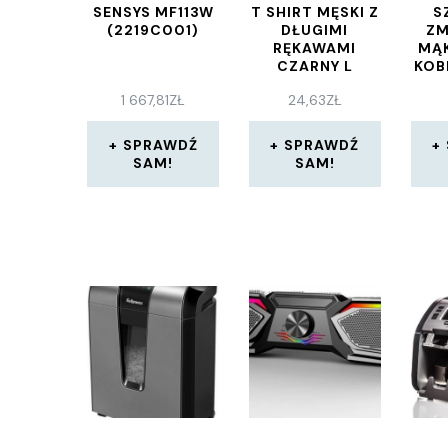
SENSYS MF113W
T SHIRT MĘSKI Z
S
(2219C001)
DŁUGIMI
ZM
RĘKAWAMI
MĄK
CZARNY L
KOB
1 667,81
ZŁ
24,63
ZŁ
SPRAWDŹ
SPRAWDŹ
SAM!
SAM!