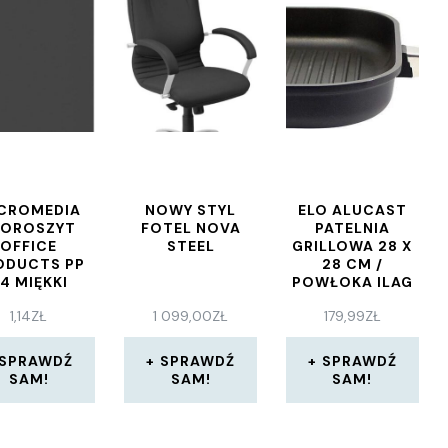
CROMEDIA
NOWY STYL
ELO ALUCAST
KOROSZYT
FOTEL NOVA
PATELNIA
OFFICE
STEEL
GRILLOWA 28 X
ODUCTS PP
28 CM /
4 MIĘKKI
POWŁOKA ILAG
0/170MIKR.
BASIC /
1,14
ZŁ
1 099,00
ZŁ
179,99
ZŁ
WPINANY
INDUKCJA
CZARNY
SPRAWDŹ
SPRAWDŹ
SPRAWDŹ
SAM!
SAM!
SAM!