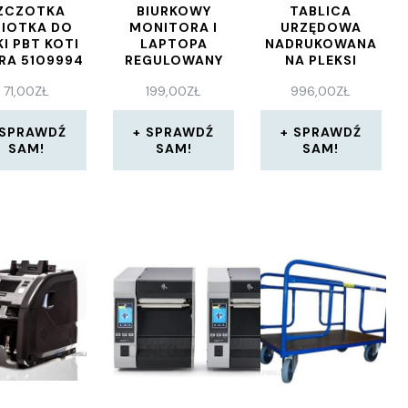
ZCZOTKA
BIURKOWY
TABLICA
IOTKA DO
MONITORA I
URZĘDOWA
I PBT KOTI
LAPTOPA
NADRUKOWANA
RA 5109994
REGULOWANY
NA PLEKSI
POJEDYNCZA Z
71,00
ZŁ
199,00
ZŁ
996,00
ZŁ
GODŁEM 90 CM
X 80 CM
SPRAWDŹ
SPRAWDŹ
SPRAWDŹ
SAM!
SAM!
SAM!