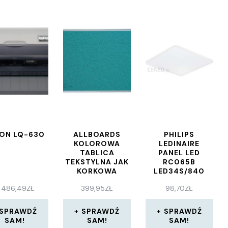
ON LQ-630
ALLBOARDS
PHILIPS
KOLOROWA
LEDINAIRE
TABLICA
PANEL LED
TEKSTYLNA JAK
RC065B
KORKOWA
LED34S/840
240X120
PSU W60L60
 486,49
ZŁ
399,95
ZŁ
98,70
ZŁ
ZIELONA
NOC
SPRAWDŹ
SPRAWDŹ
SPRAWDŹ
SAM!
SAM!
SAM!