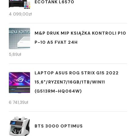
ECOTANK L6570
4 099,00
zł
M&P DRUK MIP KSIĄŻKA KONTROLI P10
P-10 A5 FVAT 24H
5,89
zł
LAPTOP ASUS ROG STRIX G15 2022
15,6"/RYZEN7/16GB/1TB/WIN11
(G513RM-HQ064W)
6 741,39
zł
BTS 3000 OPTIMUS