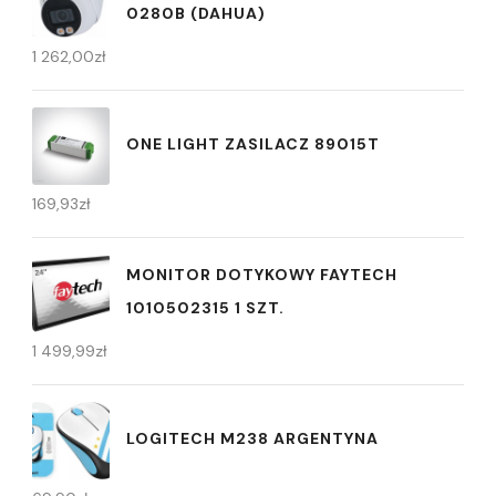
0280B (DAHUA)
1 262,00
zł
ONE LIGHT ZASILACZ 89015T
169,93
zł
MONITOR DOTYKOWY FAYTECH
1010502315 1 SZT.
1 499,99
zł
LOGITECH M238 ARGENTYNA