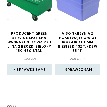
PRODUCENT GREEN
VISO SKRZYNIA Z
SERVICE MOBILNA
POKRYWĄ (S X W G)
WANNA OCIEKOWA 270
600 416 400MM
L. NA 2 BECZKI ZIELONY
NIEBIESKI 1SZT. (DSW
150 450 STAL
5541)
LAKIEROWANA NIE
1 693,71
ZŁ
269,00
ZŁ
SPRAWDŹ SAM!
SPRAWDŹ SAM!
zzzzz