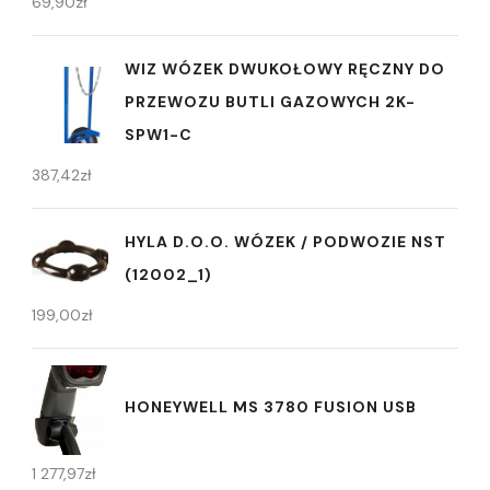
69,90
zł
WIZ WÓZEK DWUKOŁOWY RĘCZNY DO
PRZEWOZU BUTLI GAZOWYCH 2K-
SPW1-C
387,42
zł
HYLA D.O.O. WÓZEK / PODWOZIE NST
(12002_1)
199,00
zł
HONEYWELL MS 3780 FUSION USB
1 277,97
zł