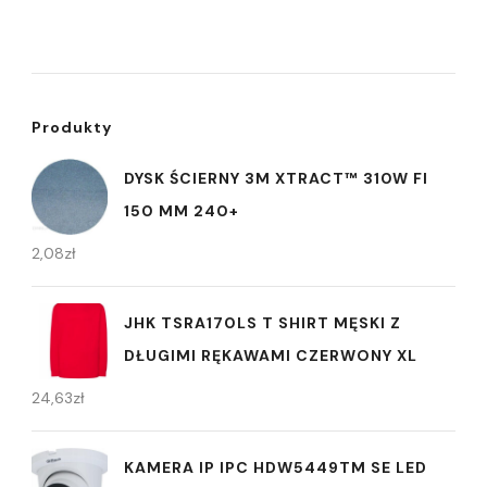
Produkty
DYSK ŚCIERNY 3M XTRACT™ 310W FI
150 MM 240+
2,08
zł
JHK TSRA170LS T SHIRT MĘSKI Z
DŁUGIMI RĘKAWAMI CZERWONY XL
24,63
zł
KAMERA IP IPC HDW5449TM SE LED