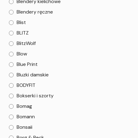
Blendery kielichowe
Blendery ręczne
Blist
BLITZ
BlitzWolf
Blow
Blue Print
Bluzki damskie
BODYFIT
Bokserki i szorty
Bomag
Bomann
Bonsaii
Borg & Beck