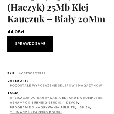
(Haczyk) 25Mb Klej
Kauczuk – Biały 20Mm
44,05
zł
SPRAWDŹ SAM!
SKU:
4C3F5C2C2327
CATEGORY:
POZOSTAŁE WYPOSAŻENIE SKLEPÓW I MAGAZYNÓW
TAGS:
APLIKACJA DO NAGRYWANIA EKRANU NA KOMPUTER
,
ASHAMPOO BURNING STUDIO
,
DEVOP
,
PROGRAM DO NAGRYWANIA PULPITU
,
SHIBA
,
TLUMACZ UKRAINSKO POLSKI
,