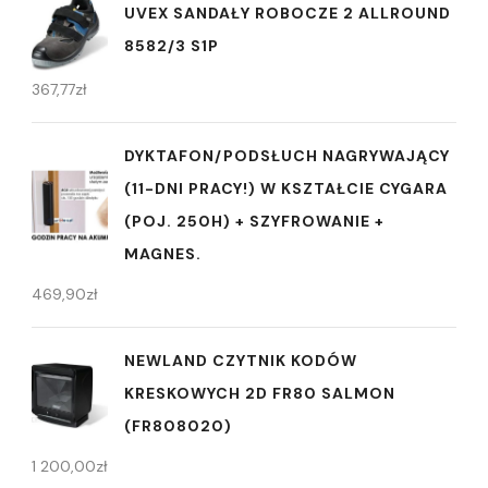
UVEX SANDAŁY ROBOCZE 2 ALLROUND
8582/3 S1P
367,77
zł
DYKTAFON/PODSŁUCH NAGRYWAJĄCY
(11-DNI PRACY!) W KSZTAŁCIE CYGARA
(POJ. 250H) + SZYFROWANIE +
MAGNES.
469,90
zł
NEWLAND CZYTNIK KODÓW
KRESKOWYCH 2D FR80 SALMON
(FR808020)
1 200,00
zł