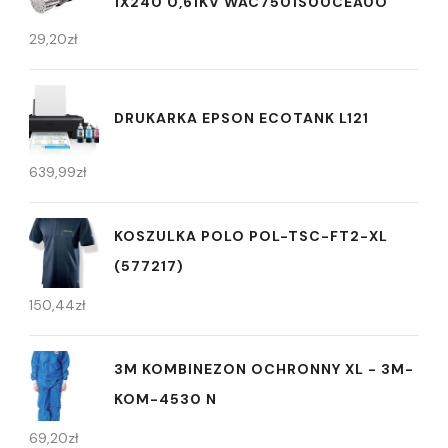
1X240 0,61KV WAC7501S00CEA0O
29,20
zł
DRUKARKA EPSON ECOTANK L121
639,99
zł
KOSZULKA POLO POL-TSC-FT2-XL
(577217)
150,44
zł
3M KOMBINEZON OCHRONNY XL - 3M-
KOM-4530 N
69,20
zł