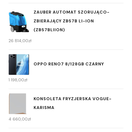
ZAUBER AUTOMAT SZORUJĄCO-
ZBIERAJĄCY ZB57B LI-ION
(ZB57BLIION)
26 814,00
zł
OPPO RENO7 8/128GB CZARNY
1 198,00
zł
KONSOLETA FRYZJERSKA VOGUE-
KARISMA
4 660,00
zł