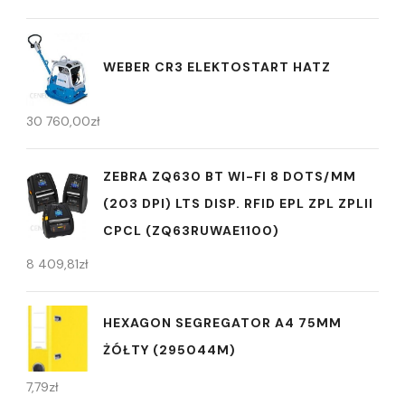
WEBER CR3 ELEKTOSTART HATZ
30 760,00
zł
ZEBRA ZQ630 BT WI-FI 8 DOTS/MM
(203 DPI) LTS DISP. RFID EPL ZPL ZPLII
CPCL (ZQ63RUWAE1100)
8 409,81
zł
HEXAGON SEGREGATOR A4 75MM
ŻÓŁTY (295044M)
7,79
zł