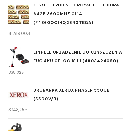
G.SKILL TRIDENT Z ROYAL ELITE DDR4
64GB 3600MHZ CL14
(F43600C14Q264GTEGA)
4 289,00
zł
EINHELL URZĄDZENIE DO CZYSZCZENIA
FUG AKU GE-CC 18 LI (4803424050)
338,32
zł
DRUKARKA XEROX PHASER 5500B
(5500V/B)
3 143,25
zł