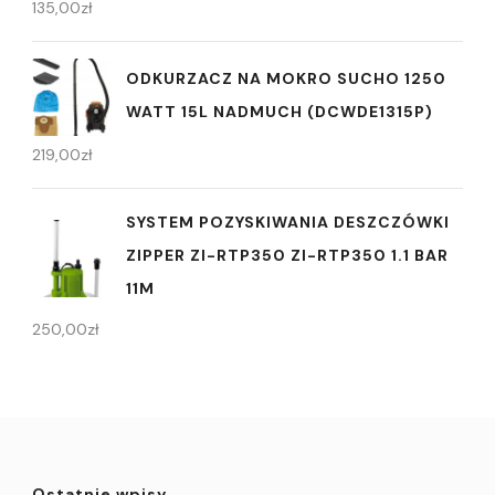
135,00
zł
ODKURZACZ NA MOKRO SUCHO 1250
WATT 15L NADMUCH (DCWDE1315P)
219,00
zł
SYSTEM POZYSKIWANIA DESZCZÓWKI
ZIPPER ZI-RTP350 ZI-RTP350 1.1 BAR
11M
250,00
zł
Ostatnie wpisy