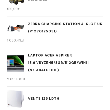
919,99
zł
ZEBRA CHARGING STATION 4-SLOT UK
(P1070125031)
1 030,43
zł
LAPTOP ACER ASPIRE 5
15,6"/RYZEN5/8GB/512GB/WIN11
(NX.A84EP.00E)
2 699,00
zł
VENTS 125 LDTH