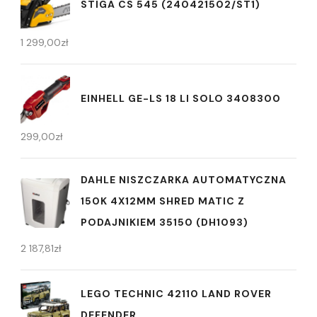
STIGA CS 545 (240421502/ST1)
1 299,00
zł
EINHELL GE-LS 18 LI SOLO 3408300
299,00
zł
DAHLE NISZCZARKA AUTOMATYCZNA
150K 4X12MM SHRED MATIC Z
PODAJNIKIEM 35150 (DH1093)
2 187,81
zł
LEGO TECHNIC 42110 LAND ROVER
DEFENDER