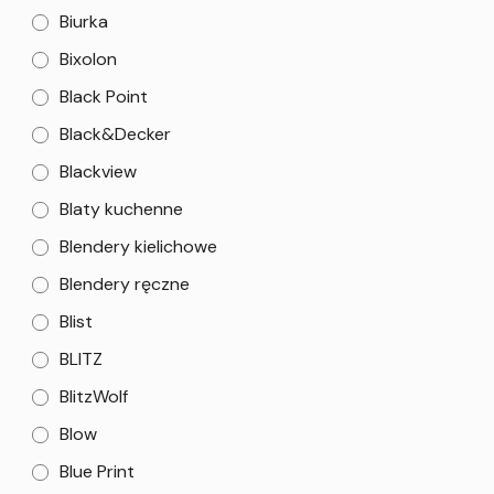
Biurka
Bixolon
Black Point
Black&Decker
Blackview
Blaty kuchenne
Blendery kielichowe
Blendery ręczne
Blist
BLITZ
BlitzWolf
Blow
Blue Print