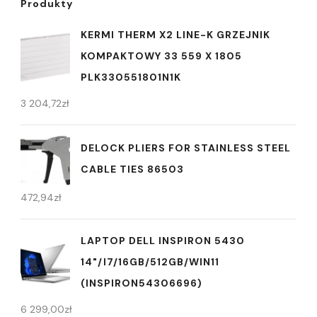
Produkty
KERMI THERM X2 LINE-K GRZEJNIK
KOMPAKTOWY 33 559 X 1805
PLK330551801N1K
3 204,72
zł
DELOCK PLIERS FOR STAINLESS STEEL
CABLE TIES 86503
472,94
zł
LAPTOP DELL INSPIRON 5430
14"/I7/16GB/512GB/WIN11
(INSPIRON54306696)
6 299,00
zł