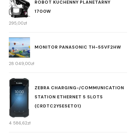
ROBOT KUCHENNY PLANETARNY
1700W
295,00
zł
MONITOR PANASONIC TH-55VF2HW
28 049,00
zł
ZEBRA CHARGING-/COMMUNICATION
STATION ETHERNET 5 SLOTS
(CRDTC2YSE5ET01)
4 586,62
zł