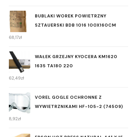
BUBLAKI WOREK POWIETRZNY
SZTAUERSKI BDB 1016 100X160CM
68,17
zł
WAŁEK GRZEJNY KYOCERA KM1620
1635 TA180 220
62,49
zł
VOREL GOGLE OCHRONNE Z
WYWIETRZNIKAMI HF-105-2 (74509)
8,92
zł