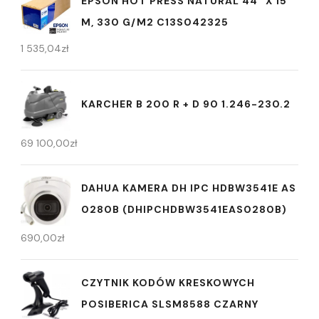
EPSON HOT PRESS NATURAL 44" X 15
M, 330 G/M2 C13S042325
1 535,04
zł
KARCHER B 200 R + D 90 1.246-230.2
69 100,00
zł
DAHUA KAMERA DH IPC HDBW3541E AS
0280B (DHIPCHDBW3541EAS0280B)
690,00
zł
CZYTNIK KODÓW KRESKOWYCH
POSIBERICA SLSM8588 CZARNY