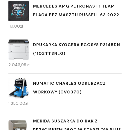
MERCEDES AMG PETRONAS F1 TEAM
FLAGA BEZ MASZTU RUSSELL 63 2022
119,00
zł
DRUKARKA KYOCERA ECOSYS P3145DN
(1102TT3NL0)
2 046,99
zł
NUMATIC CHARLES ODKURZACZ
WORKOWY (CVC370)
1 350,00
zł
MERIDA SUSZARKA DO RĄK Z
PRZYCISKIEM 2500 W STARFLOW PLUS