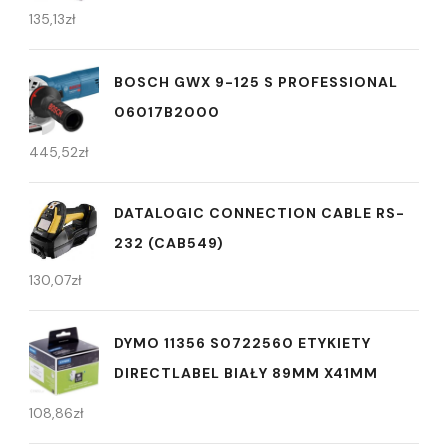
135,13
zł
BOSCH GWX 9-125 S PROFESSIONAL
06017B2000
445,52
zł
DATALOGIC CONNECTION CABLE RS-
232 (CAB549)
130,07
zł
DYMO 11356 S0722560 ETYKIETY
DIRECTLABEL BIAŁY 89MM X41MM
108,86
zł