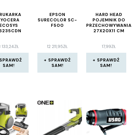
RUKARKA
EPSON
HARD HEAD
KYOCERA
SURECOLOR SC-
POJEMNIK DO
ECOSYS
F500
PRZECHOWYWANIA
6235CDN
27X20X11 CM
3 133,24
ZŁ
12 211,95
ZŁ
17,99
ZŁ
SPRAWDŹ
SPRAWDŹ
SPRAWDŹ
SAM!
SAM!
SAM!