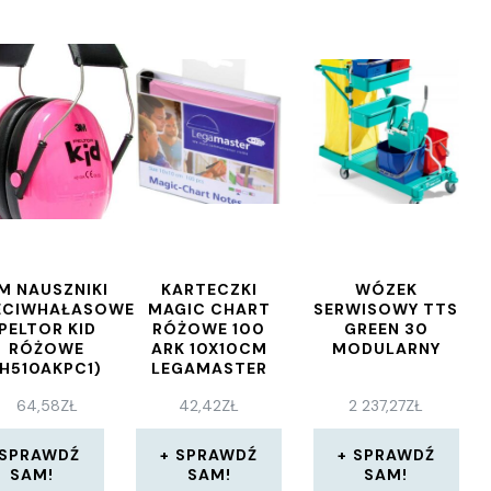
M NAUSZNIKI
KARTECZKI
WÓZEK
ECIWHAŁASOWE
MAGIC CHART
SERWISOWY TTS
PELTOR KID
RÓŻOWE 100
GREEN 30
RÓŻOWE
ARK 10X10CM
MODULARNY
(H510AKPC1)
LEGAMASTER
192L350
64,58
ZŁ
42,42
ZŁ
2 237,27
ZŁ
SPRAWDŹ
SPRAWDŹ
SPRAWDŹ
SAM!
SAM!
SAM!