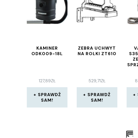
KAMINER
ZEBRA UCHWYT
V
ODK009-18L
NA ROLKI ZT610
S35
Z
SPR
WYŁ
127,89
ZŁ
529,71
ZŁ
8
SPRAWDŹ
SPRAWDŹ
SAM!
SAM!