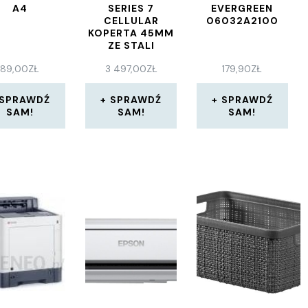
A4
SERIES 7
EVERGREEN
CELLULAR
06032A2100
KOPERTA 45MM
ZE STALI
NIERDZEWNEJ W
89,00
ZŁ
3 497,00
ZŁ
179,90
ZŁ
KOLORZE
SREBRNYM Z
BRANSOLETĄ
SPRAWDŹ
SPRAWDŹ
SPRAWDŹ
MEDIOLAŃSKĄ
SAM!
SAM!
SAM!
W KOLORZE
SREBRNYM
(MKJW3WB/A)