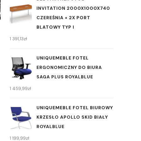
INVITATION 2000X1000X740
CZEREŚNIA + 2X PORT
BLATOWY TYP I
1 391,13
zł
N
UNIQUEMEBLE FOTEL
ERGONOMICZNY DO BIURA
)
SAGA PLUS ROYALBLUE
1 459,99
zł
UNIQUEMEBLE FOTEL BIUROWY
KRZESŁO APOLLO SKID BIAŁY
ROYALBLUE
1 199,99
zł