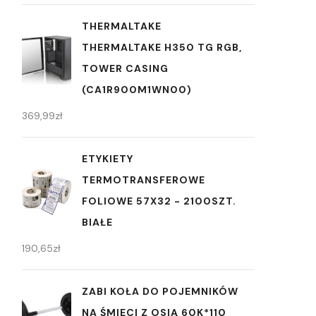
THERMALTAKE
THERMALTAKE H350 TG RGB,
TOWER CASING
(CA1R900M1WN00)
369,99
zł
ETYKIETY
TERMOTRANSFEROWE
FOLIOWE 57X32 - 2100SZT.
BIAŁE
190,65
zł
ZABI KOŁA DO POJEMNIKÓW
NA ŚMIECI Z OSIĄ 60K*110