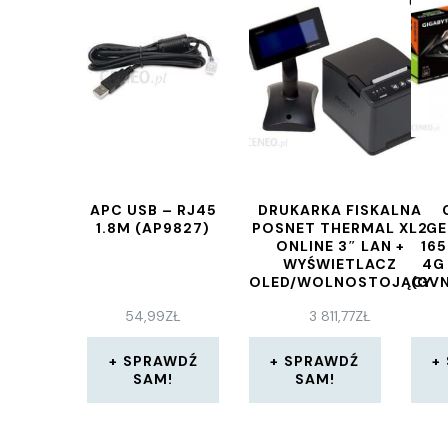
APC USB – RJ45
DRUKARKA FISKALNA
1.8M (AP9827)
POSNET THERMAL XL2
GE
ONLINE 3″ LAN +
16
WYŚWIETLACZ
4G
OLED/WOLNOSTOJĄCY
(GV
54,99
ZŁ
3 811,77
ZŁ
SPRAWDŹ
SPRAWDŹ
SAM!
SAM!