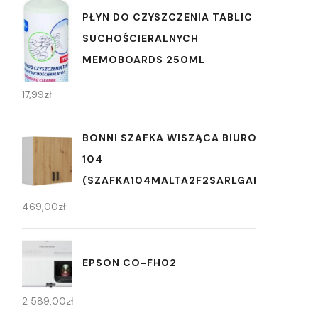
PŁYN DO CZYSZCZENIA TABLIC
SUCHOŚCIERALNYCH
MEMOBOARDS 250ML
17,99
zł
BONNI SZAFKA WISZĄCA BIUROWA MALTA
104
(SZAFKA104MALTA2F2SARLGARTISANSZA
469,00
zł
EPSON CO-FH02
2 589,00
zł