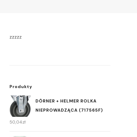
zzzzz
Produkty
DÖRNER + HELMER ROLKA
NIEPROWADZĄCA (717565F)
50,04
zł