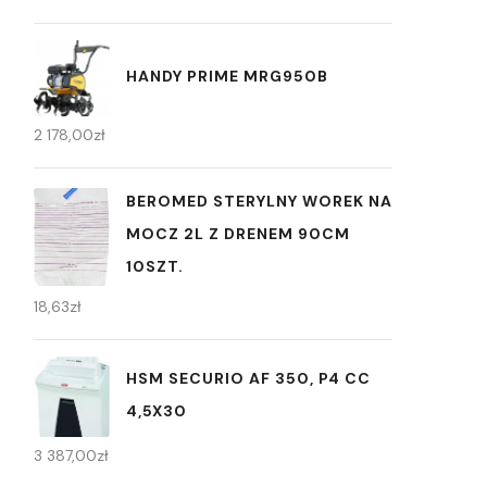
HANDY PRIME MRG950B
2 178,00
zł
BEROMED STERYLNY WOREK NA
MOCZ 2L Z DRENEM 90CM
10SZT.
18,63
zł
HSM SECURIO AF 350, P4 CC
4,5X30
3 387,00
zł