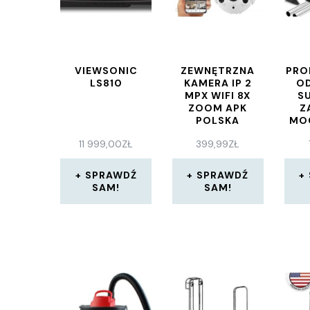
VIEWSONIC
ZEWNĘTRZNA
PRO
LS810
KAMERA IP 2
O
MPX WIFI 8X
S
ZOOM APK
Z
POLSKA
MO
11 999,00
ZŁ
399,99
ZŁ
SPRAWDŹ
SPRAWDŹ
SAM!
SAM!