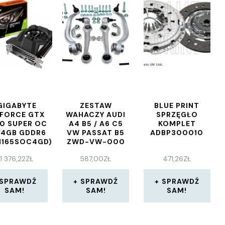
GIGABYTE
ZESTAW
BLUE PRINT
FORCE GTX
WAHACZY AUDI
SPRZĘGŁO
50 SUPER OC
A4 B5 / A6 C5
KOMPLET
 4GB GDDR6
VW PASSAT B5
ADBP300010
N165SOC4GD)
ZWD-VW-000
1 376,22
ZŁ
587,00
ZŁ
471,26
ZŁ
SPRAWDŹ
SPRAWDŹ
SPRAWDŹ
SAM!
SAM!
SAM!