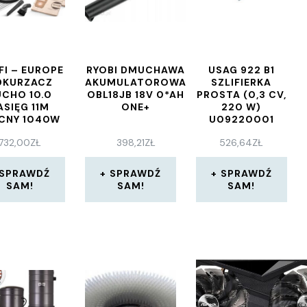
FI – EUROPE
RYOBI DMUCHAWA
USAG 922 B1
DKURZACZ
AKUMULATOROWA
SZLIFIERKA
UCHO 10.0
OBL18JB 18V 0*AH
PROSTA (0,3 CV,
ASIĘG 11M
ONE+
220 W)
CNY 1040W
U09220001
732,00
ZŁ
398,21
ZŁ
526,64
ZŁ
SPRAWDŹ
SPRAWDŹ
SPRAWDŹ
SAM!
SAM!
SAM!