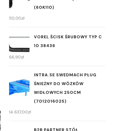
(60K110)
50,00
zł
VOREL ŚCISK ŚRUBOWY TYP C
10 38436
66,90
zł
INTRA.SE SWEDMACH PŁUG
ŚNIEŻNY DO WÓZKÓW
WIDŁOWYCH 250CM
(7012016025)
14 637,00
zł
B2B PARTNER STÓŁ