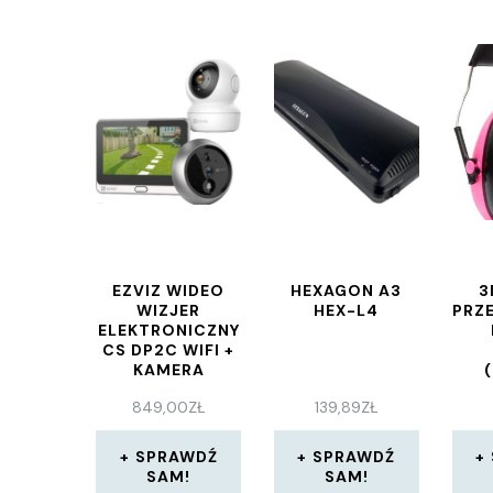
EZVIZ WIDEO
HEXAGON A3
3
WIZJER
HEX-L4
PRZ
ELEKTRONICZNY
CS DP2C WIFI +
KAMERA
WEWNĘTRZNA
849,00
ZŁ
139,89
ZŁ
OBROTOWA C6N
2K 4MP
SPRAWDŹ
SPRAWDŹ
SAM!
SAM!