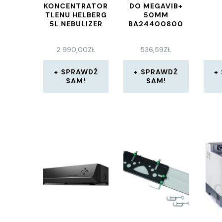
KONCENTRATOR
DO MEGAVIB+
TLENU HELBERG
50MM
5L NEBULIZER
BA24400800
2 990,00
ZŁ
536,59
ZŁ
SPRAWDŹ
SPRAWDŹ
SAM!
SAM!