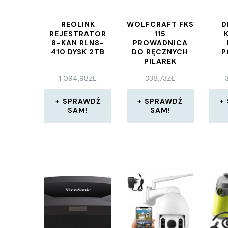
REOLINK
WOLFCRAFT FKS
D
REJESTRATOR
115
8-KAN RLN8-
PROWADNICA
410 DYSK 2TB
DO RĘCZNYCH
P
PILAREK
(WF6910000)
1 094,98
ZŁ
338,73
ZŁ
SPRAWDŹ
SPRAWDŹ
SAM!
SAM!