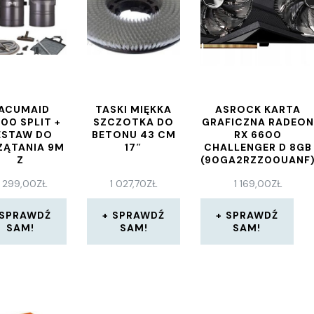
ACUMAID
TASKI MIĘKKA
ASROCK KARTA
00 SPLIT +
SZCZOTKA DO
GRAFICZNA RADEO
ESTAW DO
BETONU 43 CM
RX 6600
ZĄTANIA 9M
17″
CHALLENGER D 8GB
Z
(90GA2RZZ00UANF
ĄCZNIKIEM
 299,00
ZŁ
1 027,70
ZŁ
1 169,00
ZŁ
(537)
SPRAWDŹ
SPRAWDŹ
SPRAWDŹ
SAM!
SAM!
SAM!