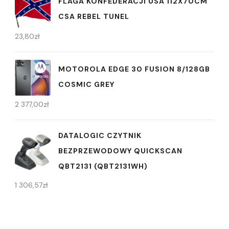
FLAGA KONFEDERACJI USA 112X70CM
CSA REBEL TUNEL
23,80
zł
MOTOROLA EDGE 30 FUSION 8/128GB
COSMIC GREY
2 377,00
zł
DATALOGIC CZYTNIK
BEZPRZEWODOWY QUICKSCAN
QBT2131 (QBT2131WH)
1 306,57
zł