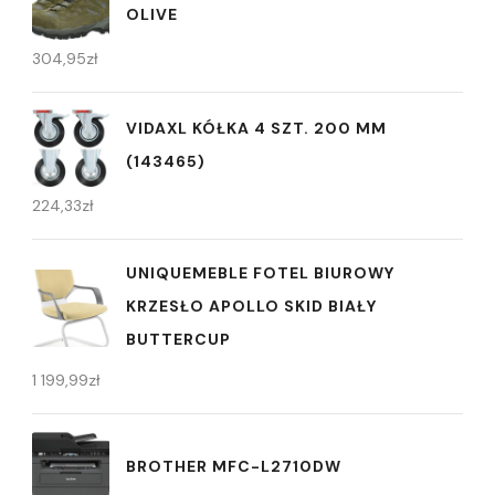
OLIVE
304,95
zł
VIDAXL KÓŁKA 4 SZT. 200 MM
(143465)
224,33
zł
UNIQUEMEBLE FOTEL BIUROWY
KRZESŁO APOLLO SKID BIAŁY
BUTTERCUP
1 199,99
zł
BROTHER MFC-L2710DW