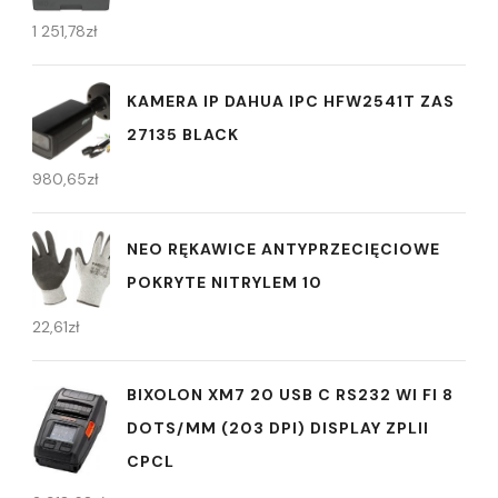
1 251,78
zł
KAMERA IP DAHUA IPC HFW2541T ZAS
27135 BLACK
980,65
zł
NEO RĘKAWICE ANTYPRZECIĘCIOWE
POKRYTE NITRYLEM 10
22,61
zł
BIXOLON XM7 20 USB C RS232 WI FI 8
DOTS/MM (203 DPI) DISPLAY ZPLII
CPCL