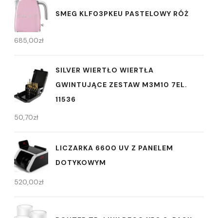
SMEG KLF03PKEU PASTELOWY RÓŻ
685,00
zł
SILVER WIERTŁO WIERTŁA
GWINTUJĄCE ZESTAW M3M10 7EL.
11536
50,70
zł
LICZARKA 6600 UV Z PANELEM
DOTYKOWYM
520,00
zł