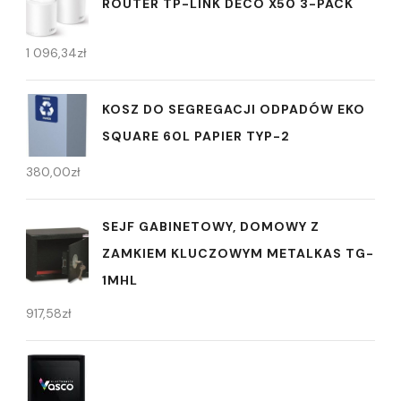
ROUTER TP-LINK DECO X50 3-PACK
1 096,34
zł
KOSZ DO SEGREGACJI ODPADÓW EKO
SQUARE 60L PAPIER TYP-2
380,00
zł
SEJF GABINETOWY, DOMOWY Z
ZAMKIEM KLUCZOWYM METALKAS TG-
1MHL
917,58
zł