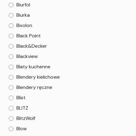
Biurfol
Biurka
Bixolon
Black Point
Black&Decker
Blackview
Blaty kuchenne
Blendery kielichowe
Blendery ręczne
Blist
BLITZ
BlitzWolf
Blow