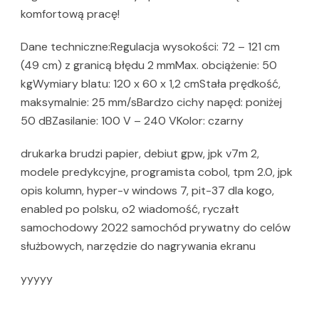
komfortową pracę!
Dane techniczne:Regulacja wysokości: 72 – 121 cm
(49 cm) z granicą błędu 2 mmMax. obciążenie: 50
kgWymiary blatu: 120 x 60 x 1,2 cmStała prędkość,
maksymalnie: 25 mm/sBardzo cichy napęd: poniżej
50 dBZasilanie: 100 V – 240 VKolor: czarny
drukarka brudzi papier, debiut gpw, jpk v7m 2,
modele predykcyjne, programista cobol, tpm 2.0, jpk
opis kolumn, hyper-v windows 7, pit-37 dla kogo,
enabled po polsku, o2 wiadomość, ryczałt
samochodowy 2022 samochód prywatny do celów
służbowych, narzędzie do nagrywania ekranu
yyyyy