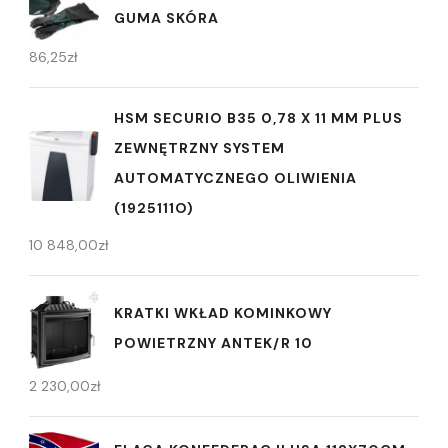
GUMA SKÓRA
86,25
zł
HSM SECURIO B35 0,78 X 11 MM PLUS
ZEWNĘTRZNY SYSTEM
AUTOMATYCZNEGO OLIWIENIA
(1925111O)
10 848,00
zł
KRATKI WKŁAD KOMINKOWY
POWIETRZNY ANTEK/R 10
2 230,00
zł