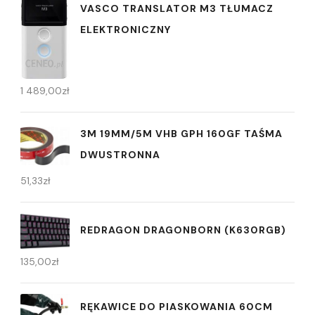
VASCO TRANSLATOR M3 TŁUMACZ
ELEKTRONICZNY
1 489,00
zł
3M 19MM/5M VHB GPH 160GF TAŚMA
DWUSTRONNA
51,33
zł
REDRAGON DRAGONBORN (K630RGB)
135,00
zł
RĘKAWICE DO PIASKOWANIA 60CM