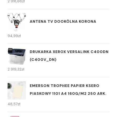
2 918,68
zł
ANTENA TV DOOKÓLNA KORONA
94,99
zł
DRUKARKA XEROX VERSALINK C400DN
(C400V_DN)
2 919,32
zł
EMERSON TROPHEE PAPIER KSERO
PIASKOWY 1101 A4 160G/M2 250 ARK.
48,57
zł