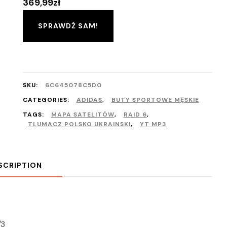
369,99
zł
SPRAWDŹ SAM!
SKU:
6C645078C5D0
CATEGORIES:
ADIDAS
,
BUTY SPORTOWE MĘSKIE
TAGS:
MAPA SATELITÓW
,
RAID 6
,
TLUMACZ POLSKO UKRAINSKI
,
YT MP3
SCRIPTION
/3