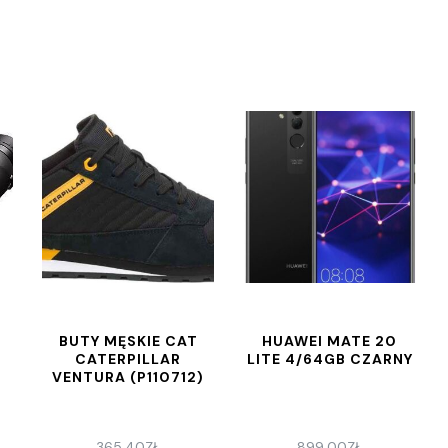
5
BUTY MĘSKIE CAT
HUAWEI MATE 20
CATERPILLAR
LITE 4/64GB CZARNY
VENTURA (P110712)
365,40
ZŁ
899,00
ZŁ