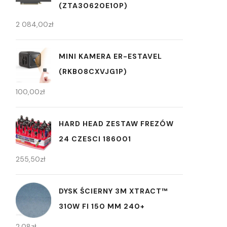
(ZTA30620E10P)
2 084,00
zł
MINI KAMERA ER-ESTAVEL
(RKB08CXVJG1P)
100,00
zł
HARD HEAD ZESTAW FREZÓW
24 CZESCI 186001
255,50
zł
DYSK ŚCIERNY 3M XTRACT™
310W FI 150 MM 240+
2,08
zł