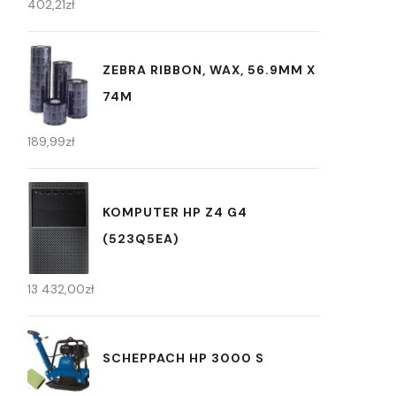
402,21
zł
ZEBRA RIBBON, WAX, 56.9MM X
74M
189,99
zł
KOMPUTER HP Z4 G4
(523Q5EA)
13 432,00
zł
SCHEPPACH HP 3000 S