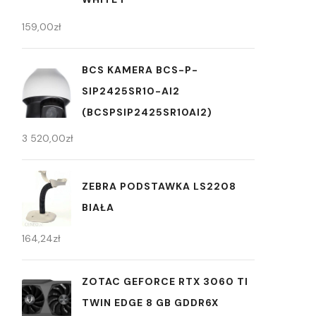
159,00
zł
BCS KAMERA BCS-P-
SIP2425SR10-AI2
(BCSPSIP2425SR10AI2)
3 520,00
zł
ZEBRA PODSTAWKA LS2208
BIAŁA
164,24
zł
ZOTAC GEFORCE RTX 3060 TI
TWIN EDGE 8 GB GDDR6X