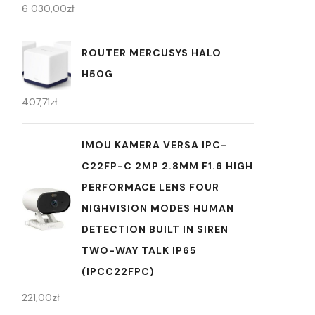
6 030,00
zł
ROUTER MERCUSYS HALO
H50G
407,71
zł
IMOU KAMERA VERSA IPC-
C22FP-C 2MP 2.8MM F1.6 HIGH
PERFORMACE LENS FOUR
NIGHVISION MODES HUMAN
DETECTION BUILT IN SIREN
TWO-WAY TALK IP65
(IPCC22FPC)
221,00
zł