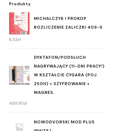
Produkty
MICHALCZYK I PROKOP
ROZLICZENIE ZALICZKI 409-5
6,53
zł
DYKTAFON/PODSŁUCH
NAGRYWAJĄCY (11-DNI PRACY!)
W KSZTAŁCIE CYGARA (POJ.
250H) + SZYFROWANIE +
MAGNES.
469,90
zł
NOWODVORSKI MOD PLUS
WHITE I