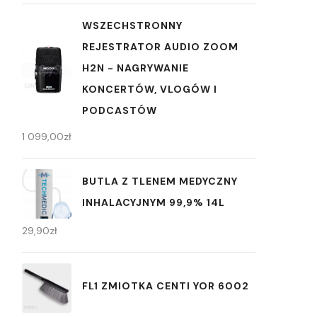
WSZECHSTRONNY
REJESTRATOR AUDIO ZOOM
H2N - NAGRYWANIE
KONCERTÓW, VLOGÓW I
PODCASTÓW
1 099,00
zł
BUTLA Z TLENEM MEDYCZNY
INHALACYJNYM 99,9% 14L
29,90
zł
FL1 ZMIOTKA CENTI YOR 6002