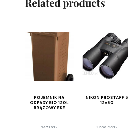
Related products
POJEMNIK NA
NIKON PROSTAFF 
ODPADY BIO 120L
12×50
BRĄZOWY ESE
257,39
ZŁ
1 029,00
ZŁ