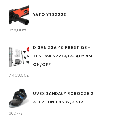
YATO YT82223
258,00
zł
DISAN ZSA 45 PRESTIGE +
ZESTAW SPRZĄTAJĄCY 9M
ON/OFF
7 499,00
zł
UVEX SANDAŁY ROBOCZE 2
ALLROUND 8582/3 S1P
367,77
zł