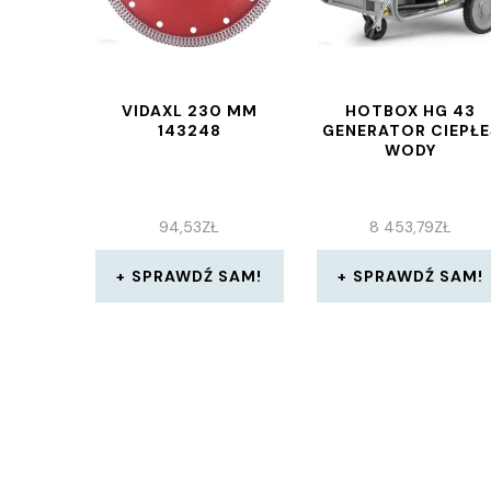
VIDAXL 230 MM
HOTBOX HG 43
143248
GENERATOR CIEPŁE
WODY
94,53
ZŁ
8 453,79
ZŁ
SPRAWDŹ SAM!
SPRAWDŹ SAM!