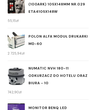
(100ARK) 105X148MM NR.029
ETA4105X148W
55,15
zł
POLON ALFA MODUŁ DRUKARKI
MD-60
2 725,94
zł
NUMATIC NVH 180-11
ODKURZACZ DO HOTELU ORAZ
BIURA - 10
742,90
zł
MONITOR BENQ LED