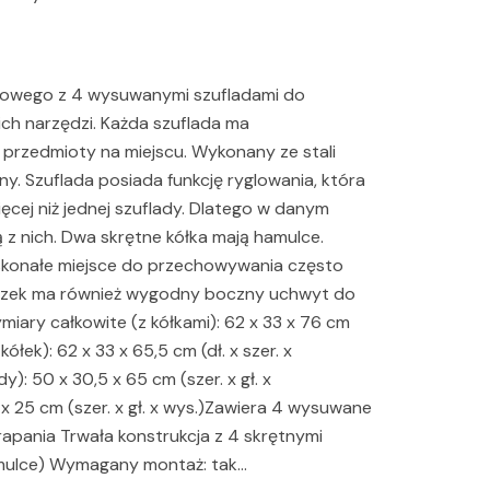
towego z 4 wysuwanymi szufladami do
ch narzędzi. Każda szuflada ma
 przedmioty na miejscu. Wykonany ze stali
lny. Szuflada posiada funkcję ryglowania, która
cej niż jednej szuflady. Dlatego w danym
z nich. Dwa skrętne kółka mają hamulce.
doskonałe miejsce do przechowywania często
Wózek ma również wygodny boczny uchwyt do
ymiary całkowite (z kółkami): 62 x 33 x 76 cm
ółek): 62 x 33 x 65,5 cm (dł. x szer. x
): 50 x 30,5 x 65 cm (szer. x gł. x
x 25 cm (szer. x gł. x wys.)Zawiera 4 wysuwane
apania Trwała konstrukcja z 4 skrętnymi
amulce) Wymagany montaż: tak…