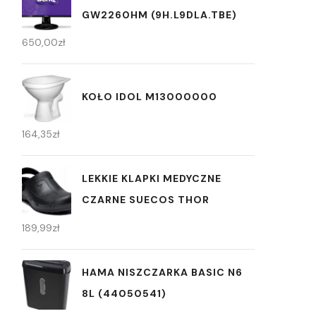
GW2260HM (9H.L9DLA.TBE)
650,00
zł
KOŁO IDOL M13000000
164,35
zł
LEKKIE KLAPKI MEDYCZNE
CZARNE SUECOS THOR
189,99
zł
HAMA NISZCZARKA BASIC N6
8L (44050541)