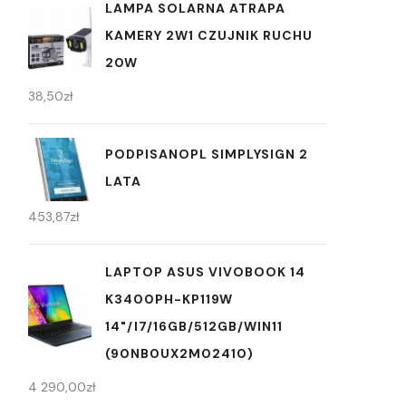
LAMPA SOLARNA ATRAPA
KAMERY 2W1 CZUJNIK RUCHU
20W
38,50
zł
PODPISANOPL SIMPLYSIGN 2
LATA
453,87
zł
LAPTOP ASUS VIVOBOOK 14
K3400PH-KP119W
14"/I7/16GB/512GB/WIN11
(90NB0UX2M02410)
4 290,00
zł