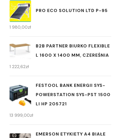
PRO ECO SOLUTION LTD P-95
1 980,00
zł
B2B PARTNER BIURKO FLEXIBLE
L 1600 X 1400 MM, CZEREŚNIA
1 222,62
zł
FESTOOL BANK ENERGII SYS-
POWERSTATION SYS-PST 1500
LI HP 205721
13 999,00
zł
EMERSON ETYKIETY A4 BIAŁE