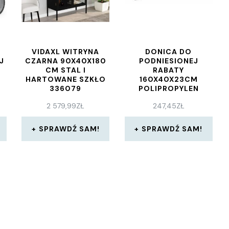
VIDAXL WITRYNA
DONICA DO
J
CZARNA 90X40X180
PODNIESIONEJ
CM STAL I
RABATY
HARTOWANE SZKŁO
160X40X23CM
336079
POLIPROPYLEN
2 579,99
ZŁ
247,45
ZŁ
SPRAWDŹ SAM!
SPRAWDŹ SAM!