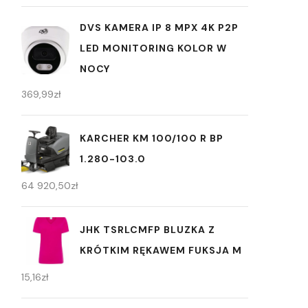
DVS KAMERA IP 8 MPX 4K P2P
LED MONITORING KOLOR W
NOCY
369,99
zł
KARCHER KM 100/100 R BP
1.280-103.0
64 920,50
zł
JHK TSRLCMFP BLUZKA Z
KRÓTKIM RĘKAWEM FUKSJA M
15,16
zł