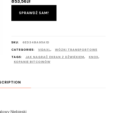
853,56
zł
SPRAWDŹ SAM!
SKU:
6ED34BA95A1D
CATEGORIES:
VIDAXL
,
WÓZKI TRANSPORTOWE
TAGS:
JAK NAGRAĆ EKRAN Z DŹWIĘKIEM
,
KNOX
,
KOPANIE BITCOINÓW
SCRIPTION
lowy Niebieski