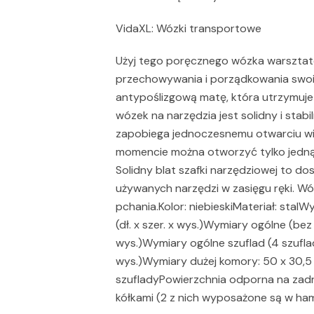
VidaXL: Wózki transportowe
Użyj tego poręcznego wózka warszta
przechowywania i porządkowania swoi
antypoślizgową matę, która utrzymuje
wózek na narzędzia jest solidny i stabi
zapobiega jednoczesnemu otwarciu wię
momencie można otworzyć tylko jedną 
Solidny blat szafki narzędziowej to 
używanych narzędzi w zasięgu ręki. 
pchania.Kolor: niebieskiMateriał: stalW
(dł. x szer. x wys.)Wymiary ogólne (bez k
wys.)Wymiary ogólne szuflad (4 szuflady
wys.)Wymiary dużej komory: 50 x 30,5 
szufladyPowierzchnia odporna na zadr
kółkami (2 z nich wyposażone są w h