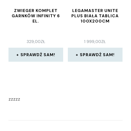
ZWIEGER KOMPLET
LEGAMASTER UNITE
GARNKÓW INFINITY 6
PLUS BIAŁA TABLICA
EL.
100X200CM
329,00
ZŁ
1 999,00
ZŁ
SPRAWDŹ SAM!
SPRAWDŹ SAM!
zzzzz