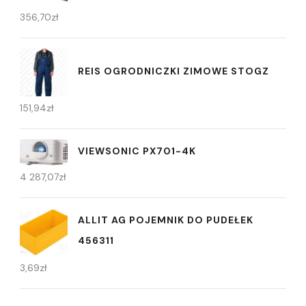
356,70
zł
REIS OGRODNICZKI ZIMOWE STOGZ
151,94
zł
VIEWSONIC PX701-4K
4 287,07
zł
ALLIT AG POJEMNIK DO PUDEŁEK
456311
3,69
zł