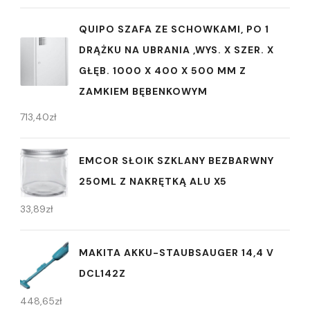
QUIPO SZAFA ZE SCHOWKAMI, PO 1
DRĄŻKU NA UBRANIA ,WYS. X SZER. X
GŁĘB. 1000 X 400 X 500 MM Z
ZAMKIEM BĘBENKOWYM
713,40
zł
EMCOR SŁOIK SZKLANY BEZBARWNY
250ML Z NAKRĘTKĄ ALU X5
33,89
zł
MAKITA AKKU-STAUBSAUGER 14,4 V
DCL142Z
448,65
zł