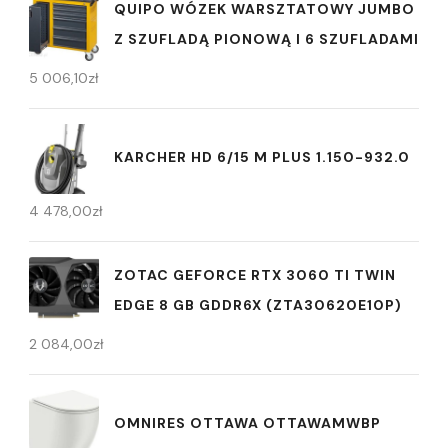
QUIPO WÓZEK WARSZTATOWY JUMBO
Z SZUFLADĄ PIONOWĄ I 6 SZUFLADAMI
5 006,10
zł
KARCHER HD 6/15 M PLUS 1.150-932.0
4 478,00
zł
ZOTAC GEFORCE RTX 3060 TI TWIN
EDGE 8 GB GDDR6X (ZTA30620E10P)
2 084,00
zł
OMNIRES OTTAWA OTTAWAMWBP