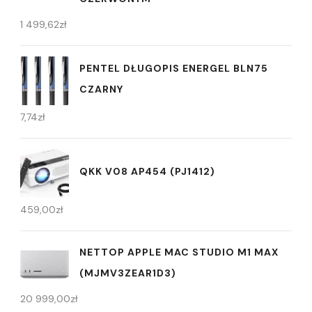
1 499,62
zł
PENTEL DŁUGOPIS ENERGEL BLN75
CZARNY
7,74
zł
QKK V08 AP454 (PJ1412)
459,00
zł
NETTOP APPLE MAC STUDIO M1 MAX
(MJMV3ZEAR1D3)
20 999,00
zł