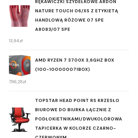
RĘKAWICZKI SZYDEŁKOWE ARDON
NATURE TOUCH 06/XS Z ETYKIETĄ
HANDLOWĄ RÓŻOWE 07 SPE
A8083/07 SPE
13,94
zł
AMD RYZEN 7 3700X 3,6GHZ BOX
(100-100000071BOX)
796,28
zł
TOPSTAR HEAD POINT RS KRZESŁO
BIUROWE DO BIURKA ŁĄCZNIE Z
PODŁOKIETNIKAMI/DWUKOLOROWA
TAPICERKA W KOLORZE CZARNO-
CZERWONYM