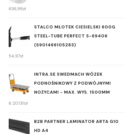
636,99
zł
STALCO MŁOTEK CIESIELSKI 600G
STEEL-TUBE PERFECT S-69406
(5901466105283)
54,97
zł
INTRA.SE SWEDMACH WÓZEK
PODNOŚNIKOWY Z PODWÓJNYMI
NOŻYCAMI - MAX. WYS. 1500MM
6 207,81
zł
B2B PARTNER LAMINATOR ARTA G10
HD A4