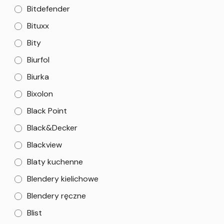
Bitdefender
Bituxx
Bity
Biurfol
Biurka
Bixolon
Black Point
Black&Decker
Blackview
Blaty kuchenne
Blendery kielichowe
Blendery ręczne
Blist