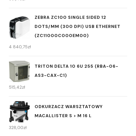
ZEBRA ZC100 SINGLE SIDED 12
DOTS/MM (300 DPI) USB ETHERNET
(ZC11000C000EM00)
4 840,75
zł
TRITON DELTA 10 6U 255 (RBA-06-
AS3-CAX-C1)
515,42
zł
ODKURZACZ WARSZTATOWY
MACALLISTER S > M 16 L
328,00
zł