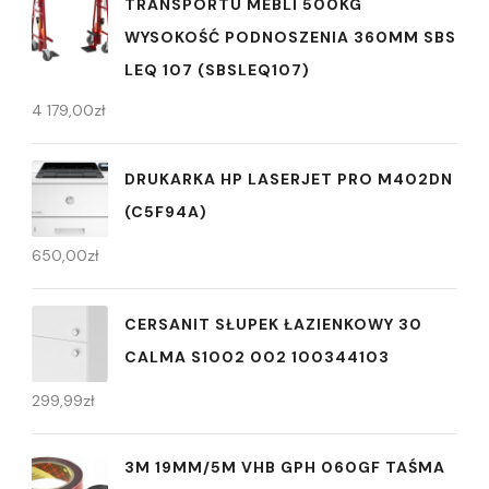
TRANSPORTU MEBLI 500KG
WYSOKOŚĆ PODNOSZENIA 360MM SBS
LEQ 107 (SBSLEQ107)
4 179,00
zł
DRUKARKA HP LASERJET PRO M402DN
(C5F94A)
650,00
zł
CERSANIT SŁUPEK ŁAZIENKOWY 30
CALMA S1002 002 100344103
299,99
zł
3M 19MM/5M VHB GPH 060GF TAŚMA