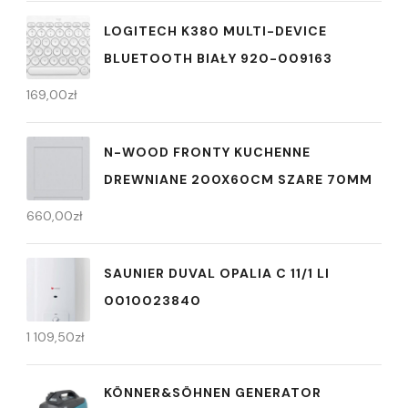
LOGITECH K380 MULTI-DEVICE
BLUETOOTH BIAŁY 920-009163
169,00
zł
N-WOOD FRONTY KUCHENNE
DREWNIANE 200X60CM SZARE 70MM
660,00
zł
SAUNIER DUVAL OPALIA C 11/1 LI
0010023840
1 109,50
zł
KÖNNER&SÖHNEN GENERATOR