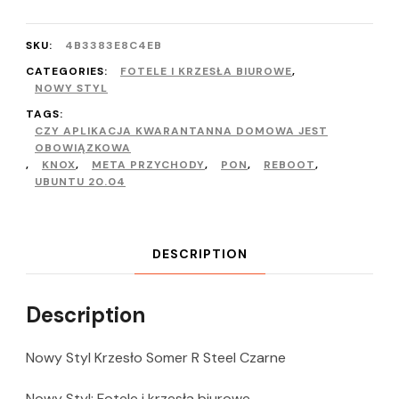
SKU:
4B3383E8C4EB
CATEGORIES:
FOTELE I KRZESŁA BIUROWE
,
NOWY STYL
TAGS:
CZY APLIKACJA KWARANTANNA DOMOWA JEST
OBOWIĄZKOWA
,
KNOX
,
META PRZYCHODY
,
PON
,
REBOOT
,
UBUNTU 20.04
DESCRIPTION
Description
Nowy Styl Krzesło Somer R Steel Czarne
Nowy Styl: Fotele i krzesła biurowe