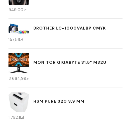
549,00
zł
BROTHER LC-1000VALBP CMYK
157,56
zł
MONITOR GIGABYTE 31,5" M32U
3 664,99
zł
HSM PURE 320 3,9 MM
1 792,11
zł