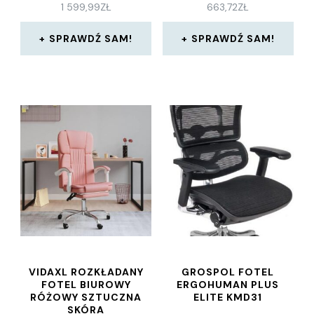
1 599,99
ZŁ
663,72
ZŁ
SPRAWDŹ SAM!
SPRAWDŹ SAM!
VIDAXL ROZKŁADANY
GROSPOL FOTEL
FOTEL BIUROWY
ERGOHUMAN PLUS
RÓŻOWY SZTUCZNA
ELITE KMD31
SKÓRA