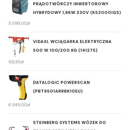
PRĄDOTWÓRCZY INWERTOROWY
HYBRYDOWY 1,8KW 230V (KS2000IGS)
3 099,00
zł
VIDAXL WCIĄGARKA ELEKTRYCZNA
500 W 100/200 KG (141275)
512,85
zł
DATALOGIC POWERSCAN
(PBT9501ARRBK10EU)
6 949,00
zł
STEINBERG SYSTEMS WÓZEK DO