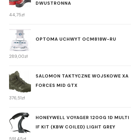
DWUSTRONNA
44,75
zł
OPTOMA UCHWYT OCM818W-RU
289,00
zł
SALOMON TAKTYCZNE WOJSKOWE XA
FORCES MID GTX
376,51
zł
HONEYWELL VOYAGER 1200G 1D MULTI
IF KIT (KBW COILED) LIGHT GREY
591,45
zł