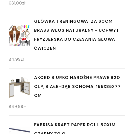
681,00
zł
GŁÓWKA TRENINGOWA IZA 60CM
BRASS WŁOS NATURALNY + UCHWYT
FRYZJERSKA DO CZESANIA GŁOWA
ĆWICZEŃ
84,99
zł
AKORD BIURKO NAROŻNE PRAWE B20
CLP, BIAŁE-DĄB SONOMA, 155X85X77
CM
849,99
zł
FABRISA KRAFT PAPER ROLL 50X1M
CZARNY 70 G