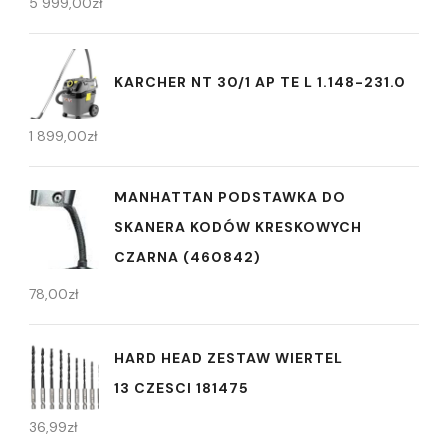
5 999,00
zł
KARCHER NT 30/1 AP TE L 1.148-231.0
1 899,00
zł
MANHATTAN PODSTAWKA DO
SKANERA KODÓW KRESKOWYCH
CZARNA (460842)
78,00
zł
HARD HEAD ZESTAW WIERTEL
13 CZESCI 181475
36,99
zł