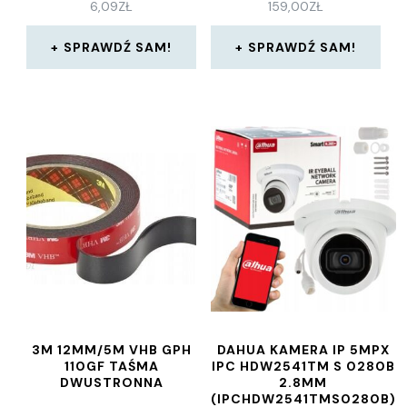
6,09
ZŁ
159,00
ZŁ
SPRAWDŹ SAM!
SPRAWDŹ SAM!
3M 12MM/5M VHB GPH
DAHUA KAMERA IP 5MPX
110GF TAŚMA
IPC HDW2541TM S 0280B
DWUSTRONNA
2.8MM
(IPCHDW2541TMS0280B)