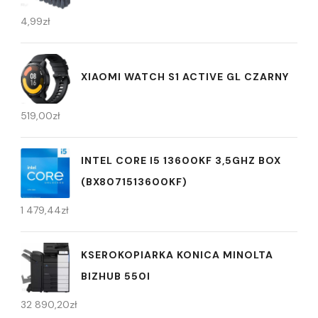
4,99
zł
XIAOMI WATCH S1 ACTIVE GL CZARNY
519,00
zł
INTEL CORE I5 13600KF 3,5GHZ BOX
(BX8071513600KF)
1 479,44
zł
KSEROKOPIARKA KONICA MINOLTA
BIZHUB 550I
32 890,20
zł