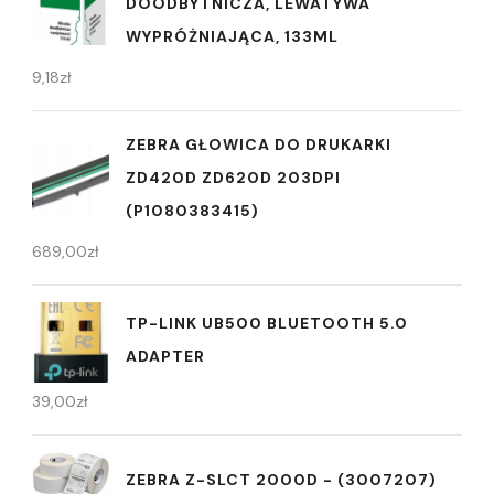
DOODBYTNICZA, LEWATYWA
WYPRÓŻNIAJĄCA, 133ML
9,18
zł
ZEBRA GŁOWICA DO DRUKARKI
ZD420D ZD620D 203DPI
(P1080383415)
689,00
zł
TP-LINK UB500 BLUETOOTH 5.0
ADAPTER
39,00
zł
ZEBRA Z-SLCT 2000D - (3007207)