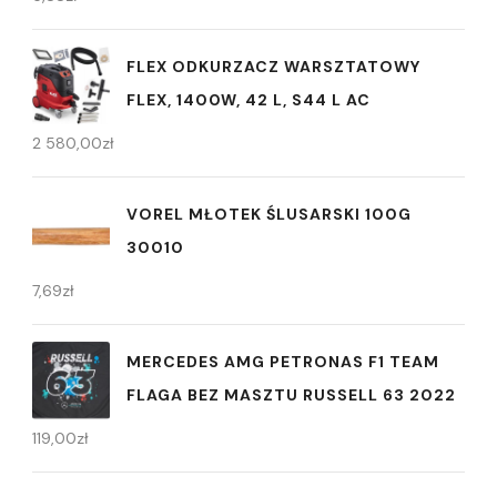
FLEX ODKURZACZ WARSZTATOWY
FLEX, 1400W, 42 L, S44 L AC
2 580,00
zł
VOREL MŁOTEK ŚLUSARSKI 100G
30010
7,69
zł
MERCEDES AMG PETRONAS F1 TEAM
FLAGA BEZ MASZTU RUSSELL 63 2022
119,00
zł