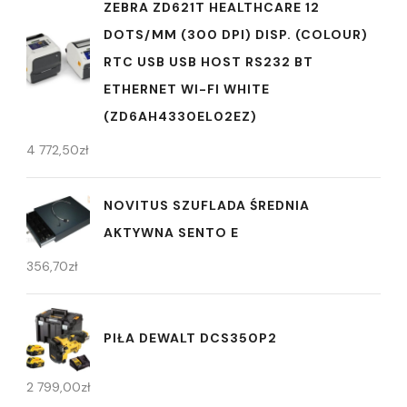
ZEBRA ZD621T HEALTHCARE 12
DOTS/MM (300 DPI) DISP. (COLOUR)
RTC USB USB HOST RS232 BT
ETHERNET WI-FI WHITE
(ZD6AH4330EL02EZ)
4 772,50
zł
NOVITUS SZUFLADA ŚREDNIA
AKTYWNA SENTO E
356,70
zł
PIŁA DEWALT DCS350P2
2 799,00
zł