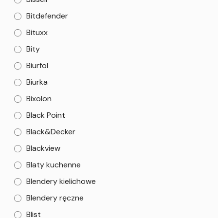
Bitdefender
Bituxx
Bity
Biurfol
Biurka
Bixolon
Black Point
Black&Decker
Blackview
Blaty kuchenne
Blendery kielichowe
Blendery ręczne
Blist