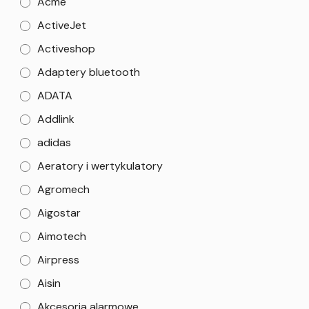
Acme
ActiveJet
Activeshop
Adaptery bluetooth
ADATA
Addlink
adidas
Aeratory i wertykulatory
Agromech
Aigostar
Aimotech
Airpress
Aisin
Akcesoria alarmowe