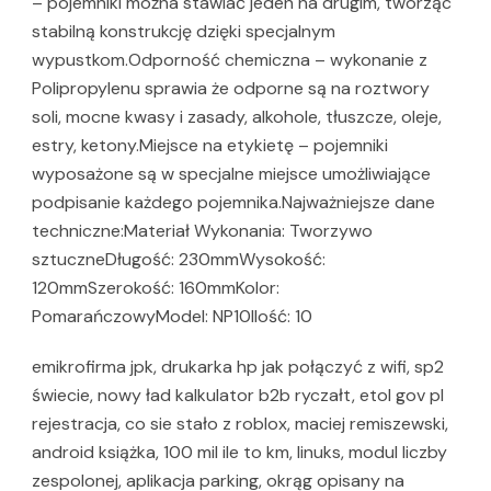
– pojemniki można stawiać jeden na drugim, tworząc
stabilną konstrukcję dzięki specjalnym
wypustkom.Odporność chemiczna – wykonanie z
Polipropylenu sprawia że odporne są na roztwory
soli, mocne kwasy i zasady, alkohole, tłuszcze, oleje,
estry, ketony.Miejsce na etykietę – pojemniki
wyposażone są w specjalne miejsce umożliwiające
podpisanie każdego pojemnika.Najważniejsze dane
techniczne:Materiał Wykonania: Tworzywo
sztuczneDługość: 230mmWysokość:
120mmSzerokość: 160mmKolor:
PomarańczowyModel: NP10Ilość: 10
emikrofirma jpk, drukarka hp jak połączyć z wifi, sp2
świecie, nowy ład kalkulator b2b ryczałt, etol gov pl
rejestracja, co sie stało z roblox, maciej remiszewski,
android książka, 100 mil ile to km, linuks, modul liczby
zespolonej, aplikacja parking, okrąg opisany na