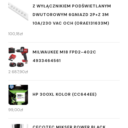
Z WYŁĄCZNIKIEM PODŚWIETLANYM
DWUTOROWYM 6GNIAZD 2P+Z 3M
10A/230 VAC OCH (ORAE131633M)
100,18
zł
MILWAUKEE M18 FPD2-402C
4933464561
2 687,90
zł
HP 300XL KOLOR (CC644EE)
99,00
zł
CECOTEC MIKSER POWER BLACK