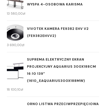
WYSPA 4-OSOBOWA KARISMA
13 580,00
zł
VIVOTEK KAMERA FE9382 EHV V2
(FE9382EHVV2)
3 690,00
zł
SUPREMA ELEKTRYCZNY EKRAN
PROJEKCYJNY AQUARIUS 300X188CM
16:10 139"
(1610_EAQUARIUS300X188MW)
18 100,10
zł
ORNO LISTWA PRZECIWPRZEPIĘCIOWA