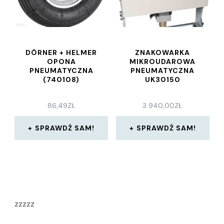
DÖRNER + HELMER
ZNAKOWARKA
OPONA
MIKROUDAROWA
PNEUMATYCZNA
PNEUMATYCZNA
(740108)
UK30150
86,49
ZŁ
3 940,00
ZŁ
SPRAWDŹ SAM!
SPRAWDŹ SAM!
zzzzz