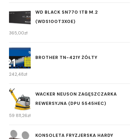
WD BLACK SN770 1TB M.2
(WDS100T3X0E)
365,00
zł
BROTHER TN-421Y ŻÓŁTY
242,48
zł
WACKER NEUSON ZAGĘSZCZARKA
REWERSYJNA (DPU 5545HEC)
59 811,26
zł
KONSOLETA FRYZJERSKA HARDY