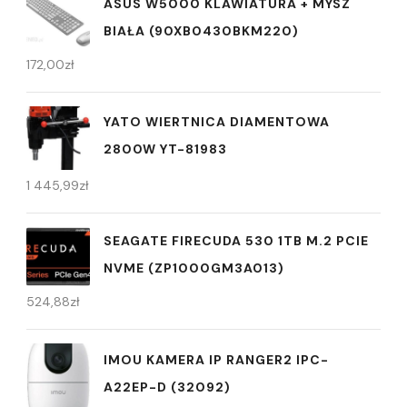
ASUS W5000 KLAWIATURA + MYSZ
BIAŁA (90XB0430BKM220)
172,00
zł
YATO WIERTNICA DIAMENTOWA
2800W YT-81983
1 445,99
zł
SEAGATE FIRECUDA 530 1TB M.2 PCIE
NVME (ZP1000GM3A013)
524,88
zł
IMOU KAMERA IP RANGER2 IPC-
A22EP-D (32092)