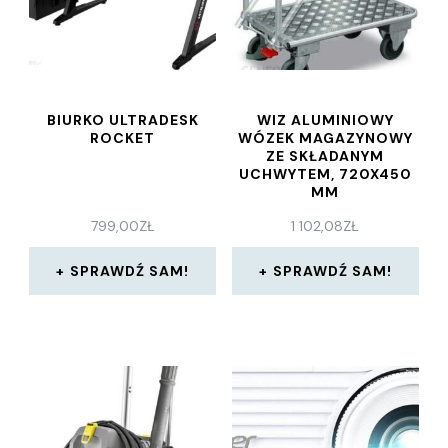
BIURKO ULTRADESK
WIZ ALUMINIOWY
ROCKET
WÓZEK MAGAZYNOWY
ZE SKŁADANYM
UCHWYTEM, 720X450
MM
799,00
ZŁ
1 102,08
ZŁ
SPRAWDŹ SAM!
SPRAWDŹ SAM!