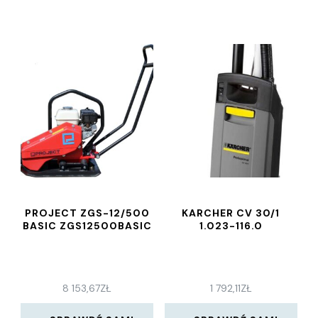
PROJECT ZGS-12/500
KARCHER CV 30/1
BASIC ZGS12500BASIC
1.023-116.0
8 153,67
ZŁ
1 792,11
ZŁ