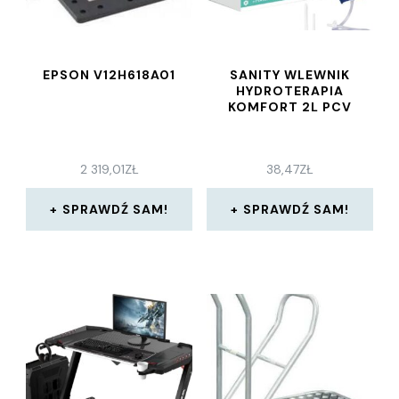
EPSON V12H618A01
SANITY WLEWNIK
HYDROTERAPIA
KOMFORT 2L PCV
2 319,01
ZŁ
38,47
ZŁ
SPRAWDŹ SAM!
SPRAWDŹ SAM!