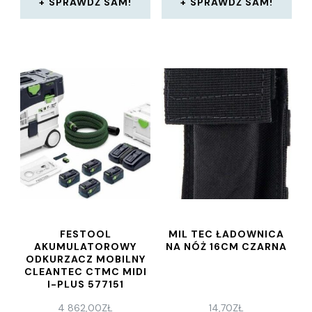
SPRAWDŹ SAM!
SPRAWDŹ SAM!
FESTOOL
MIL TEC ŁADOWNICA
AKUMULATOROWY
NA NÓŻ 16CM CZARNA
ODKURZACZ MOBILNY
CLEANTEC CTMC MIDI
I-PLUS 577151
4 862,00
ZŁ
14,70
ZŁ