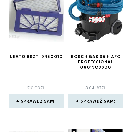
NEATO 6SZT. 9450010
BOSCH GAS 35 H AFC
PROFESSIONAL
06019C3600
210,00
ZŁ
3 641,87
ZŁ
SPRAWDŹ SAM!
SPRAWDŹ SAM!