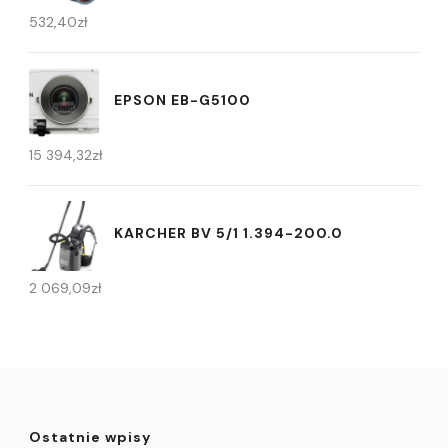
532,40
zł
EPSON EB-G5100
15 394,32
zł
KARCHER BV 5/1 1.394-200.0
2 069,09
zł
Ostatnie wpisy