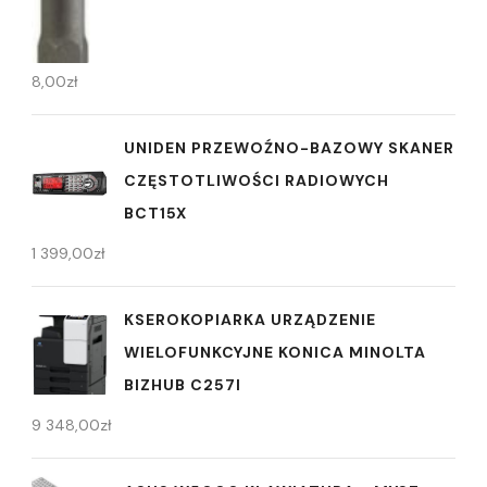
8,00
zł
UNIDEN PRZEWOŹNO-BAZOWY SKANER
CZĘSTOTLIWOŚCI RADIOWYCH
BCT15X
1 399,00
zł
KSEROKOPIARKA URZĄDZENIE
WIELOFUNKCYJNE KONICA MINOLTA
BIZHUB C257I
9 348,00
zł