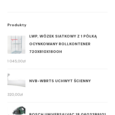
Produkty
LWP, WÓZEK SIATKOWY Z 1 PÓŁKĄ
OCYNKOWANY ROLLKONTENER
720X810X1800H
1 045,00
zł
NVB-WBRTS UCHWYT ŚCIENNY
320,00
zł
BOSCH UNIVERSALVAC 18 06033B9101