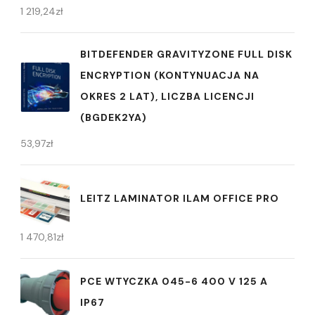
1 219,24
zł
BITDEFENDER GRAVITYZONE FULL DISK
ENCRYPTION (KONTYNUACJA NA
OKRES 2 LAT), LICZBA LICENCJI
(BGDEK2YA)
53,97
zł
LEITZ LAMINATOR ILAM OFFICE PRO
1 470,81
zł
PCE WTYCZKA 045-6 400 V 125 A
IP67