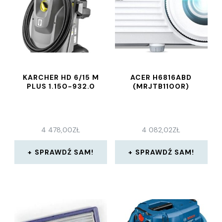
KARCHER HD 6/15 M
ACER H6816ABD
PLUS 1.150-932.0
(MRJTB1100R)
4 478,00
ZŁ
4 082,02
ZŁ
SPRAWDŹ SAM!
SPRAWDŹ SAM!