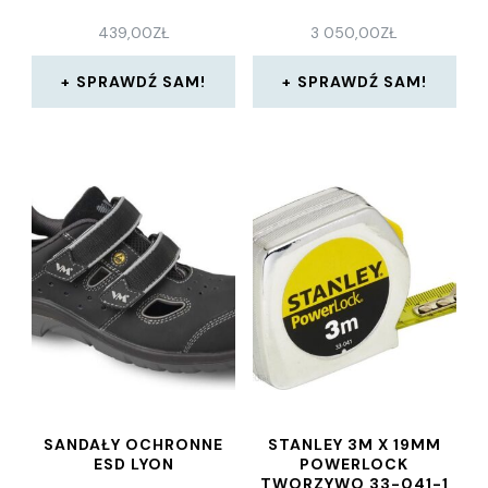
439,00
ZŁ
3 050,00
ZŁ
SPRAWDŹ SAM!
SPRAWDŹ SAM!
SANDAŁY OCHRONNE
STANLEY 3M X 19MM
ESD LYON
POWERLOCK
TWORZYWO 33-041-1