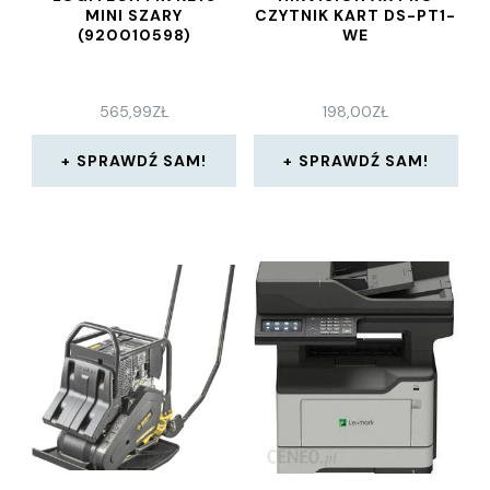
MINI SZARY
CZYTNIK KART DS-PT1-
(920010598)
WE
565,99
ZŁ
198,00
ZŁ
SPRAWDŹ SAM!
SPRAWDŹ SAM!