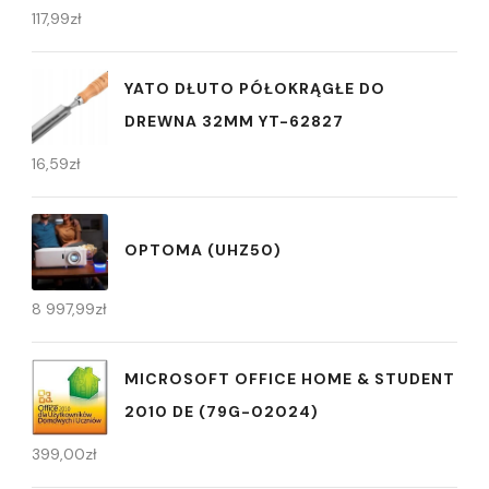
117,99
zł
YATO DŁUTO PÓŁOKRĄGŁE DO
DREWNA 32MM YT-62827
16,59
zł
OPTOMA (UHZ50)
8 997,99
zł
MICROSOFT OFFICE HOME & STUDENT
2010 DE (79G-02024)
399,00
zł