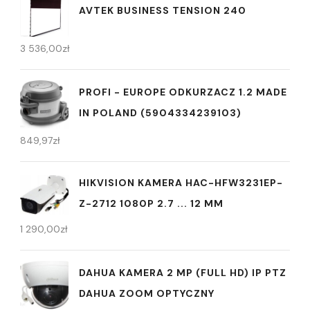
AVTEK BUSINESS TENSION 240
3 536,00
zł
PROFI - EUROPE ODKURZACZ 1.2 MADE
IN POLAND (5904334239103)
849,97
zł
HIKVISION KAMERA HAC-HFW3231EP-
Z-2712 1080P 2.7 ... 12 MM
1 290,00
zł
DAHUA KAMERA 2 MP (FULL HD) IP PTZ
DAHUA ZOOM OPTYCZNY