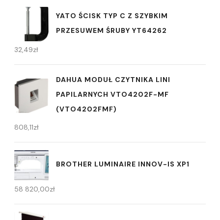
YATO ŚCISK TYP C Z SZYBKIM
PRZESUWEM ŚRUBY YT64262
32,49
zł
DAHUA MODUŁ CZYTNIKA LINI
PAPILARNYCH VTO4202F-MF
(VTO4202FMF)
808,11
zł
BROTHER LUMINAIRE INNOV-IS XP1
58 820,00
zł