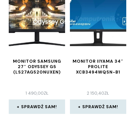
MONITOR SAMSUNG
MONITOR IIYAMA 34″
27″ ODYSSEY G5
PROLITE
(LS27AG520NUXEN)
XCB3494WQSN-B1
1 490,00
ZŁ
2 150,40
ZŁ
SPRAWDŹ SAM!
SPRAWDŹ SAM!