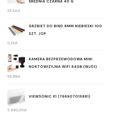
ŚREDNIA CZARNA 40 G
25,54
zł
GRZBIET DO BIND.8MM NIEBIESKI 100
SZT. /OP
0,32
zł
KAMERA BEZPRZEWODOWA MINI
NOKTOWIZYJNA WIFI 64GB (WJ01)
114,99
zł
VIEWSONIC X1 (766907015881)
5 490,00
zł