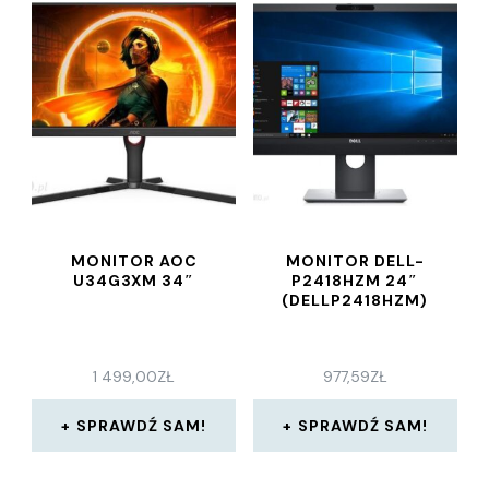
MONITOR AOC
MONITOR DELL-
U34G3XM 34″
P2418HZM 24″
(DELLP2418HZM)
1 499,00
ZŁ
977,59
ZŁ
SPRAWDŹ SAM!
SPRAWDŹ SAM!