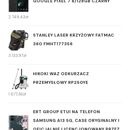
GOOGLE PIXEL 7 8/128GB CZARNY
2 749,43
zł
STANLEY LASER KRZYŻOWY FATMAC
360 FMHT177356
3 133,97
zł
HIKOKI WAZ ODKURZACZ
PRZEMYSŁOWY RP250YE
1 677,36
zł
ERT GROUP ETUI NA TELEFON
SAMSUNG A13 5G, CASE ORYGINALNY I
OFICJALNIE LICENCJONOWANY PRZEZ