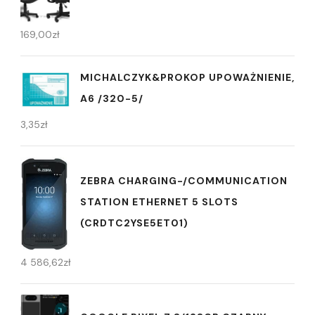
169,00
zł
MICHALCZYK&PROKOP UPOWAŻNIENIE,
A6 /320-5/
3,35
zł
ZEBRA CHARGING-/COMMUNICATION
STATION ETHERNET 5 SLOTS
(CRDTC2YSE5ET01)
4 586,62
zł