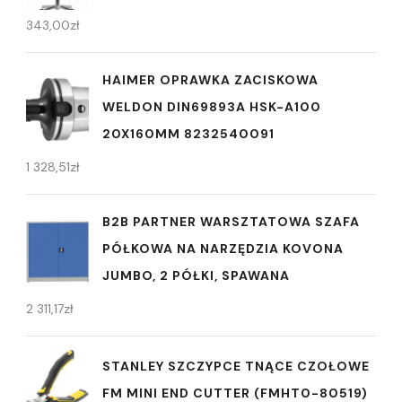
343,00
zł
HAIMER OPRAWKA ZACISKOWA
WELDON DIN69893A HSK-A100
20X160MM 8232540091
1 328,51
zł
B2B PARTNER WARSZTATOWA SZAFA
PÓŁKOWA NA NARZĘDZIA KOVONA
JUMBO, 2 PÓŁKI, SPAWANA
2 311,17
zł
STANLEY SZCZYPCE TNĄCE CZOŁOWE
FM MINI END CUTTER (FMHT0-80519)