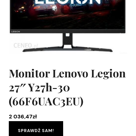
Monitor Lenovo Legion
27″ Y27h-30
(66F6UAC3EU)
2 036,47
zł
SPRAWDŹ SAM!