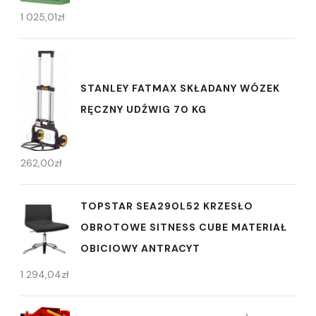
1 025,01
zł
STANLEY FATMAX SKŁADANY WÓZEK
RĘCZNY UDŹWIG 70 KG
262,00
zł
TOPSTAR SEA290L52 KRZESŁO
OBROTOWE SITNESS CUBE MATERIAŁ
OBICIOWY ANTRACYT
1 294,04
zł