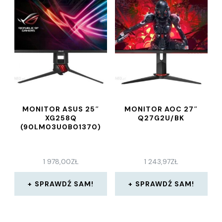
MONITOR ASUS 25″
MONITOR AOC 27″
XG258Q
Q27G2U/BK
(90LM03U0B01370)
1 978,00
ZŁ
1 243,97
ZŁ
SPRAWDŹ SAM!
SPRAWDŹ SAM!