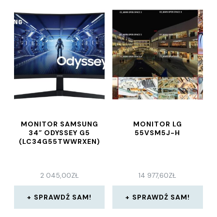
MONITOR SAMSUNG
MONITOR LG
34” ODYSSEY G5
55VSM5J-H
(LC34G55TWWRXEN)
2 045,00
ZŁ
14 977,60
ZŁ
SPRAWDŹ SAM!
SPRAWDŹ SAM!