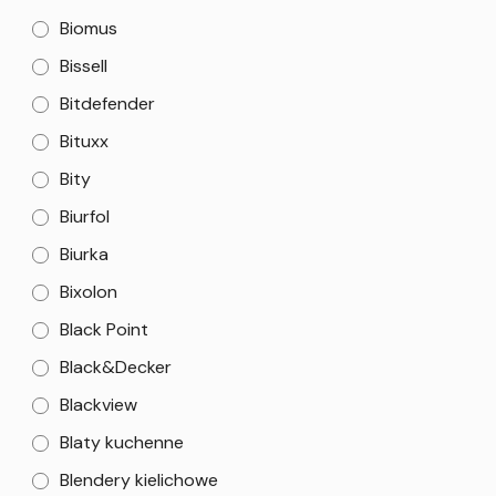
Biomus
Bissell
Bitdefender
Bituxx
Bity
Biurfol
Biurka
Bixolon
Black Point
Black&Decker
Blackview
Blaty kuchenne
Blendery kielichowe