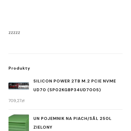
zzzzz
Produkty
SILICON POWER 2TB M.2 PCIE NVME
UD70 (SP02KGBP34UD7005)
709,27
zł
UN POJEMNIK NA PIACH/SÃL 250L
ZIELONY