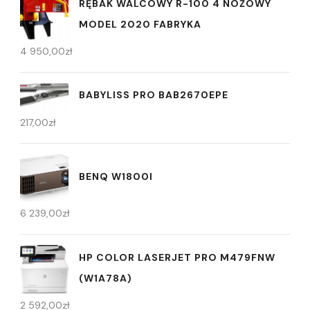
RĘBAK WALCOWY R-100 4 NOŻOWY
MODEL 2020 FABRYKA
4 950,00
zł
BABYLISS PRO BAB2670EPE
217,00
zł
BENQ W1800I
6 239,00
zł
HP COLOR LASERJET PRO M479FNW
(W1A78A)
2 592,00
zł