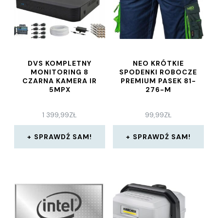
DVS KOMPLETNY
NEO KRÓTKIE
MONITORING 8
SPODENKI ROBOCZE
CZARNA KAMERA IR
PREMIUM PASEK 81-
5MPX
276-M
1 399,99
ZŁ
99,99
ZŁ
SPRAWDŹ SAM!
SPRAWDŹ SAM!