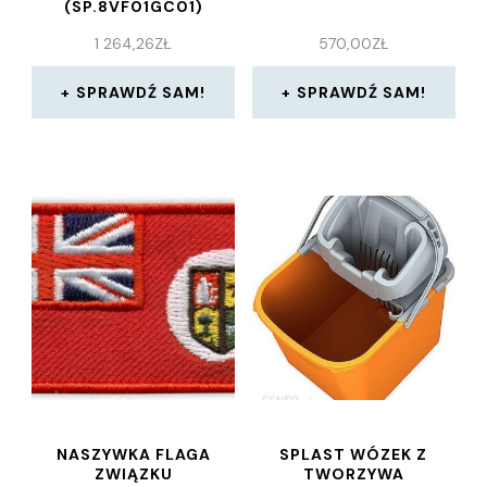
(SP.8VF01GC01)
1 264,26
ZŁ
570,00
ZŁ
SPRAWDŹ SAM!
SPRAWDŹ SAM!
NASZYWKA FLAGA
SPLAST WÓZEK Z
ZWIĄZKU
TWORZYWA