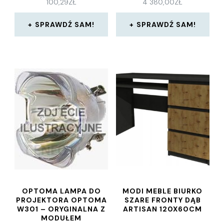
100,29
ZŁ
4 380,00
ZŁ
SPRAWDŹ SAM!
SPRAWDŹ SAM!
OPTOMA LAMPA DO
MODI MEBLE BIURKO
PROJEKTORA OPTOMA
SZARE FRONTY DĄB
W301 – ORYGINALNA Z
ARTISAN 120X60CM
MODUŁEM