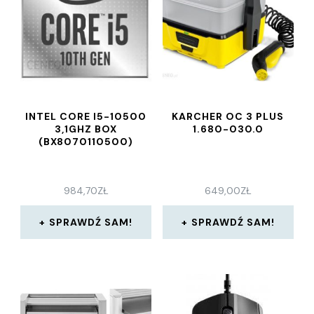
INTEL CORE I5-10500
KARCHER OC 3 PLUS
3,1GHZ BOX
1.680-030.0
(BX8070110500)
984,70
ZŁ
649,00
ZŁ
SPRAWDŹ SAM!
SPRAWDŹ SAM!