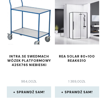
INTRA.SE SWEDMACH
REA SOLAR 80×100
WÓZEK PLATFORMOWY
REAK6310
425X765 NIEBIESKI
984,00
ZŁ
1 389,00
ZŁ
SPRAWDŹ SAM!
SPRAWDŹ SAM!