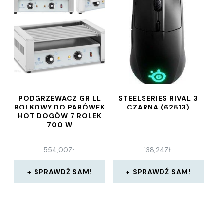
PODGRZEWACZ GRILL
STEELSERIES RIVAL 3
ROLKOWY DO PARÓWEK
CZARNA (62513)
HOT DOGÓW 7 ROLEK
700 W
554,00
ZŁ
138,24
ZŁ
SPRAWDŹ SAM!
SPRAWDŹ SAM!