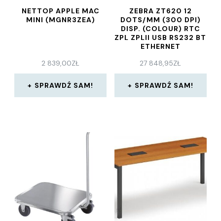
NETTOP APPLE MAC
ZEBRA ZT620 12
MINI (MGNR3ZEA)
DOTS/MM (300 DPI)
DISP. (COLOUR) RTC
ZPL ZPLII USB RS232 BT
ETHERNET
(ZT62063T0E0200Z)
2 839,00
ZŁ
27 848,95
ZŁ
SPRAWDŹ SAM!
SPRAWDŹ SAM!