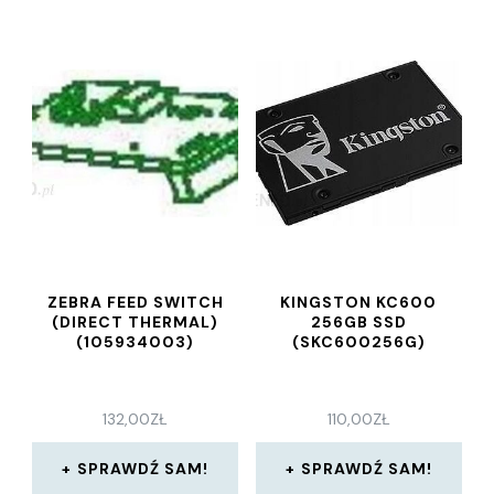
ZEBRA FEED SWITCH
KINGSTON KC600
(DIRECT THERMAL)
256GB SSD
(105934003)
(SKC600256G)
132,00
ZŁ
110,00
ZŁ
SPRAWDŹ SAM!
SPRAWDŹ SAM!