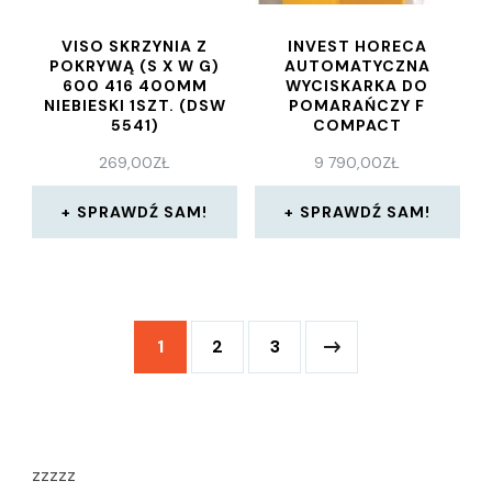
VISO SKRZYNIA Z
INVEST HORECA
POKRYWĄ (S X W G)
AUTOMATYCZNA
600 416 400MM
WYCISKARKA DO
NIEBIESKI 1SZT. (DSW
POMARAŃCZY F
5541)
COMPACT
(FCOMPACT)
269,00
ZŁ
9 790,00
ZŁ
SPRAWDŹ SAM!
SPRAWDŹ SAM!
1
2
3
zzzzz