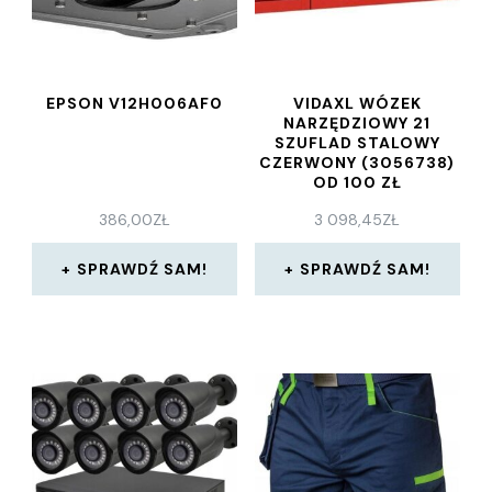
EPSON V12H006AF0
VIDAXL WÓZEK
NARZĘDZIOWY 21
SZUFLAD STALOWY
CZERWONY (3056738)
OD 100 ZŁ
386,00
ZŁ
3 098,45
ZŁ
SPRAWDŹ SAM!
SPRAWDŹ SAM!