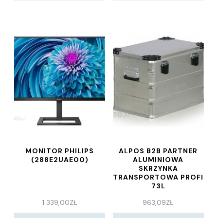
MONITOR PHILIPS
ALPOS B2B PARTNER
(288E2UAE00)
ALUMINIOWA
SKRZYNKA
TRANSPORTOWA PROFI
73L
1 339,00
ZŁ
963,09
ZŁ