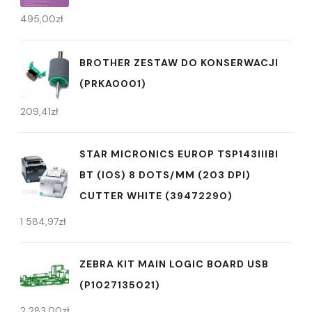
495,00
zł
BROTHER ZESTAW DO KONSERWACJI
(PRKA0001)
209,41
zł
STAR MICRONICS EUROP TSP143IIIBI
BT (IOS) 8 DOTS/MM (203 DPI)
CUTTER WHITE (39472290)
1 584,97
zł
ZEBRA KIT MAIN LOGIC BOARD USB
(P1027135021)
2 283,00
zł