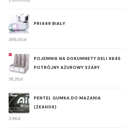
2 699,00
zł
PR1449 BIAŁY
399,00
zł
POJEMNIK NA DOKUMNETY DELI 9845
POTRÓJNY AŻUROWY SZARY
38,28
zł
PENTEL GUMKA DO MAZANIA
(ZEAH06)
3,96
zł