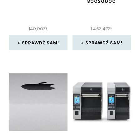
80020000
149,00
ZŁ
1 463,47
ZŁ
SPRAWDŹ SAM!
SPRAWDŹ SAM!