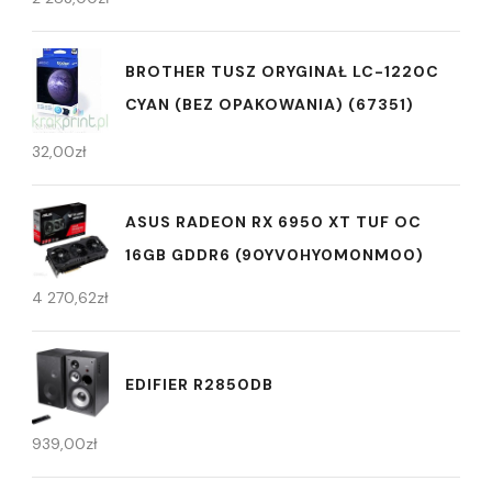
BROTHER TUSZ ORYGINAŁ LC-1220C
CYAN (BEZ OPAKOWANIA) (67351)
32,00
zł
ASUS RADEON RX 6950 XT TUF OC
16GB GDDR6 (90YV0HY0M0NM00)
4 270,62
zł
EDIFIER R2850DB
939,00
zł