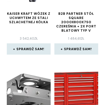
KAISER KRAFT WÓZEK Z
B2B PARTNER STÓŁ
UCHWYTEM ZE STALI
SQUARE
SZLACHETNEJ KÓŁKA
2000X800X750
CZEREŚNIA + 2X PORT
BLATOWY TYP V
3 542,40
ZŁ
1 484,61
ZŁ
SPRAWDŹ SAM!
SPRAWDŹ SAM!