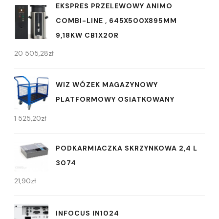
EKSPRES PRZELEWOWY ANIMO
COMBI-LINE , 645X500X895MM
9,18KW CB1X20R
20 505,28
zł
WIZ WÓZEK MAGAZYNOWY
PLATFORMOWY OSIATKOWANY
1 525,20
zł
PODKARMIACZKA SKRZYNKOWA 2,4 L
3074
21,90
zł
INFOCUS IN1024