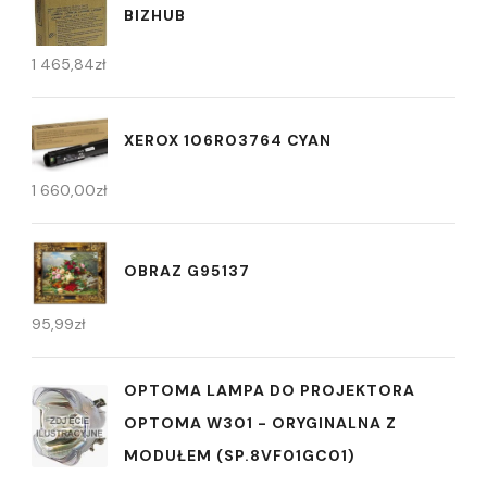
BIZHUB
1 465,84
zł
XEROX 106R03764 CYAN
1 660,00
zł
OBRAZ G95137
95,99
zł
OPTOMA LAMPA DO PROJEKTORA
OPTOMA W301 - ORYGINALNA Z
MODUŁEM (SP.8VF01GC01)