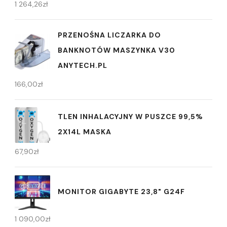
1 264,26
zł
PRZENOŚNA LICZARKA DO
BANKNOTÓW MASZYNKA V30
ANYTECH.PL
166,00
zł
TLEN INHALACYJNY W PUSZCE 99,5%
2X14L MASKA
67,90
zł
MONITOR GIGABYTE 23,8" G24F
1 090,00
zł