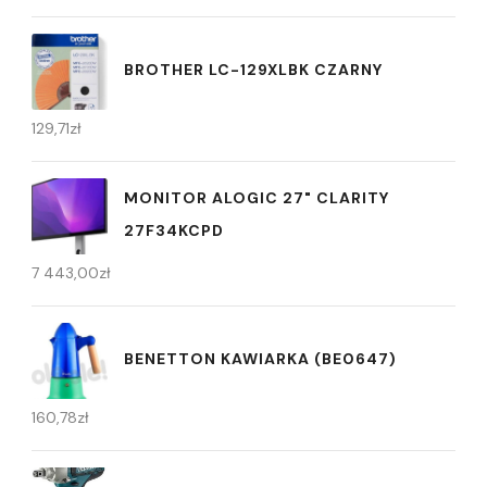
BROTHER LC-129XLBK CZARNY
129,71
zł
MONITOR ALOGIC 27" CLARITY
27F34KCPD
7 443,00
zł
BENETTON KAWIARKA (BE0647)
160,78
zł