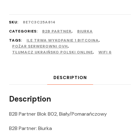
SKU:
8E7C3C25A814
CATEGORIES:
B2B PARTNER
,
BIURKA
TAGS:
ILE TRWA WYKOPANIE 1 BITCOINA
,
POŻAR SERWEROWNI OVH
,
TŁUMACZ UKRAIŃSKO POLSKI ONLINE
,
WIFI 6
DESCRIPTION
Description
B2B Partner Blok B02, Biały/Pomarańczowy
B2B Partner: Biurka