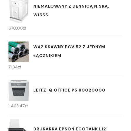
NIEMALOWANY Z DENNICĄ NISKĄ.
W1555
670,00
zł
WĄŻ SSAWNY PCV 52 Z JEDNYM
ŁĄCZNIKIEM
71,34
zł
LEITZ IQ OFFICE P5 80020000
1 463,47
zł
DRUKARKA EPSON ECOTANK L121