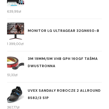
639,99
zł
MONITOR LG ULTRAGEAR 32GN650-B
1 399,00
zł
3M 19MM/5M VHB GPH 160GF TAŚMA
DWUSTRONNA
51,33
zł
UVEX SANDAŁY ROBOCZE 2 ALLROUND
8582/3 S1P
367,77
zł