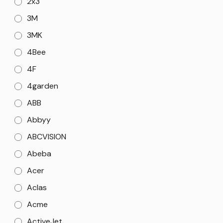
2x3
3M
3MK
4Bee
4F
4garden
ABB
Abbyy
ABCVISION
Abeba
Acer
Aclas
Acme
ActiveJet