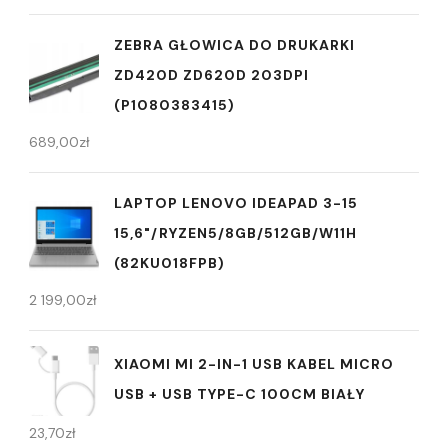
ZEBRA GŁOWICA DO DRUKARKI
ZD420D ZD620D 203DPI
(P1080383415)
689,00
zł
LAPTOP LENOVO IDEAPAD 3-15
15,6"/RYZEN5/8GB/512GB/W11H
(82KU018FPB)
2 199,00
zł
XIAOMI MI 2-IN-1 USB KABEL MICRO
USB + USB TYPE-C 100CM BIAŁY
23,70
zł