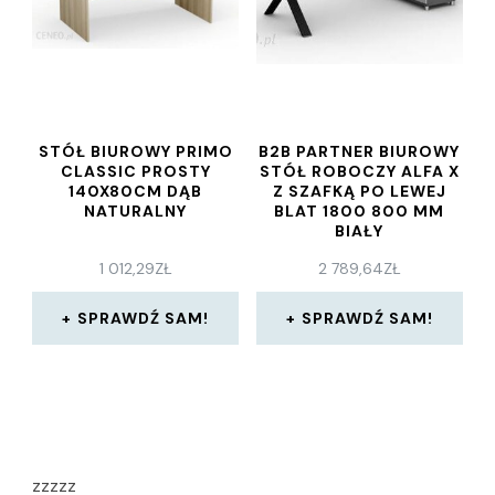
STÓŁ BIUROWY PRIMO
B2B PARTNER BIUROWY
CLASSIC PROSTY
STÓŁ ROBOCZY ALFA X
140X80CM DĄB
Z SZAFKĄ PO LEWEJ
NATURALNY
BLAT 1800 800 MM
BIAŁY
1 012,29
ZŁ
2 789,64
ZŁ
SPRAWDŹ SAM!
SPRAWDŹ SAM!
zzzzz