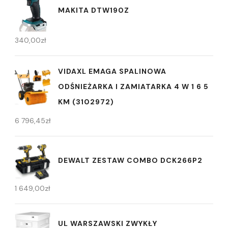
MAKITA DTW190Z
340,00
zł
VIDAXL EMAGA SPALINOWA
ODŚNIEŻARKA I ZAMIATARKA 4 W 1 6 5
KM (3102972)
6 796,45
zł
DEWALT ZESTAW COMBO DCK266P2
1 649,00
zł
UL WARSZAWSKI ZWYKŁY