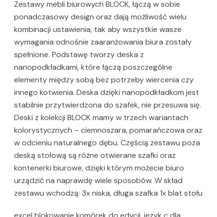
Zestawy mebli biurowych BLOCK, łączą w sobie
ponadczasowy design oraz dają możliwość wielu
kombinacji ustawienia, tak aby wszystkie wasze
wymagania odnośnie zaaranżowania biura zostały
spełnione. Podstawę tworzy deska z
nanopodkładkami, które łączą poszczególne
elementy między sobą bez potrzeby wiercenia czy
innego kotwienia. Deska dzięki nanopodkładkom jest
stabilnie przytwierdzona do szafek, nie przesuwa się.
Deski z kolekcji BLOCK mamy w trzech wariantach
kolorystycznych – ciemnoszara, pomarańczowa oraz
w odcieniu naturalnego dębu. Częścią zestawu poza
deską stołową są różne otwierane szafki oraz
kontenerki biurowe, dzięki którym możecie biuro
urządzić na naprawdę wiele sposobów. W skład
zestawu wchodzą: 3x niska, długa szafka 1x blat stołu
excel blokowanie komórek do edycji, język c dla