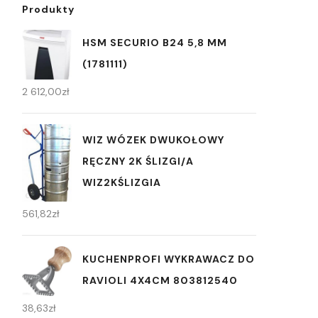
Produkty
HSM SECURIO B24 5,8 MM
(1781111)
2 612,00
zł
WIZ WÓZEK DWUKOŁOWY
RĘCZNY 2K ŚLIZGI/A
WIZ2KŚLIZGIA
561,82
zł
KUCHENPROFI WYKRAWACZ DO
RAVIOLI 4X4CM 803812540
38,63
zł