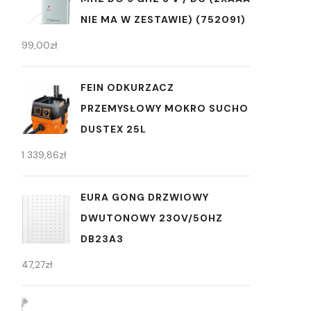
NIE MA W ZESTAWIE) (752091)
99,00
zł
FEIN ODKURZACZ
PRZEMYSŁOWY MOKRO SUCHO
DUSTEX 25L
1 339,86
zł
EURA GONG DRZWIOWY
DWUTONOWY 230V/50HZ
DB23A3
47,27
zł