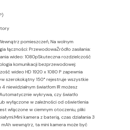
P)
atory
 Wewnątrz pomieszczeń, Na wolnym
a łączności: PrzewodowaŹródło zasilania:
wania wideo: 1080pSkuteczna rozdzielczość
nologia komunikacji bezprzewodowej:
czość wideo HD 1920 x 1080 P zapewnia
yw szerokokątny 150° rejestruje wszystkie
 4 niewidzialnym światłom IR możesz
 Automatycznie wykrywa, czy światło
b wyłączone w zależności od oświetlenia
jest włączone w ciemnym otoczeniu, pliki
ałymi.Mini kamera z baterią, czas działania 3
20 mAh wewnątrz, ta mini kamera może być