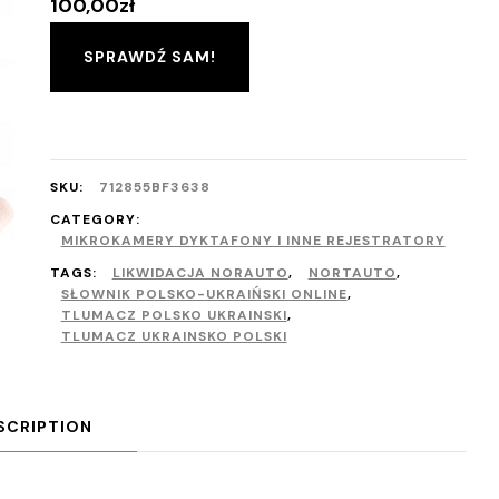
100,00
zł
SPRAWDŹ SAM!
SKU:
712855BF3638
CATEGORY:
MIKROKAMERY DYKTAFONY I INNE REJESTRATORY
TAGS:
LIKWIDACJA NORAUTO
,
NORTAUTO
,
SŁOWNIK POLSKO-UKRAIŃSKI ONLINE
,
TLUMACZ POLSKO UKRAINSKI
,
TLUMACZ UKRAINSKO POLSKI
SCRIPTION