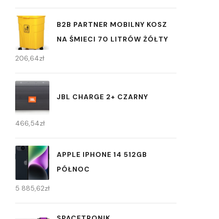
B2B PARTNER MOBILNY KOSZ
NA ŚMIECI 70 LITRÓW ŻÓŁTY
206,64
zł
JBL CHARGE 2+ CZARNY
466,54
zł
APPLE IPHONE 14 512GB
PÓŁNOC
5 885,62
zł
SPACETRONIK