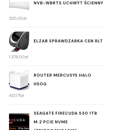
NVB-WBRTS UCHWYT ŚCIENNY
320,00
zł
ELZAB SPRAWDZARKA CEN RLT
1 379,00
zł
ROUTER MERCUSYS HALO
H50G
407,71
zł
SEAGATE FIRECUDA 530 1TB
M.2 PCIE NVME