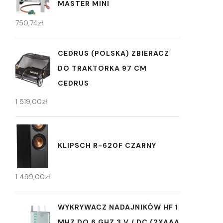
MASTER MINI
750,74
zł
CEDRUS (POLSKA) ZBIERACZ
DO TRAKTORKA 97 CM
CEDRUS
1 519,00
zł
KLIPSCH R-620F CZARNY
1 499,00
zł
WYKRYWACZ NADAJNIKÓW HF 1
MHZ DO 6 GHZ 3 V / DC (2XAAA