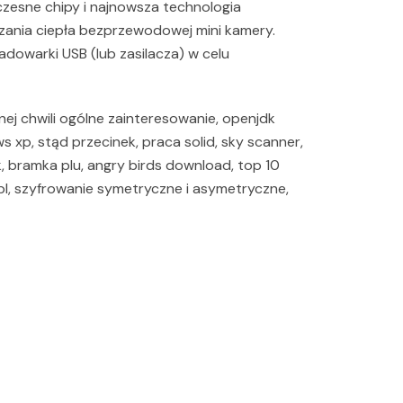
zesne chipy i najnowsza technologia
szania ciepła bezprzewodowej mini kamery.
dowarki USB (lub zasilacza) w celu
nej chwili ogólne zainteresowanie, openjdk
xp, stąd przecinek, praca solid, sky scanner,
, bramka plu, angry birds download, top 10
a pl, szyfrowanie symetryczne i asymetryczne,