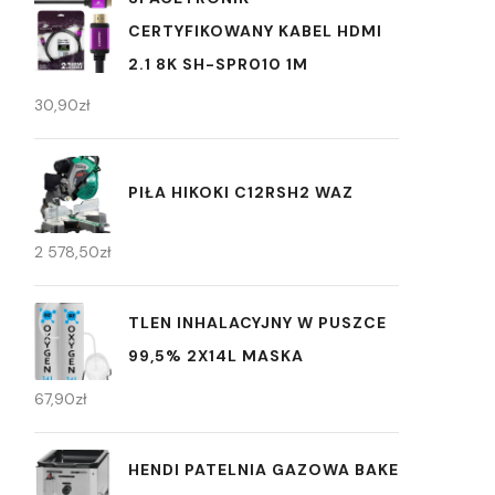
CERTYFIKOWANY KABEL HDMI
2.1 8K SH-SPR010 1M
30,90
zł
PIŁA HIKOKI C12RSH2 WAZ
2 578,50
zł
TLEN INHALACYJNY W PUSZCE
99,5% 2X14L MASKA
67,90
zł
HENDI PATELNIA GAZOWA BAKE