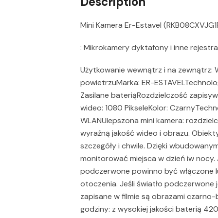
Description
Mini Kamera Er-Estavel (RKB08CXVJG1
: Mikrokamery dyktafony i inne rejestr
Użytkowanie wewnątrz i na zewnątrz:
powietrzuMarka: ER-ESTAVELTechnologi
Zasilane bateriąRozdzielczość zapisy
wideo: 1080 PikseleKolor: CzarnyTech
WLANUlepszona mini kamera: rozdziel
wyraźną jakość wideo i obrazu. Obiekt
szczegóły i chwile. Dzięki wbudowanym
monitorować miejsca w dzień iw nocy.
podczerwone powinno być włączone lu
otoczenia. Jeśli światło podczerwone 
zapisane w filmie są obrazami czarno-bi
godziny: z wysokiej jakości baterią 4