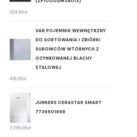
(ZP1000GM3A013)
524,88
zł
VAR POJEMNIK WEWNĘTRZNY
DO SORTOWANIA I ZBIÓRKI
SUROWCÓW WTÓRNYCH Z
OCYNKOWANEJ BLACHY
STALOWEJ
418,20
zł
JUNKERS CERASTAR SMART
7736901698
3 298,99
zł