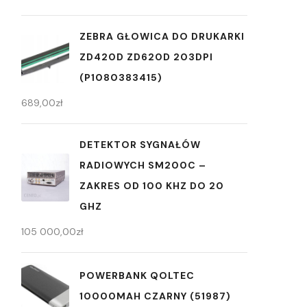
ZEBRA GŁOWICA DO DRUKARKI
ZD420D ZD620D 203DPI
(P1080383415)
689,00
zł
DETEKTOR SYGNAŁÓW
RADIOWYCH SM200C –
ZAKRES OD 100 KHZ DO 20
GHZ
105 000,00
zł
POWERBANK QOLTEC
10000MAH CZARNY (51987)