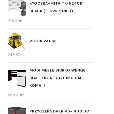
KYOCERA-MITA TK-5240K
BLACK (1T02R70NL0)
275,00
zł
VIGOR VAU65
249,67
zł
MODI MEBLE BIURKO WENGE
BIAŁE FRONTY 120X60 CM
KOMA II
550,00
zł
PRZYCZEPA DAKR VD- 400 DO