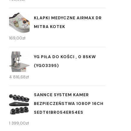
KLAPKI MEDYCZNE AIRMAX DR
MITRA KOTEK
169,00
zł
YG PIŁA DO KOŚCI , 0 85KW
(YG03395)
4 816,68
zł
SANNCE SYSTEM KAMER
BEZPIECZEŃSTWA 1080P 16CH
SEDT61BR054ER54ES
1 399,00
zł