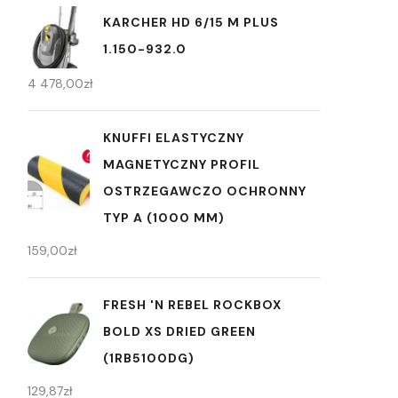
KARCHER HD 6/15 M PLUS
1.150-932.0
4 478,00
zł
KNUFFI ELASTYCZNY
MAGNETYCZNY PROFIL
OSTRZEGAWCZO OCHRONNY
TYP A (1000 MM)
159,00
zł
FRESH 'N REBEL ROCKBOX
BOLD XS DRIED GREEN
(1RB5100DG)
129,87
zł