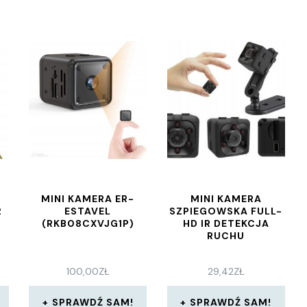
N
MINI KAMERA ER-
MINI KAMERA
2
ESTAVEL
SZPIEGOWSKA FULL-
(RKB08CXVJG1P)
HD IR DETEKCJA
RUCHU
100,00
ZŁ
29,42
ZŁ
SPRAWDŹ SAM!
SPRAWDŹ SAM!