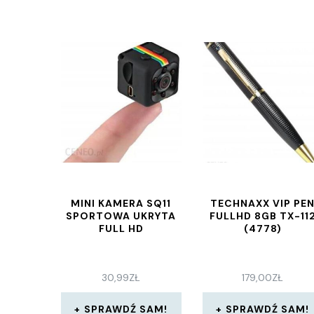
MINI KAMERA SQ11
TECHNAXX VIP PE
SPORTOWA UKRYTA
FULLHD 8GB TX-11
FULL HD
(4778)
30,99
ZŁ
179,00
ZŁ
SPRAWDŹ SAM!
SPRAWDŹ SAM!