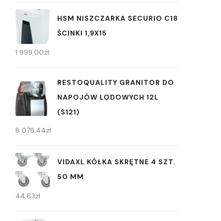
HSM NISZCZARKA SECURIO C18
ŚCINKI 1,9X15
1 999,00
zł
RESTOQUALITY GRANITOR DO
NAPOJÓW LODOWYCH 12L
(S121)
8 078,44
zł
VIDAXL KÓŁKA SKRĘTNE 4 SZT.
50 MM
44,63
zł