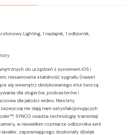
onowy Lighting, 1 nadajnik, 1 odbiornik,
atory
wnętrznych do urządzeń z systemem iOS i
iem, niesamowita stabilność sygnału (nawet
dujące się wewnątrz dedykowanego etui tworzą
ywania dla vlogerów, podcasterów i
czowa dla jakości wideo. Niestety
azwyczaj nie dają nam satysfakcjonujących
oder™, SYNCO osadza technologię transmisji
mery, w niewielkim rozmiarze odbiornika serii
avalier, zapewniającego doskonały dźwięk