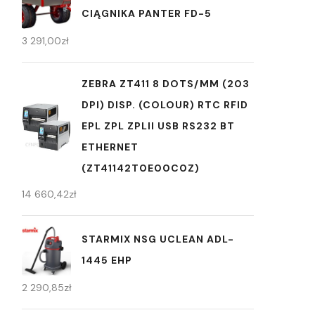
CIĄGNIKA PANTER FD-5
3 291,00
zł
ZEBRA ZT411 8 DOTS/MM (203
DPI) DISP. (COLOUR) RTC RFID
EPL ZPL ZPLII USB RS232 BT
ETHERNET
(ZT41142T0E00C0Z)
14 660,42
zł
STARMIX NSG UCLEAN ADL-
1445 EHP
2 290,85
zł