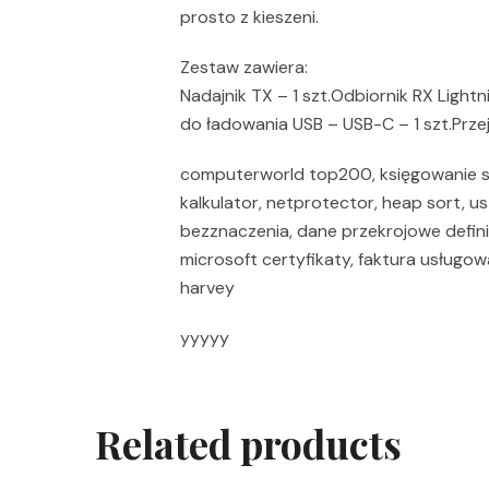
prosto z kieszeni.
Zestaw zawiera:
Nadajnik TX – 1 szt.Odbiornik RX Lightni
do ładowania USB – USB-C – 1 szt.Prze
computerworld top200, księgowanie sp
kalkulator, netprotector, heap sort, 
bezznaczenia, dane przekrojowe defin
microsoft certyfikaty, faktura usługow
harvey
yyyyy
Related products