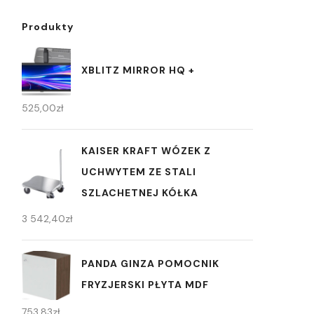
Produkty
XBLITZ MIRROR HQ +
525,00
zł
KAISER KRAFT WÓZEK Z
UCHWYTEM ZE STALI
SZLACHETNEJ KÓŁKA
3 542,40
zł
PANDA GINZA POMOCNIK
FRYZJERSKI PŁYTA MDF
753,83
zł