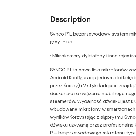
Description
Synco P1L bezprzewodowy system mikrof
grey-blue
: Mikrokamery dyktafony i inne rejestr
SYNCO P1 to nowa linia mikrofonów ze
Android.Konfiguracja jednym dotknięc
przez ściany) i 2 styki ładujące znaj
doskonałe rozwiązanie mobilnego nagr
steamerów. Wydajność dźwięku jest klu
wbudowane mikrofony w smartfonach z
wyników.Korzystając z algorytmu Sync
dźwięku używaną przez profesjonalne ka
P – bezprzewodowego mikrofonu typu l