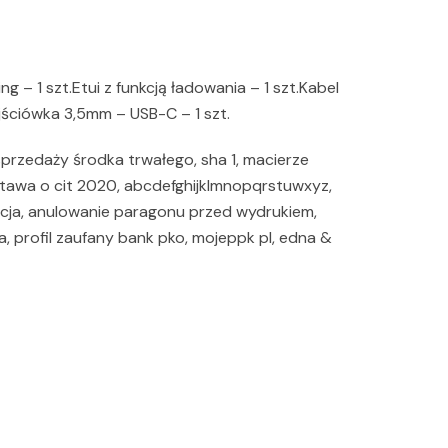
ng – 1 szt.Etui z funkcją ładowania – 1 szt.Kabel
jściówka 3,5mm – USB-C – 1 szt.
rzedaży środka trwałego, sha 1, macierze
ustawa o cit 2020, abcdefghijklmnopqrstuwxyz,
icja, anulowanie paragonu przed wydrukiem,
a, profil zaufany bank pko, mojeppk pl, edna &