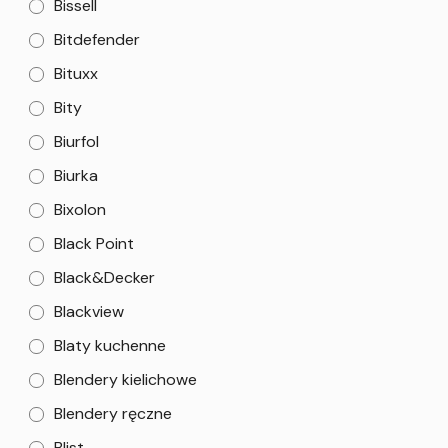
Bissell
Bitdefender
Bituxx
Bity
Biurfol
Biurka
Bixolon
Black Point
Black&Decker
Blackview
Blaty kuchenne
Blendery kielichowe
Blendery ręczne
Blist