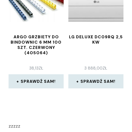
ARGO GRZBIETY DO
LG DELUXE DC09RQ 2,5
BINDOWNIC 6 MM 100
KW
SZT. CZERWONY
(405064)
38,13
ZŁ
3 888,00
ZŁ
SPRAWDŹ SAM!
SPRAWDŹ SAM!
zzzzz