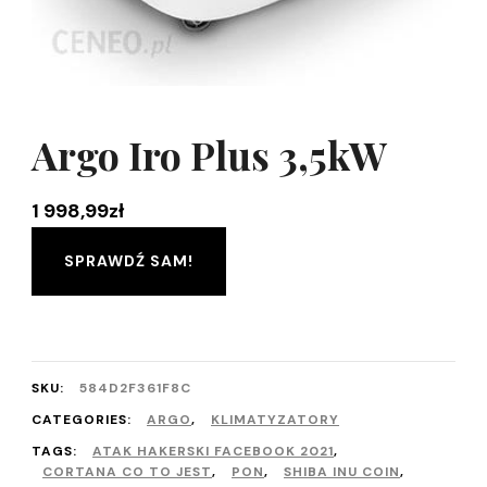
Argo Iro Plus 3,5kW
1 998,99
zł
SPRAWDŹ SAM!
SKU:
584D2F361F8C
CATEGORIES:
ARGO
,
KLIMATYZATORY
TAGS:
ATAK HAKERSKI FACEBOOK 2021
,
CORTANA CO TO JEST
,
PON
,
SHIBA INU COIN
,