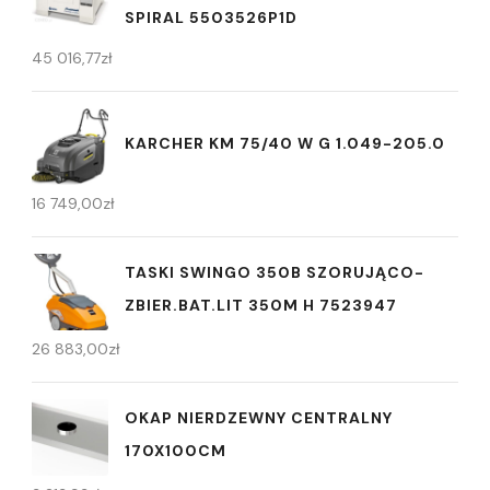
SPIRAL 5503526P1D
45 016,77
zł
KARCHER KM 75/40 W G 1.049-205.0
16 749,00
zł
TASKI SWINGO 350B SZORUJĄCO-
ZBIER.BAT.LIT 350M H 7523947
26 883,00
zł
OKAP NIERDZEWNY CENTRALNY
170X100CM