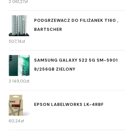
2 061,27
zł
PODGRZEWACZ DO FILIŻANEK T160 ,
BARTSCHER
507,74
zł
SAMSUNG GALAXY S22 5G SM-S901
8/256GB ZIELONY
3 149,00
zł
EPSON LABELWORKS LK-4RBF
60,24
zł