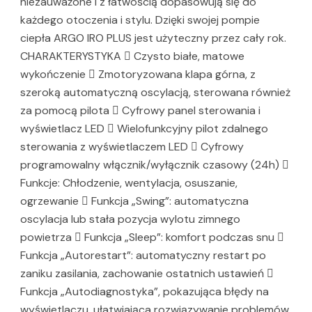
niezauważone i z łatwością dopasowują się do
każdego otoczenia i stylu. Dzięki swojej pompie
ciepła ARGO IRO PLUS jest użyteczny przez cały rok.
CHARAKTERYSTYKA  Czysto białe, matowe
wykończenie  Zmotoryzowana klapa górna, z
szeroką automatyczną oscylacją, sterowana również
za pomocą pilota  Cyfrowy panel sterowania i
wyświetlacz LED  Wielofunkcyjny pilot zdalnego
sterowania z wyświetlaczem LED  Cyfrowy
programowalny włącznik/wyłącznik czasowy (24h) 
Funkcje: Chłodzenie, wentylacja, osuszanie,
ogrzewanie  Funkcja „Swing”: automatyczna
oscylacja lub stała pozycja wylotu zimnego
powietrza  Funkcja „Sleep”: komfort podczas snu 
Funkcja „Autorestart”: automatyczny restart po
zaniku zasilania, zachowanie ostatnich ustawień 
Funkcja „Autodiagnostyka”, pokazująca błędy na
wyświetlaczu, ułatwiająca rozwiązywanie problemów