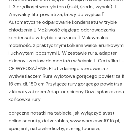
 3 prędkości wentylatora (niski, średni, wysoki) 
Zmywalny filtr powietrza, łatwy do wyjęcia 
Automatyczne odparowanie kondensatu w trybie
chłodzenia  Możliwość ciągłego odprowadzania
kondensatu w trybie osuszania  Maksymalna
mobilność, z praktycznymi kółkami wielokierunkowymi
i uchwytami bocznymi  W zestawie rura, adapter
okienny i zestaw do montażu w ścianie  Certyfikat –
CE WYPOSAŻENIE: Pilot zdalnego sterowania z
wyświetlaczem Rura wylotowa gorącego powietrza fi
15 cm, dł. 150 cm Przyłącze rury gorącego powietrza
z klimatyzatorem Adaptor ścienny Duża spłaszczona
końcówka rury
odręczne notatki na tablecie, jak wyłączyć avast
online security, deliverables, www warszawa19115 pl,
epacjent, naturalne liczby, szereg fouriera,