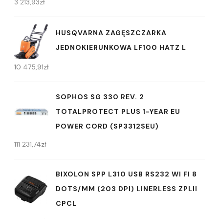
3 213,93
zł
HUSQVARNA ZAGĘSZCZARKA
JEDNOKIERUNKOWA LF100 HATZ L
10 475,91
zł
SOPHOS SG 330 REV. 2
TOTALPROTECT PLUS 1-YEAR EU
POWER CORD (SP3312SEU)
111 231,74
zł
BIXOLON SPP L310 USB RS232 WI FI 8
DOTS/MM (203 DPI) LINERLESS ZPLII
CPCL