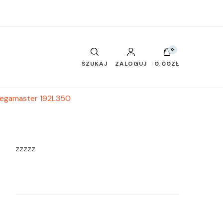
0
SZUKAJ
ZALOGUJ
0,00ZŁ
 Legamaster 192L350
zzzzz