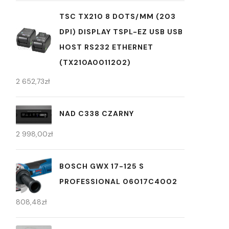
TSC TX210 8 DOTS/MM (203
DPI) DISPLAY TSPL-EZ USB USB
HOST RS232 ETHERNET
(TX210A0011202)
2 652,73
zł
NAD C338 CZARNY
2 998,00
zł
BOSCH GWX 17-125 S
PROFESSIONAL 06017C4002
808,48
zł