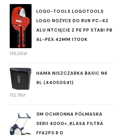
LOGO-TOOLS LOGOTOOLS
LOGO NOŻYCE DO RUR PC-42
ALU NTCIĘCIE Z PE PP STABI PB
AL-PEX 42MM 1700K
135,00
zł
HAMA NISZCZARKA BASIC N6
8L (44050541)
132,79
zł
3M OCHRONNA PÓŁMASKA
SERII 4000+ ,KLASA FILTRA
FFA2P3 R D