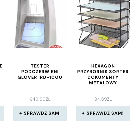
E
TESTER
HEXAGON
PODCZERWIENI
PRZYBORNIK SORTER
GLOVER IRD-1000
DOKUMENTY
METALOWY
649,00
ZŁ
84,89
ZŁ
SPRAWDŹ SAM!
SPRAWDŹ SAM!