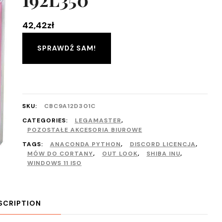
42,42
zł
SPRAWDŹ SAM!
SKU:
CBC9A12D301C
CATEGORIES:
LEGAMASTER
,
POZOSTAŁE AKCESORIA BIUROWE
TAGS:
ANACONDA PYTHON
,
DISCORD LICENCJA
,
MÓW DO CORTANY
,
OUT LOOK
,
SHIBA INU
,
WINDOWS 11 ISO
SCRIPTION