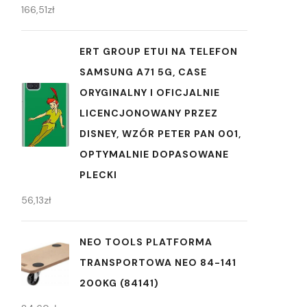
166,51
zł
ERT GROUP ETUI NA TELEFON
SAMSUNG A71 5G, CASE
ORYGINALNY I OFICJALNIE
LICENCJONOWANY PRZEZ
DISNEY, WZÓR PETER PAN 001,
OPTYMALNIE DOPASOWANE
PLECKI
56,13
zł
NEO TOOLS PLATFORMA
TRANSPORTOWA NEO 84-141
200KG (84141)