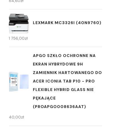
84,60
zł
LEXMARK MC3326I (40N9760)
1 756,00
zł
APGO SZKŁO OCHRONNE NA
EKRAN HYBRYDOWE 9H
ZAMIENNIK HARTOWANEGO DO
ACER ICONIA TAB P10 - PRO
FLEXIBLE HYBRID GLASS NIE
PĘKAJĄCE
(PROAPGO008636AAT)
40,00
zł