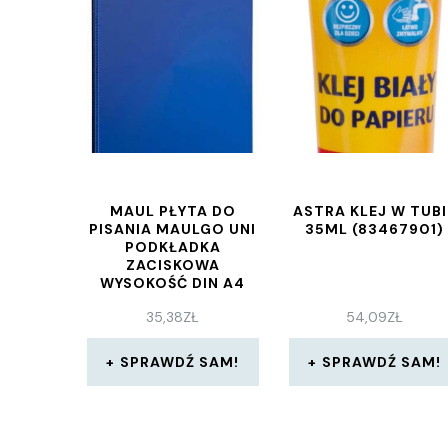
MAUL PŁYTA DO
ASTRA KLEJ W TUBI
PISANIA MAULGO UNI
35ML (83467901)
PODKŁADKA
ZACISKOWA
WYSOKOŚĆ DIN A4
OGRANICZNIK
35,38
ZŁ
54,09
ZŁ
PAPIERU TWORZYWO
SZTUCZNE
SZEROKOŚĆ ZACISKU
SPRAWDŹ SAM!
SPRAWDŹ SAM!
8 MM NIEBIESKA