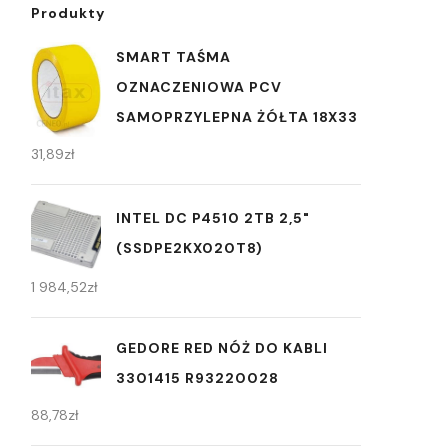
Produkty
SMART TAŚMA
OZNACZENIOWA PCV
SAMOPRZYLEPNA ŻÓŁTA 18X33
31,89
zł
INTEL DC P4510 2TB 2,5"
(SSDPE2KX020T8)
1 984,52
zł
GEDORE RED NÓŻ DO KABLI
3301415 R93220028
88,78
zł