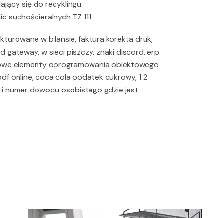
ający się do recyklingu
c suchościeralnych TZ 111
akturowane w bilansie, faktura korekta druk,
ud gateway, w sieci piszczy, znaki discord, erp
ektowe elementy oprogramowania obiektowego
pdf online, coca cola podatek cukrowy, 1 2
a i numer dowodu osobistego gdzie jest