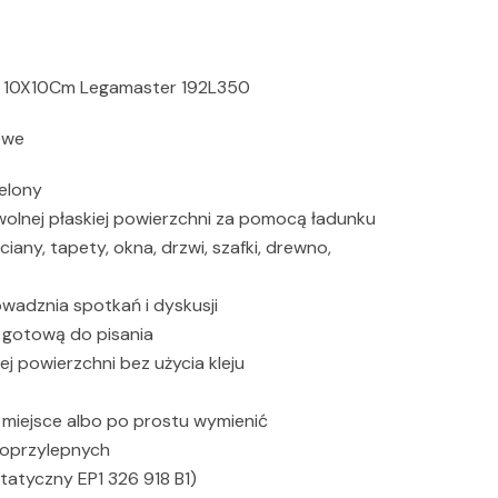
k 10X10Cm Legamaster 192L350
owe
elony
olnej płaskiej powierzchni za pomocą ładunku
ciany, tapety, okna, drzwi, szafki, drewno,
owadznia spotkań i dyskusji
 gotową do pisania
ej powierzchni bez użycia kleju
miejsce albo po prostu wymienić
moprzylepnych
atyczny EP1 326 918 B1)