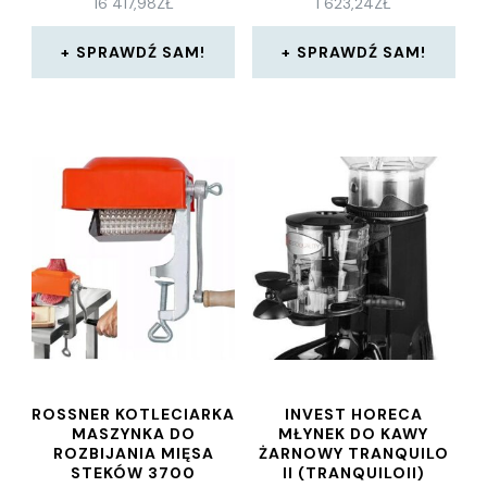
16 417,98
ZŁ
1 623,24
ZŁ
SPRAWDŹ SAM!
SPRAWDŹ SAM!
ROSSNER KOTLECIARKA
INVEST HORECA
MASZYNKA DO
MŁYNEK DO KAWY
ROZBIJANIA MIĘSA
ŻARNOWY TRANQUILO
STEKÓW 3700
II (TRANQUILOII)