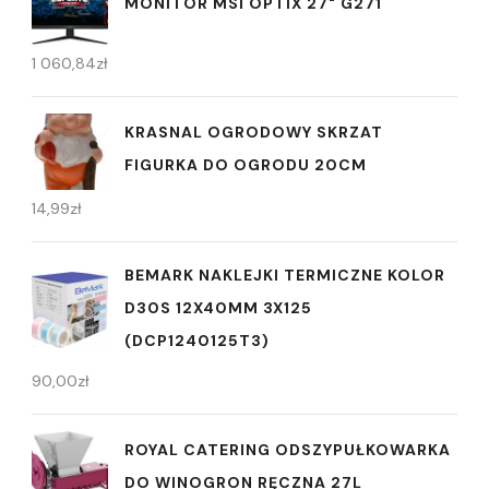
MONITOR MSI OPTIX 27" G271
1 060,84
zł
KRASNAL OGRODOWY SKRZAT
FIGURKA DO OGRODU 20CM
14,99
zł
BEMARK NAKLEJKI TERMICZNE KOLOR
D30S 12X40MM 3X125
(DCP1240125T3)
90,00
zł
ROYAL CATERING ODSZYPUŁKOWARKA
DO WINOGRON RĘCZNA 27L