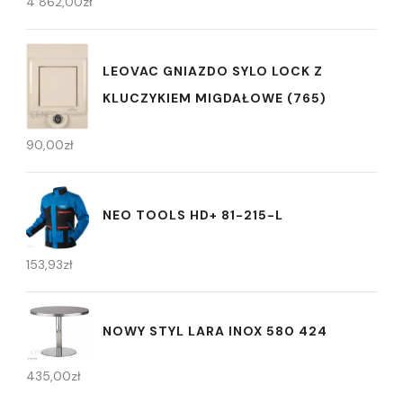
4 862,00
zł
LEOVAC GNIAZDO SYLO LOCK Z
KLUCZYKIEM MIGDAŁOWE (765)
90,00
zł
NEO TOOLS HD+ 81-215-L
153,93
zł
NOWY STYL LARA INOX 580 424
435,00
zł