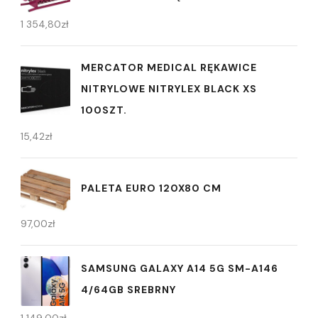
1 354,80
zł
MERCATOR MEDICAL RĘKAWICE
NITRYLOWE NITRYLEX BLACK XS
100SZT.
15,42
zł
PALETA EURO 120X80 CM
97,00
zł
SAMSUNG GALAXY A14 5G SM-A146
4/64GB SREBRNY
1 149,00
zł