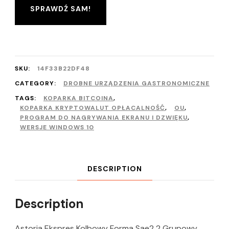
SPRAWDŹ SAM!
SKU:
14F33B22DF48
CATEGORY:
DROBNE URZĄDZENIA GASTRONOMICZNE
TAGS:
KOPARKA BITCOINA
,
KOPARKA KRYPTOWALUT OPŁACALNOŚĆ
,
OU
,
PROGRAM DO NAGRYWANIA EKRANU I DZWIĘKU
,
WERSJE WINDOWS 10
DESCRIPTION
Description
Astoria Ekspres Kolbowy Forma Sae2 2 Grupowy