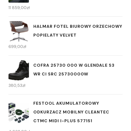
11 859,00
zł
HALMAR FOTEL BIUROWY ORZECHOWY
POPIELATY VELVET
699,00
zł
COFRA 25730 000 W GLENDALE S3
WR CI SRC 25730000W
380,53
zł
FESTOOL AKUMULATOROWY
ODKURZACZ MOBILNY CLEANTEC
CTMC MIDI I-PLUS 577151