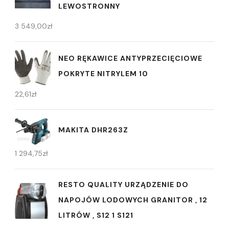
LEWOSTRONNY
3 549,00
zł
NEO RĘKAWICE ANTYPRZECIĘCIOWE
POKRYTE NITRYLEM 10
22,61
zł
MAKITA DHR263Z
1 294,75
zł
RESTO QUALITY URZĄDZENIE DO
NAPOJÓW LODOWYCH GRANITOR , 12
LITRÓW , S12 1 S121