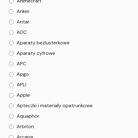
Animecraft
Anker
Antar
AOC
Aparaty bezlusterkowe
Aparaty cyfrowe
APC
Apgo
APLI
Apple
Apteczki i materiały opatrunkowe
Aquaphor
Arbiton
Arcana