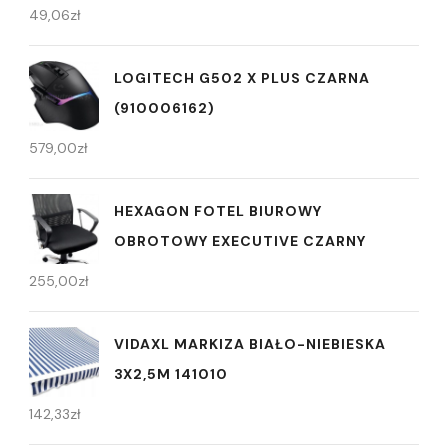
49,06
zł
LOGITECH G502 X PLUS CZARNA
(910006162)
579,00
zł
HEXAGON FOTEL BIUROWY
OBROTOWY EXECUTIVE CZARNY
255,00
zł
VIDAXL MARKIZA BIAŁO-NIEBIESKA
3X2,5M 141010
142,33
zł