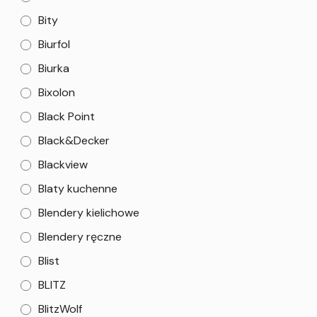
Bity
Biurfol
Biurka
Bixolon
Black Point
Black&Decker
Blackview
Blaty kuchenne
Blendery kielichowe
Blendery ręczne
Blist
BLITZ
BlitzWolf