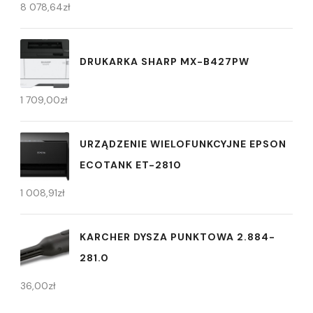
8 078,64
zł
DRUKARKA SHARP MX-B427PW
1 709,00
zł
URZĄDZENIE WIELOFUNKCYJNE EPSON
ECOTANK ET-2810
1 008,91
zł
KARCHER DYSZA PUNKTOWA 2.884-
281.0
36,00
zł