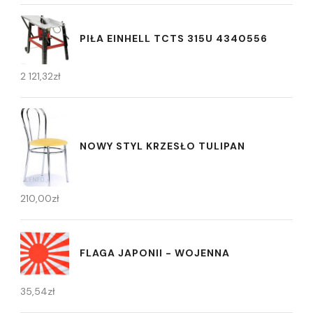
PIŁA EINHELL TCTS 315U 4340556
2 121,32
zł
NOWY STYL KRZESŁO TULIPAN
210,00
zł
FLAGA JAPONII - WOJENNA
35,54
zł