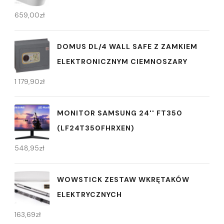
659,00
zł
DOMUS DL/4 WALL SAFE Z ZAMKIEM
ELEKTRONICZNYM CIEMNOSZARY
1 179,90
zł
MONITOR SAMSUNG 24'' FT350
(LF24T350FHRXEN)
548,95
zł
WOWSTICK ZESTAW WKRĘTAKÓW
ELEKTRYCZNYCH
163,69
zł