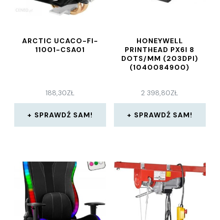
ARCTIC UCACO-FI-
HONEYWELL
11001-CSA01
PRINTHEAD PX6I 8
DOTS/MM (203DPI)
(1040084900)
188,30
ZŁ
2 398,80
ZŁ
SPRAWDŹ SAM!
SPRAWDŹ SAM!