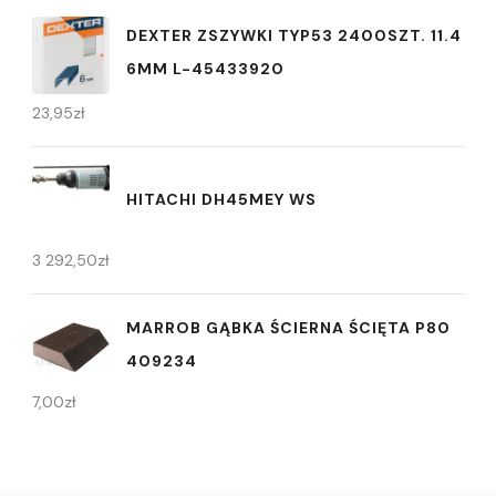
DEXTER ZSZYWKI TYP53 2400SZT. 11.4
6MM L-45433920
23,95
zł
HITACHI DH45MEY WS
3 292,50
zł
MARROB GĄBKA ŚCIERNA ŚCIĘTA P80
409234
7,00
zł