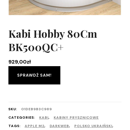
Kabi Hobby 80Cm
BK500QC+
929,00
zł
SPRAWDŹ SAM!
SKU:
01DEB9B3C989
CATEGORIES:
KABI
,
KABINY PRYSZNICOWE
TAGS:
APPLE M2
,
DARKWEB
,
POLSKO UKRAIŃSKI
,