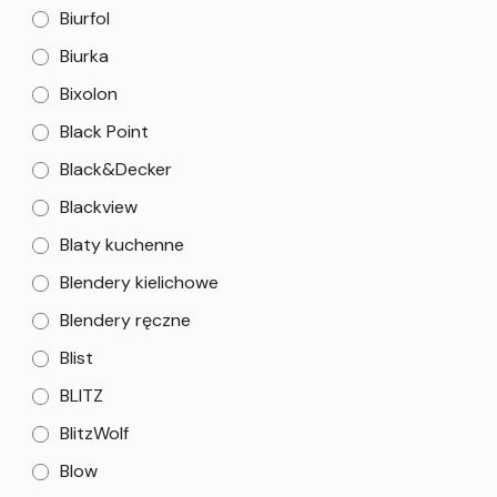
Biurfol
Biurka
Bixolon
Black Point
Black&Decker
Blackview
Blaty kuchenne
Blendery kielichowe
Blendery ręczne
Blist
BLITZ
BlitzWolf
Blow