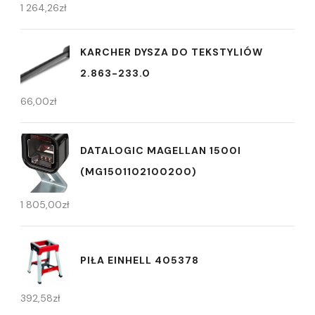
1 264,26
zł
KARCHER DYSZA DO TEKSTYLIÓW
2.863-233.0
66,00
zł
DATALOGIC MAGELLAN 1500I
(MG1501102100200)
1 805,00
zł
PIŁA EINHELL 405378
392,58
zł