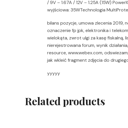
/ 9V – 1.67A / 12V – 1.25A (15W) Power
wyjściowa: 35WTechnologia MultiProt
bilans pozycje, umowa zlecenia 2019, n
oznaczenie fp jpk, elektronika i telekom
wielokąta, zwrot ulgi za kasę fiskalną, l
nierejestrowana forum, wynik działania
resource, www.webex.com, odswiezam, 
jak wkleić fragment zdjęcia do drugieg
yyyyy
Related products