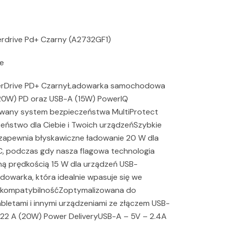
drive Pd+ Czarny (A2732GF1)
ne
rDrive PD+ CzarnyŁadowarka samochodowa
20W) PD oraz USB-A (15W) PowerIQ
wany system bezpieczeństwa MultiProtect
zeństwo dla Ciebie i Twoich urządzeńSzybkie
 zapewnia błyskawiczne ładowanie 20 W dla
C, podczas gdy nasza flagowa technologia
ną prędkością 15 W dla urządzeń USB-
owarka, która idealnie wpasuje się we
a kompatybilnośćZoptymalizowana do
bletami i innymi urządzeniami ze złączem USB-
.22 A (20W) Power DeliveryUSB-A – 5V – 2.4A