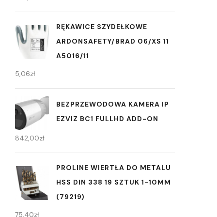
RĘKAWICE SZYDEŁKOWE
ARDONSAFETY/BRAD 06/XS 11
A5016/11
5,06
zł
BEZPRZEWODOWA KAMERA IP
EZVIZ BC1 FULLHD ADD-ON
842,00
zł
PROLINE WIERTŁA DO METALU
HSS DIN 338 19 SZTUK 1-10MM
(79219)
75,40
zł