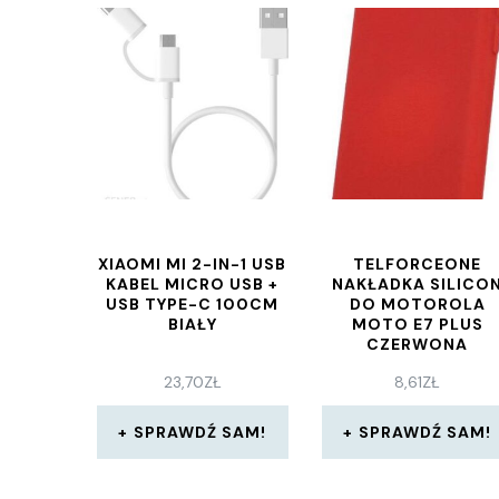
XIAOMI MI 2-IN-1 USB
TELFORCEONE
KABEL MICRO USB +
NAKŁADKA SILICO
USB TYPE-C 100CM
DO MOTOROLA
BIAŁY
MOTO E7 PLUS
CZERWONA
23,70
ZŁ
8,61
ZŁ
SPRAWDŹ SAM!
SPRAWDŹ SAM!