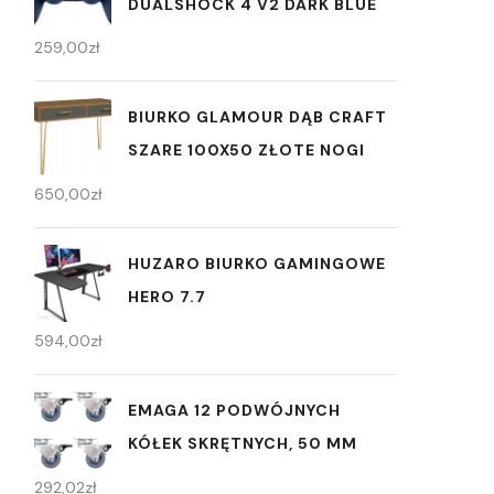
DUALSHOCK 4 V2 DARK BLUE
259,00
zł
BIURKO GLAMOUR DĄB CRAFT
SZARE 100X50 ZŁOTE NOGI
650,00
zł
HUZARO BIURKO GAMINGOWE
HERO 7.7
594,00
zł
EMAGA 12 PODWÓJNYCH
KÓŁEK SKRĘTNYCH, 50 MM
292,02
zł