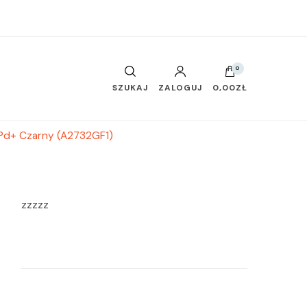
0
SZUKAJ
ZALOGUJ
0,00ZŁ
Pd+ Czarny (A2732GF1)
zzzzz