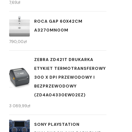
7,69
zł
ROCA GAP 60X42CM
A3270MN00M
790,00
zł
ZEBRA ZD421T DRUKARKA
ETYKIET TERMOTRANSFEROWY
300 X DPI PRZEWODOWY I
BEZPRZEWODOWY
(ZD4A04330EW02EZ)
3 089,99
zł
SONY PLAYSTATION