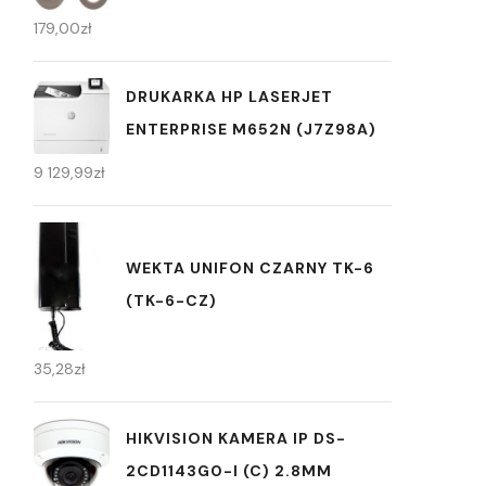
179,00
zł
DRUKARKA HP LASERJET
ENTERPRISE M652N (J7Z98A)
9 129,99
zł
WEKTA UNIFON CZARNY TK-6
(TK-6-CZ)
35,28
zł
HIKVISION KAMERA IP DS-
2CD1143G0-I (C) 2.8MM