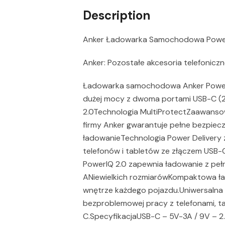
Description
Anker Ładowarka Samochodowa Power
Anker: Pozostałe akcesoria telefonicz
Ładowarka samochodowa Anker Powe
dużej mocy z dwoma portami USB-C (
2.0Technologia MultiProtectZaawanso
firmy Anker gwarantuje pełne bezpiec
ładowanieTechnologia Power Delivery
telefonów i tabletów ze złączem USB-
PowerIQ 2.0 zapewnia ładowanie z peł
ANiewielkich rozmiarówKompaktowa ład
wnętrze każdego pojazdu.Uniwersaln
bezproblemowej pracy z telefonami, ta
C.SpecyfikacjaUSB-C – 5V-3A / 9V – 2