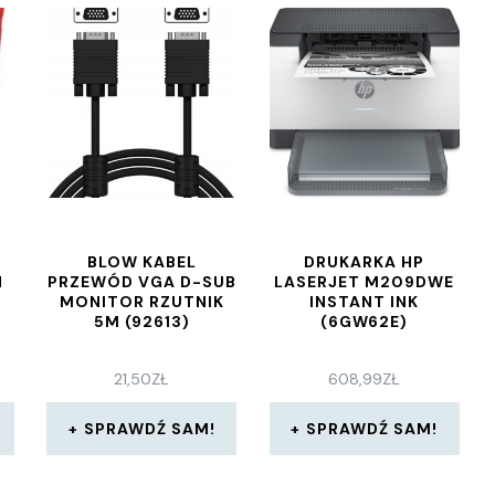
BLOW KABEL
DRUKARKA HP
N
PRZEWÓD VGA D-SUB
LASERJET M209DWE
MONITOR RZUTNIK
INSTANT INK
5M (92613)
(6GW62E)
21,50
ZŁ
608,99
ZŁ
SPRAWDŹ SAM!
SPRAWDŹ SAM!