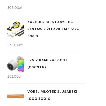
306,00
zł
KARCHER SC 5 EASYFIX -
ZESTAW Z ŻELAZKIEM 1.512-
536.0
1 770,90
zł
EZVIZ KAMERA IP C3T
(CSC3TN)
252,00
zł
VOREL MŁOTEK ŚLUSARSKI
100G 30010