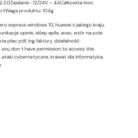
IQ 2.0Zasilanie : 12/24V – 4ACałkowita moc
ectWaga produktu: 104g
ero express windows 10, huawei z jakiego kraju,
unikacja opinie, sklep aplle, avax, wzór na pole
ista płac pdf, ing faktury, działalność
, you don t have permission to access this
ataki cybernetyczne, krawat dla informatyka,
o