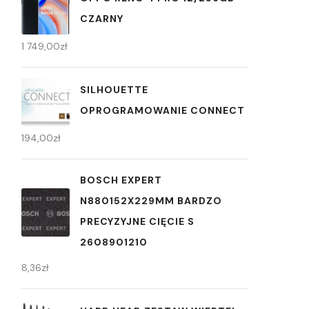
CZARNY
1 749,00
zł
SILHOUETTE
OPROGRAMOWANIE CONNECT
194,00
zł
BOSCH EXPERT
N880152X229MM BARDZO
PRECYZYJNE CIĘCIE S
2608901210
8,36
zł