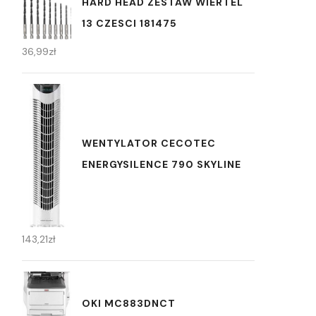
HARD HEAD ZESTAW WIERTEL
13 CZESCI 181475
36,99
zł
WENTYLATOR CECOTEC
ENERGYSILENCE 790 SKYLINE
143,21
zł
OKI MC883DNCT