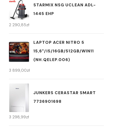
STARMIX NSG UCLEAN ADL-
1445 EHP
2 290,85
zł
LAPTOP ACER NITRO 5
15,6"/I5/16GB/512GB/WIN11
(NH.QELEP.006)
3 899,00
zł
JUNKERS CERASTAR SMART
7736901698
3 298,99
zł