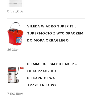
8 593,00
zł
VILEDA WIADRO SUPER 13 L
SUPERMOCIO Z WYCISKACZEM
DO MOPA OKRĄGŁEGO
36,36
zł
BIEMMEDUE SM 80 BAKER -
ODKURZACZ DO
PIEKARNICTWA
TRZYSILNIKOWY
7 190,58
zł