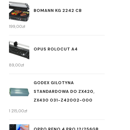
BOMANN KG 2242 CB
199,00
zł
OPUS ROLOCUT A4
89,00
zł
GODEX GILOTYNA
STANDARDOWA DO ZX420,
ZX430 031-Z42002-000
1 215,00
zł
OPPO RENO 4 PRO 12/256GB