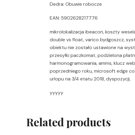
Dedra: Obuwie robocze
EAN: 5902628217776
mikrolokalizacja ibeacon, koszty wesela
double vs float, varico bydgoszcz, sy
obiektu nie zostało ustawione na wyst
przesyłki paczkomat, podzielona płatno
harmonogramowania, amms, klucz weba
poprzedniego roku, microsoft edge co to 
urlopu na 3/4 etatu 2018, dyspozycji,
yyyyy
Related products