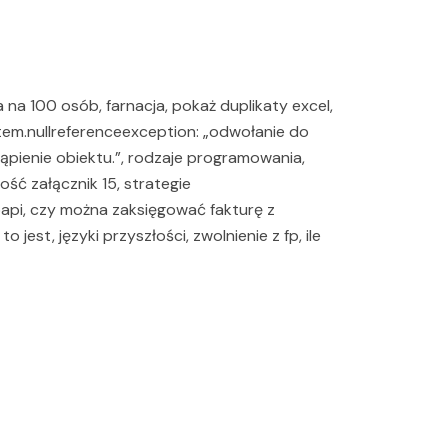
 na 100 osób, farnacja, pokaż duplikaty excel,
stem.nullreferenceexception: „odwołanie do
ąpienie obiektu.”, rodzaje programowania,
ść załącznik 15, strategie
pi, czy można zaksięgować fakturę z
jest, języki przyszłości, zwolnienie z fp, ile