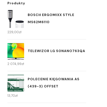
Produkty
BOSCH ERGOMIXX STYLE
MS62M6110
229,00
zł
TELEWIZOR LG 50NANO763QA
2 074,99
zł
POLECENIE KIĘGOWANIA A5
(439-3) OFFSET
13,70
zł