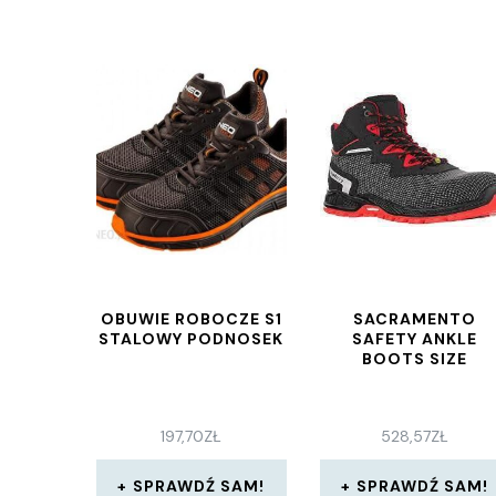
OBUWIE ROBOCZE S1
SACRAMENTO
STALOWY PODNOSEK
SAFETY ANKLE
BOOTS SIZE
197,70
ZŁ
528,57
ZŁ
SPRAWDŹ SAM!
SPRAWDŹ SAM!