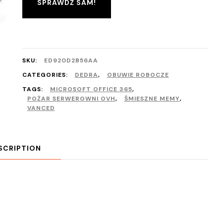
SPRAWDŹ SAM!
SKU:
ED920D2B56AA
CATEGORIES:
DEDRA
,
OBUWIE ROBOCZE
TAGS:
MICROSOFT OFFICE 365
,
POŻAR SERWEROWNI OVH
,
ŚMIESZNE MEMY
,
VANCED
SCRIPTION