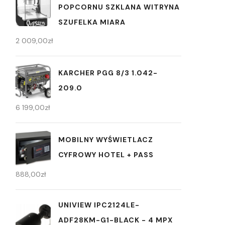
POPCORNU SZKLANA WITRYNA
SZUFELKA MIARA
2 009,00
zł
KARCHER PGG 8/3 1.042-
209.0
6 199,00
zł
MOBILNY WYŚWIETLACZ
CYFROWY HOTEL + PASS
888,00
zł
UNIVIEW IPC2124LE-
ADF28KM-G1-BLACK - 4 MPX