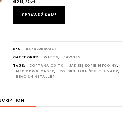
626,75
zł
SPRAWDŹ SAM!
SKU:
867D22560832
CATEGORIES:
WATTS
,
ZAWORY
TAGS:
CORTANA CO TO
,
JAK SIĘ KOPIE BITCOINY
,
MP3 DOWNLOADER
,
POLSKO UKRAIŃSKI TŁUMACZ
,
REVO UNINSTALLER
SCRIPTION