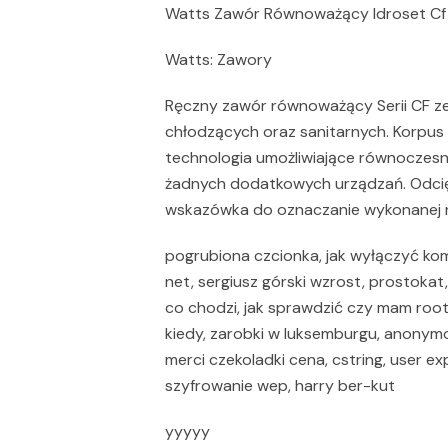
Watts Zawór Równoważący Idroset Cf
Watts: Zawory
Ręczny zawór równoważący Serii CF ze 
chłodzących oraz sanitarnych. Korpu
technologia umożliwiające równoczes
żadnych dodatkowych urządzań. Odcię
wskazówka do oznaczanie wykonanej 
pogrubiona czcionka, jak wyłączyć komuś
net, sergiusz górski wzrost, prostokat
co chodzi, jak sprawdzić czy mam root
kiedy, zarobki w luksemburgu, anonymo
merci czekoladki cena, cstring, user ex
szyfrowanie wep, harry ber-kut
yyyyy