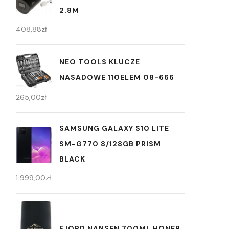
2.8M
408,88
zł
NEO TOOLS KLUCZE
NASADOWE 110ELEM 08-666
265,00
zł
SAMSUNG GALAXY S10 LITE
SM-G770 8/128GB PRISM
BLACK
1 999,00
zł
FJORD NANSEN 700ML HONER