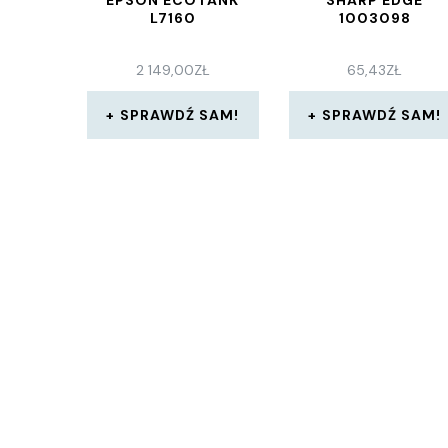
EPSON ECOTANK
SHARP EDGE
L7160
1003098
2 149,00
ZŁ
65,43
ZŁ
SPRAWDŹ SAM!
SPRAWDŹ SAM!