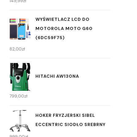
149,99
zł
WYŚWIETLACZ LCD DO
MOTOROLA MOTO G60
(6DC59F75)
82,00
zł
HITACHI AW130NA
799,00
zł
HOKER FRYZJERSKI SIBEL
ECCENTRIC SIODŁO SREBRNY
999,00
zł