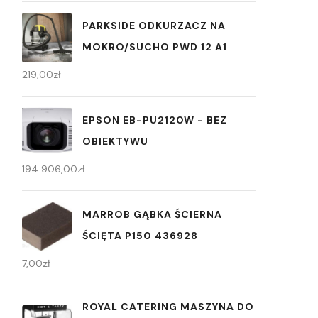
PARKSIDE ODKURZACZ NA
MOKRO/SUCHO PWD 12 A1
219,00
zł
EPSON EB-PU2120W - BEZ
OBIEKTYWU
194 906,00
zł
MARROB GĄBKA ŚCIERNA
ŚCIĘTA P150 436928
7,00
zł
ROYAL CATERING MASZYNA DO