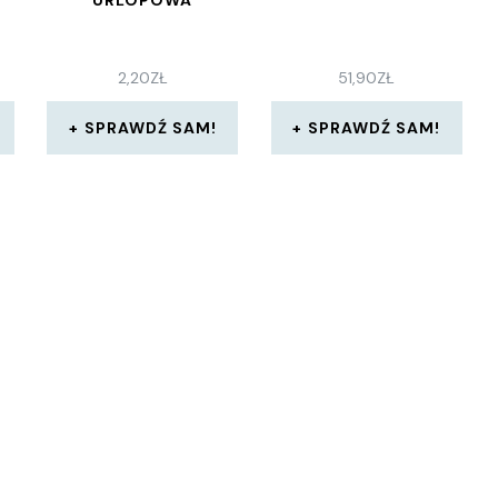
URLOPOWA
2,20
ZŁ
51,90
ZŁ
SPRAWDŹ SAM!
SPRAWDŹ SAM!