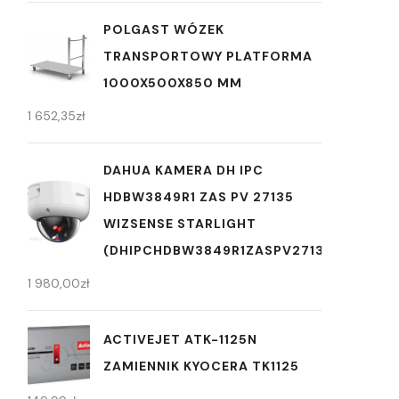
POLGAST WÓZEK
TRANSPORTOWY PLATFORMA
1000X500X850 MM
1 652,35
zł
DAHUA KAMERA DH IPC
HDBW3849R1 ZAS PV 27135
WIZSENSE STARLIGHT
(DHIPCHDBW3849R1ZASPV27135)
1 980,00
zł
ACTIVEJET ATK-1125N
ZAMIENNIK KYOCERA TK1125