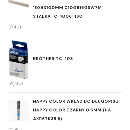
10X6X100MM C1006160SW7M
STALKA_C_1006_160
67,40
zł
BROTHER TC-103
52,50
zł
HAPPY COLOR WKŁAD DO DŁUGOPISU
HAPPY COLOR CZARNY 0 5MM (HA
AKR67K35 9)
10,58
zł