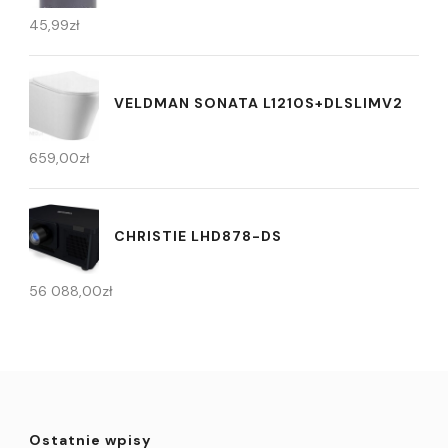
45,99
zł
VELDMAN SONATA L1210S+DLSLIMV2
659,00
zł
CHRISTIE LHD878-DS
56 088,00
zł
Ostatnie wpisy