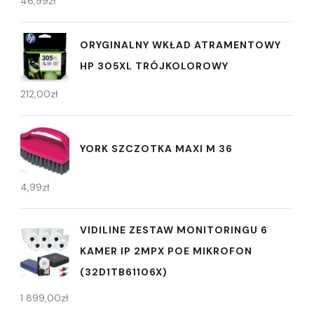
46,99
zł
ORYGINALNY WKŁAD ATRAMENTOWY
HP 305XL TRÓJKOLOROWY
212,00
zł
YORK SZCZOTKA MAXI M 36
4,99
zł
VIDILINE ZESTAW MONITORINGU 6
KAMER IP 2MPX POE MIKROFON
(32D1TB61106X)
1 899,00
zł