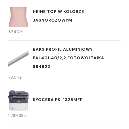
HEINE TOP W KOLORZE
JASNORÓŻOWYM
87,40
zł
BAKS PROFIL ALUMINIOWY
PAL40H40/2,2 FOTOWOLTAIKA
894622
76,54
zł
KYOCERA FS-1325MFP
1 769,39
zł