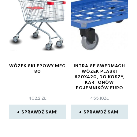
WÓZEK SKLEPOWY MEC
INTRA.SE SWEDMACH
80
WÓZEK PLASKI
620X420, DO KOSZY,
KARTONÓW
POJEMNIKÓW EURO
402,21
ZŁ
455,10
ZŁ
SPRAWDŹ SAM!
SPRAWDŹ SAM!