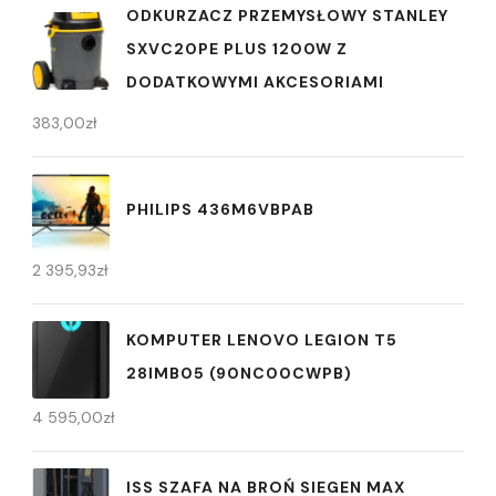
ODKURZACZ PRZEMYSŁOWY STANLEY
SXVC20PE PLUS 1200W Z
DODATKOWYMI AKCESORIAMI
383,00
zł
PHILIPS 436M6VBPAB
2 395,93
zł
KOMPUTER LENOVO LEGION T5
28IMB05 (90NC00CWPB)
4 595,00
zł
ISS SZAFA NA BROŃ SIEGEN MAX