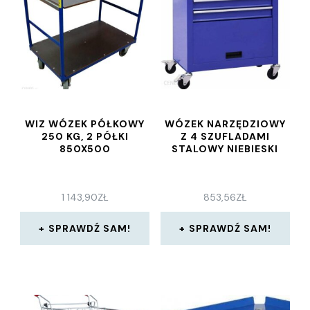
WIZ WÓZEK PÓŁKOWY
WÓZEK NARZĘDZIOWY
250 KG, 2 PÓŁKI
Z 4 SZUFLADAMI
850X500
STALOWY NIEBIESKI
1 143,90
ZŁ
853,56
ZŁ
SPRAWDŹ SAM!
SPRAWDŹ SAM!