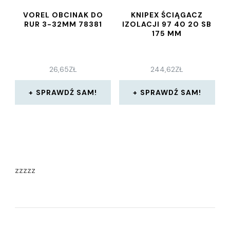
VOREL OBCINAK DO
KNIPEX ŚCIĄGACZ
RUR 3-32MM 78381
IZOLACJI 97 40 20 SB
175 MM
26,65
ZŁ
244,62
ZŁ
SPRAWDŹ SAM!
SPRAWDŹ SAM!
zzzzz