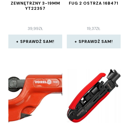
ZEWNĘTRZNY 3-19MM
FUG 2 OSTRZA 16B471
YT22357
39,99
ZŁ
19,37
ZŁ
SPRAWDŹ SAM!
SPRAWDŹ SAM!