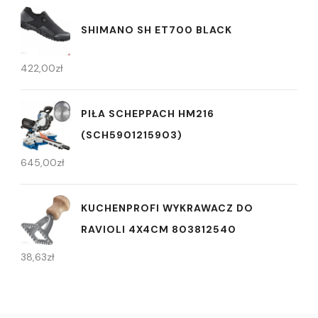
SHIMANO SH ET700 BLACK
422,00
zł
PIŁA SCHEPPACH HM216
(SCH5901215903)
645,00
zł
KUCHENPROFI WYKRAWACZ DO
RAVIOLI 4X4CM 803812540
38,63
zł