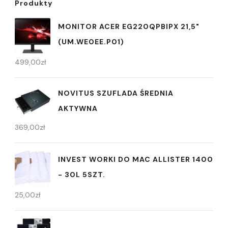
Produkty
MONITOR ACER EG220QPBIPX 21,5"
(UM.WE0EE.P01)
499,00
zł
NOVITUS SZUFLADA ŚREDNIA
AKTYWNA
369,00
zł
INVEST WORKI DO MAC ALLISTER 1400
- 30L 5SZT.
25,00
zł