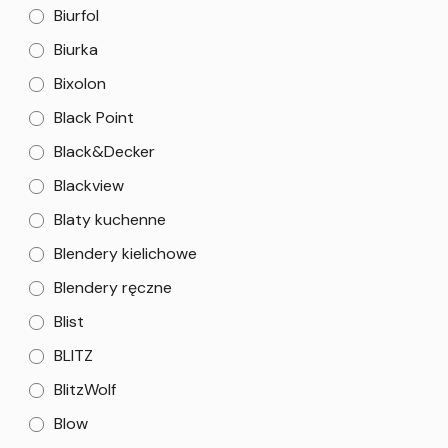
Biurfol
Biurka
Bixolon
Black Point
Black&Decker
Blackview
Blaty kuchenne
Blendery kielichowe
Blendery ręczne
Blist
BLITZ
BlitzWolf
Blow