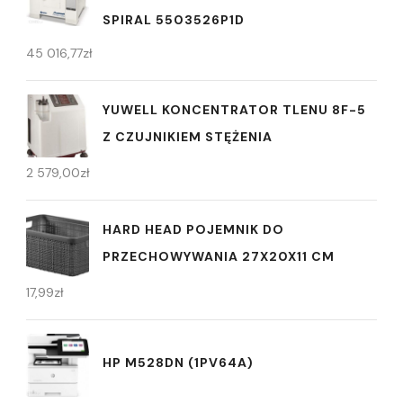
SPIRAL 5503526P1D
45 016,77
zł
YUWELL KONCENTRATOR TLENU 8F-5
Z CZUJNIKIEM STĘŻENIA
2 579,00
zł
HARD HEAD POJEMNIK DO
PRZECHOWYWANIA 27X20X11 CM
17,99
zł
HP M528DN (1PV64A)