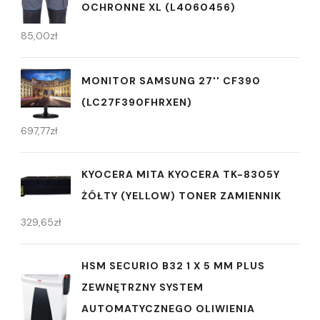
OCHRONNE XL (L4060456)
85,00
zł
MONITOR SAMSUNG 27'' CF390
(LC27F390FHRXEN)
697,77
zł
KYOCERA MITA KYOCERA TK-8305Y
ŻÓŁTY (YELLOW) TONER ZAMIENNIK
329,65
zł
HSM SECURIO B32 1 X 5 MM PLUS
ZEWNĘTRZNY SYSTEM
AUTOMATYCZNEGO OLIWIENIA