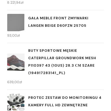
8 221,94
zł
GAŁA MEBLE FRONT ZMYWARKI
LANGEN BEIGE D60FZN 25705
93,00
zł
BUTY SPORTOWE MĘSKIE
CATERPILLAR GROUNDWORK MESH
P110397 43 (10US) 28.3 СМ SZARE
(194917283141_PL)
639,00
zł
PROTEC ZESTAW DO MONITORINGU 4
KAMERY FULL HD ZEWNĘTRZNE