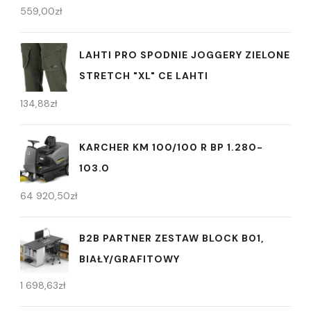
559,00
zł
LAHTI PRO SPODNIE JOGGERY ZIELONE
STRETCH "XL" CE LAHTI
134,88
zł
KARCHER KM 100/100 R BP 1.280-
103.0
64 920,50
zł
B2B PARTNER ZESTAW BLOCK B01,
BIAŁY/GRAFITOWY
1 698,63
zł