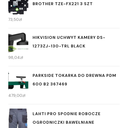
BROTHER TZE-FX221 3 SZT
73,50
zł
HIKVISION UCHWYT KAMERY DS-
1273ZJ-130-TRL BLACK
98,04
zł
PARKSIDE TOKARKA DO DREWNA PDM
600 B2 367469
479,00
zł
LAHTI PRO SPODNIE ROBOCZE
OGRODNICZKI BAWEŁNIANE