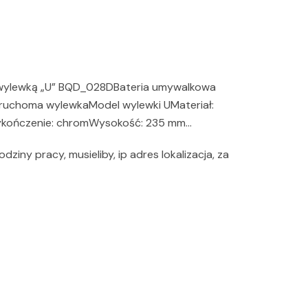
wylewką „U” BQD_028DBateria umywalkowa
 ruchoma wylewkaModel wylewki UMateriał:
kończenie: chromWysokość: 235 mm…
dziny pracy, musieliby, ip adres lokalizacja, za