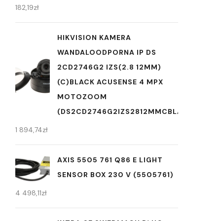
182,19
zł
HIKVISION KAMERA
WANDALOODPORNA IP DS
2CD2746G2 IZS(2.8 12MM)
(C)BLACK ACUSENSE 4 MPX
MOTOZOOM
(DS2CD2746G2IZS2812MMCBLACK)
1 894,74
zł
AXIS 5505 761 Q86 E LIGHT
SENSOR BOX 230 V (5505761)
4 498,11
zł