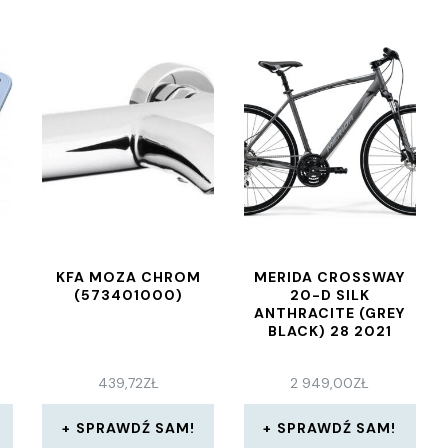
KFA MOZA CHROM
MERIDA CROSSWAY
(573401000)
20-D SILK
ANTHRACITE (GREY
BLACK) 28 2021
439,72
ZŁ
2 949,00
ZŁ
SPRAWDŹ SAM!
SPRAWDŹ SAM!