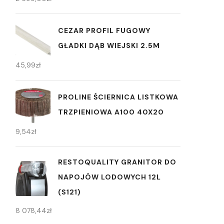
CEZAR PROFIL FUGOWY
GŁADKI DĄB WIEJSKI 2.5M
45,99
zł
PROLINE ŚCIERNICA LISTKOWA
TRZPIENIOWA A100 40X20
9,54
zł
RESTOQUALITY GRANITOR DO
NAPOJÓW LODOWYCH 12L
(S121)
8 078,44
zł