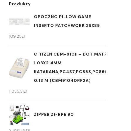
Produkty
OPOCZNO PILLOW GAME
INSERTO PATCHWORK 29X89
109,25
zł
CITIZEN CBM-910II - DOT MATRIX POS PRI
1.08X2.4MM
KATAKANA,PC437,PC858,PC860,PC863,P
0.13 Μ (CBM91040RF2A)
1 035,31
zł
ZIPPER ZI-RPE 90
2 699,00
zł