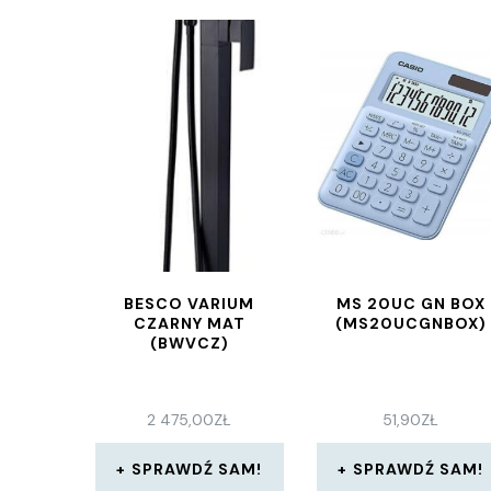
BESCO VARIUM
MS 20UC GN BOX
CZARNY MAT
(MS20UCGNBOX)
(BWVCZ)
2 475,00
ZŁ
51,90
ZŁ
SPRAWDŹ SAM!
SPRAWDŹ SAM!