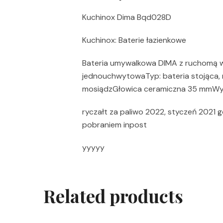
Kuchinox Dima Bqd028D
Kuchinox: Baterie łazienkowe
Bateria umywalkowa DIMA z ruchomą 
jednouchwytowaTyp: bateria stojąca,
mosiądzGłowica ceramiczna 35 mmWy
ryczałt za paliwo 2022, styczeń 2021 go
pobraniem inpost
yyyyy
Related products