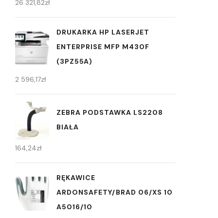
26 321,82
zł
DRUKARKA HP LASERJET
ENTERPRISE MFP M430F
(3PZ55A)
2 596,17
zł
ZEBRA PODSTAWKA LS2208
BIAŁA
164,24
zł
RĘKAWICE
ARDONSAFETY/BRAD 06/XS 10
A5016/10