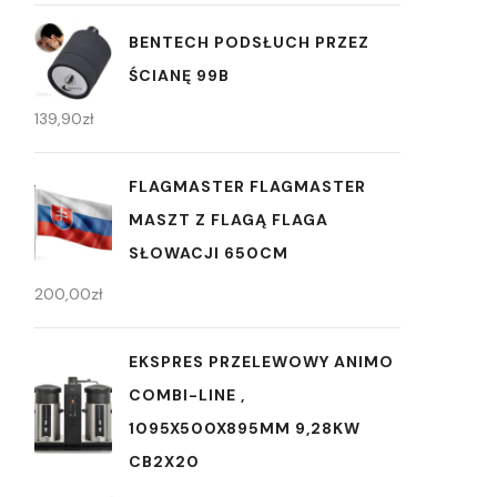
BENTECH PODSŁUCH PRZEZ
ŚCIANĘ 99B
139,90
zł
FLAGMASTER FLAGMASTER
MASZT Z FLAGĄ FLAGA
SŁOWACJI 650CM
200,00
zł
EKSPRES PRZELEWOWY ANIMO
COMBI-LINE ,
1095X500X895MM 9,28KW
CB2X20