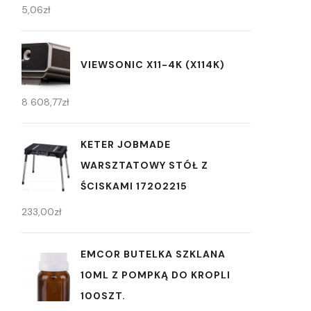
5,06
zł
VIEWSONIC X11-4K (X114K)
8 608,77
zł
KETER JOBMADE
WARSZTATOWY STÓŁ Z
ŚCISKAMI 17202215
233,00
zł
EMCOR BUTELKA SZKLANA
10ML Z POMPKĄ DO KROPLI
100SZT.