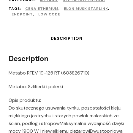
CATEGORIES:
METABO
,
SZLIFIERKI I POLERKI
TAGS:
CENA ETHERIUM
,
ELON MUSK STARLINK
,
ENDPOINT
,
LOW CODE
DESCRIPTION
Description
Metabo RFEV 19-125 RT (603826710)
Metabo: Szlifierki i polerki
Opis produktu:
Do skutecznego usuwania tynku, pozostałości kleju,
miękkiego jastrychu i starych powłok malarskich ze
ścian, podłóg i stropówMaksymalna wydajność dzięki
mocy 1900 W i niewielkiemu ciężarowiDwustopniowa