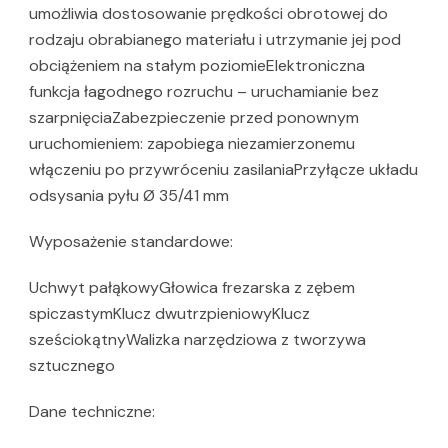
umożliwia dostosowanie prędkości obrotowej do
rodzaju obrabianego materiału i utrzymanie jej pod
obciążeniem na stałym poziomieElektroniczna
funkcja łagodnego rozruchu – uruchamianie bez
szarpnięciaZabezpieczenie przed ponownym
uruchomieniem: zapobiega niezamierzonemu
włączeniu po przywróceniu zasilaniaPrzyłącze układu
odsysania pyłu Ø 35/41 mm
Wyposażenie standardowe:
Uchwyt pałąkowyGłowica frezarska z zębem
spiczastymKlucz dwutrzpieniowyKlucz
sześciokątnyWalizka narzędziowa z tworzywa
sztucznego
Dane techniczne: