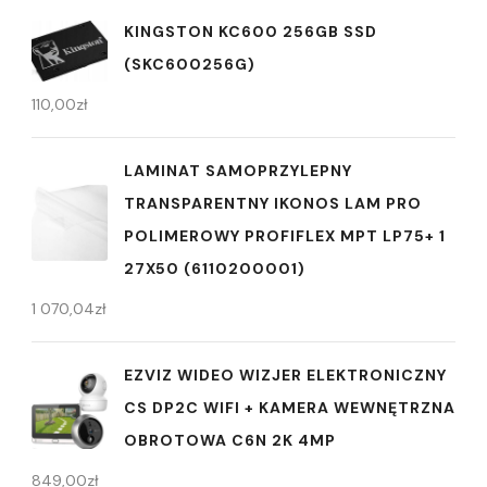
KINGSTON KC600 256GB SSD
(SKC600256G)
110,00
zł
LAMINAT SAMOPRZYLEPNY
TRANSPARENTNY IKONOS LAM PRO
POLIMEROWY PROFIFLEX MPT LP75+ 1
27X50 (6110200001)
1 070,04
zł
EZVIZ WIDEO WIZJER ELEKTRONICZNY
CS DP2C WIFI + KAMERA WEWNĘTRZNA
OBROTOWA C6N 2K 4MP
849,00
zł