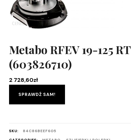
Metabo RFEV 19-125 RT
(603826710)
2 728,60
zł
SPRAWDŹ SAM!
SKU:
84C86BEEF605