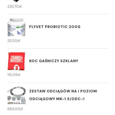
233,70
zł
FLYVET PROBIOTIC 200G
33,50
zł
KOC GAŚNICZY SZKLANY
115,09
zł
ZESTAW ODCIĄGÓW NA I POZIOM
ODCIĄGOWY MK-1.5/ODC-1
683,00
zł