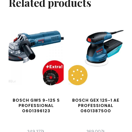
Related products
BOSCH GWS 9-125 S
BOSCH GEX 125-1 AE
PROFESSIONAL
PROFESSIONAL
0601396123
0601387500
349,37
ZŁ
369,00
ZŁ