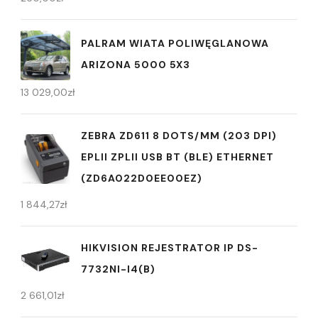
PALRAM WIATA POLIWĘGLANOWA
ARIZONA 5000 5X3
13 029,00
zł
ZEBRA ZD611 8 DOTS/MM (203 DPI)
EPLII ZPLII USB BT (BLE) ETHERNET
(ZD6A022D0EE00EZ)
1 844,27
zł
HIKVISION REJESTRATOR IP DS-
7732NI-I4(B)
2 661,01
zł