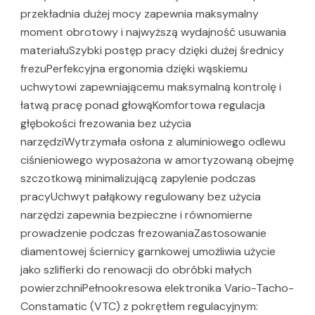
przekładnia dużej mocy zapewnia maksymalny
moment obrotowy i najwyższą wydajność usuwania
materiałuSzybki postęp pracy dzięki dużej średnicy
frezuPerfekcyjna ergonomia dzięki wąskiemu
uchwytowi zapewniającemu maksymalną kontrolę i
łatwą pracę ponad głowąKomfortowa regulacja
głębokości frezowania bez użycia
narzędziWytrzymała osłona z aluminiowego odlewu
ciśnieniowego wyposażona w amortyzowaną obejmę
szczotkową minimalizującą zapylenie podczas
pracyUchwyt pałąkowy regulowany bez użycia
narzędzi zapewnia bezpieczne i równomierne
prowadzenie podczas frezowaniaZastosowanie
diamentowej ściernicy garnkowej umożliwia użycie
jako szlifierki do renowacji do obróbki małych
powierzchniPełnookresowa elektronika Vario-Tacho-
Constamatic (VTC) z pokrętłem regulacyjnym: