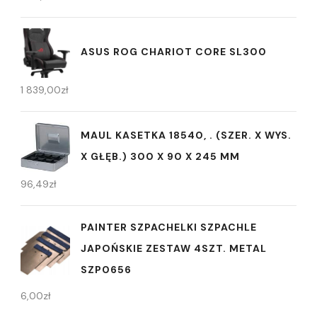
ASUS ROG CHARIOT CORE SL300
1 839,00
zł
MAUL KASETKA 18540, . (SZER. X WYS.
X GŁĘB.) 300 X 90 X 245 MM
96,49
zł
PAINTER SZPACHELKI SZPACHLE
JAPOŃSKIE ZESTAW 4SZT. METAL
SZP0656
6,00
zł