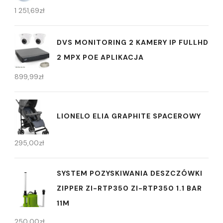
1 251,69
zł
DVS MONITORING 2 KAMERY IP FULLHD
2 MPX POE APLIKACJA
899,99
zł
LIONELO ELIA GRAPHITE SPACEROWY
295,00
zł
SYSTEM POZYSKIWANIA DESZCZÓWKI
ZIPPER ZI-RTP350 ZI-RTP350 1.1 BAR
11M
250,00
zł