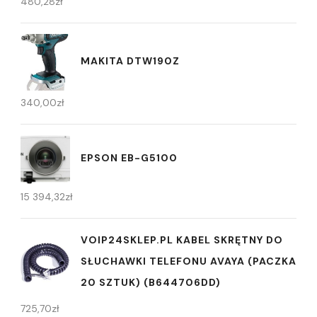
480,28
zł
MAKITA DTW190Z
340,00
zł
EPSON EB-G5100
15 394,32
zł
VOIP24SKLEP.PL KABEL SKRĘTNY DO
SŁUCHAWKI TELEFONU AVAYA (PACZKA
20 SZTUK) (B644706DD)
725,70
zł