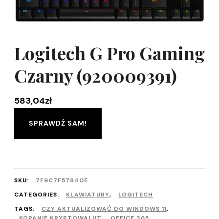
Logitech G Pro Gaming
Czarny (920009391)
583,04
zł
SPRAWDŹ SAM!
SKU:
7F9C7F57840E
CATEGORIES:
KLAWIATURY
,
LOGITECH
TAGS:
CZY AKTUALIZOWAĆ DO WINDOWS 11
,
KOPANIE KRYPTOWALUT
,
OFFICE 365
,