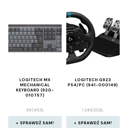
LOGITECH MX
LOGITECH G923
MECHANICAL
PS4/PC (941-000149)
KEYBOARD (920-
010757)
597,45
ZŁ
1 249,00
ZŁ
SPRAWDŹ SAM!
SPRAWDŹ SAM!