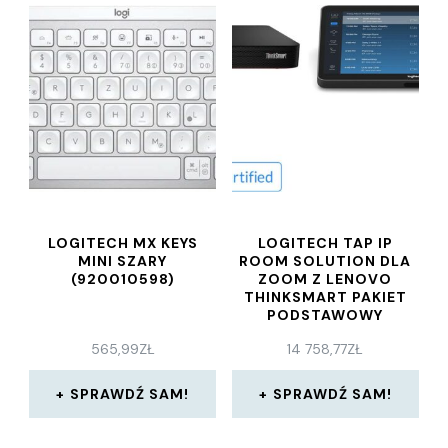
LOGITECH MX KEYS
LOGITECH TAP IP
MINI SZARY
ROOM SOLUTION DLA
(920010598)
ZOOM Z LENOVO
THINKSMART PAKIET
PODSTAWOWY
(TIPZOMBASELNV1)
565,99
ZŁ
14 758,77
ZŁ
SPRAWDŹ SAM!
SPRAWDŹ SAM!