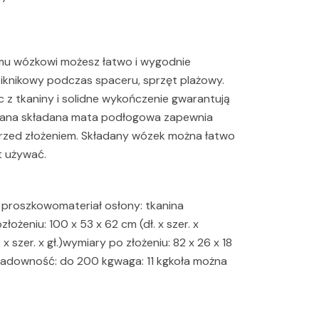
emu wózkowi możesz łatwo i wygodnie
piknikowy podczas spaceru, sprzęt plażowy.
z tkaniny i solidne wykończenie gwarantują
wana składana mata podłogowa zapewnia
 przed złożeniem. Składany wózek można łatwo
t używać.
y proszkowomateriał osłony: tkanina
żeniu: 100 x 53 x 62 cm (dł. x szer. x
x szer. x gł.)wymiary po złożeniu: 82 x 26 x 18
5 lładowność: do 200 kgwaga: 11 kgkoła można