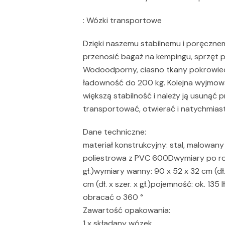
: Wózki transportowe
Dzięki naszemu stabilnemu i poręczn
przenosić bagaż na kempingu, sprzęt 
Wodoodporny, ciasno tkany pokrowiec 
ładowność do 200 kg. Kolejna wyjmo
większą stabilność i należy ją usunąć
transportować, otwierać i natychmias
Dane techniczne:
materiał konstrukcyjny: stal, malowan
poliestrowa z PVC 600Dwymiary po rozło
gł.)wymiary wanny: 90 x 52 x 32 cm (dł. 
cm (dł. x szer. x gł.)pojemność: ok. 13
obracać o 360 °
Zawartość opakowania:
1 x składany wózek