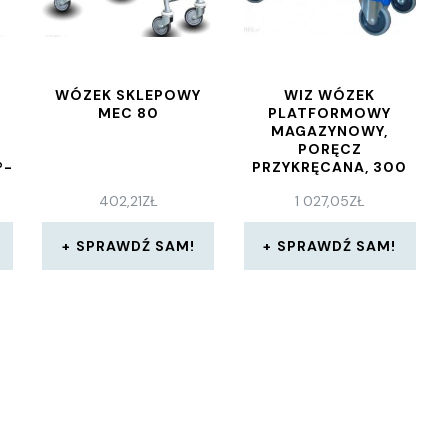
WÓZEK SKLEPOWY
WIZ WÓZEK
MEC 80
PLATFORMOWY
MAGAZYNOWY,
PORĘCZ
®-
PRZYKRĘCANA, 300
L
KG 1000X700 MM
402,21
ZŁ
1 027,05
ZŁ
SPRAWDŹ SAM!
SPRAWDŹ SAM!