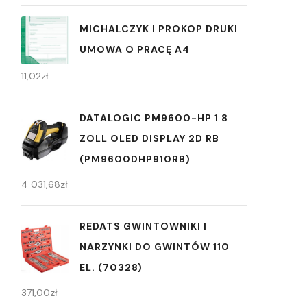
MICHALCZYK I PROKOP DRUKI
UMOWA O PRACĘ A4
11,02
zł
DATALOGIC PM9600-HP 1 8
ZOLL OLED DISPLAY 2D RB
(PM9600DHP910RB)
4 031,68
zł
REDATS GWINTOWNIKI I
NARZYNKI DO GWINTÓW 110
EL. (70328)
371,00
zł