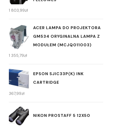
1 803,99
zł
ACER LAMPA DO PROJEKTORA
GM534 ORYGINALNA LAMPA Z
MODUŁEM (MCJQ011003)
1 355,79
zł
EPSON SJIC33P(K) INK
CARTRIDGE
367,99
zł
NIKON PROSTAFF 5 12X50