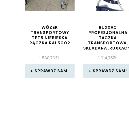
WÓZEK
RUXXAC
TRANSPORTOWY
PROFESJONALNA
TET5 NIEBIESKA
TACZKA
RĄCZKA RAL5002
TRANSPORTOWA,
SKŁADANA ,RUXXAC
CART BUSINESS X
1 586,70
ZŁ
1 014,75
ZŁ
SPRAWDŹ SAM!
SPRAWDŹ SAM!