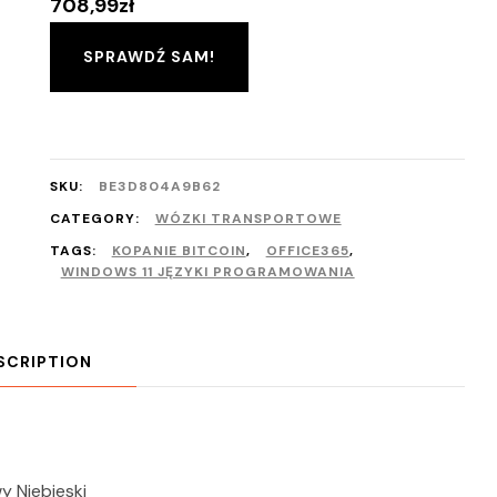
708,99
zł
SPRAWDŹ SAM!
SKU:
BE3D804A9B62
CATEGORY:
WÓZKI TRANSPORTOWE
TAGS:
KOPANIE BITCOIN
,
OFFICE365
,
WINDOWS 11 JĘZYKI PROGRAMOWANIA
SCRIPTION
 Niebieski