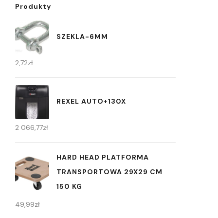
Produkty
SZEKLA-6MM
2,72
zł
REXEL AUTO+130X
2 066,77
zł
HARD HEAD PLATFORMA
TRANSPORTOWA 29X29 CM
150 KG
49,99
zł