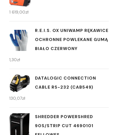
1 619,00
zł
R.E.I.S. OX UNIWAMP RĘKAWICE
OCHRONNE POWLEKANE GUMĄ
BIAŁO CZERWONY
1,30
zł
DATALOGIC CONNECTION
CABLE RS-232 (CAB549)
130,07
zł
SHREDDER POWERSHRED
90S/STRIP CUT 4690101
FELLOWES