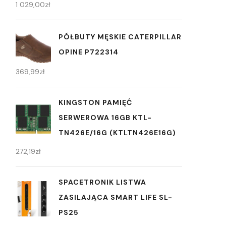
1 029,00
zł
PÓŁBUTY MĘSKIE CATERPILLAR
OPINE P722314
369,99
zł
KINGSTON PAMIĘĆ
SERWEROWA 16GB KTL-
TN426E/16G (KTLTN426E16G)
272,19
zł
SPACETRONIK LISTWA
ZASILAJĄCA SMART LIFE SL-
PS25