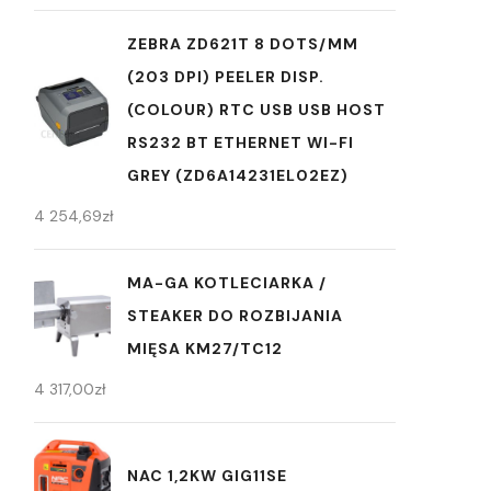
ZEBRA ZD621T 8 DOTS/MM
(203 DPI) PEELER DISP.
(COLOUR) RTC USB USB HOST
RS232 BT ETHERNET WI-FI
GREY (ZD6A14231EL02EZ)
4 254,69
zł
MA-GA KOTLECIARKA /
STEAKER DO ROZBIJANIA
MIĘSA KM27/TC12
4 317,00
zł
NAC 1,2KW GIG11SE