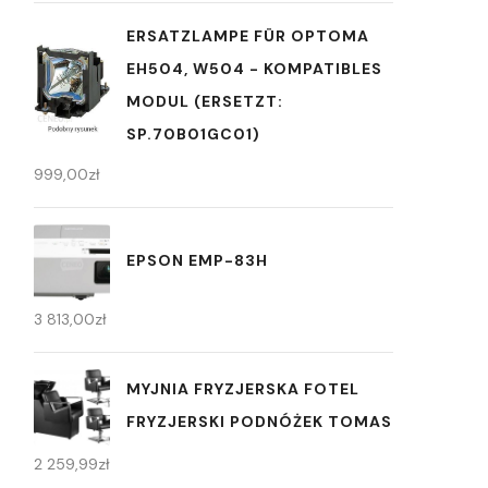
ERSATZLAMPE FÜR OPTOMA
EH504, W504 - KOMPATIBLES
MODUL (ERSETZT:
SP.70B01GC01)
999,00
zł
EPSON EMP-83H
3 813,00
zł
MYJNIA FRYZJERSKA FOTEL
FRYZJERSKI PODNÓŻEK TOMAS
2 259,99
zł