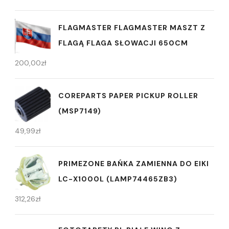
FLAGMASTER FLAGMASTER MASZT Z
FLAGĄ FLAGA SŁOWACJI 650CM
200,00
zł
COREPARTS PAPER PICKUP ROLLER
(MSP7149)
49,99
zł
PRIMEZONE BAŃKA ZAMIENNA DO EIKI
LC-X1000L (LAMP74465ZB3)
312,26
zł