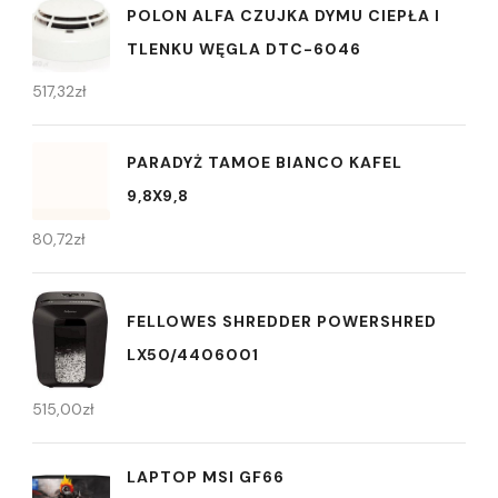
POLON ALFA CZUJKA DYMU CIEPŁA I
TLENKU WĘGLA DTC-6046
517,32
zł
PARADYŻ TAMOE BIANCO KAFEL
9,8X9,8
80,72
zł
FELLOWES SHREDDER POWERSHRED
LX50/4406001
515,00
zł
LAPTOP MSI GF66