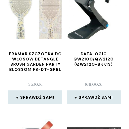
FRAMAR SZCZOTKA DO
DATALOGIC
WŁOSÓW DETANGLE
QW2100/QW2120
BRUSH GARDEN PARTY
(QW2120-BKK1S)
BLOSSOM FB-DT-GPBL
35,10
ZŁ
166,00
ZŁ
SPRAWDŹ SAM!
SPRAWDŹ SAM!