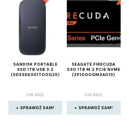
SANDISK PORTABLE
SEAGATE FIRECUDA
SSD 1TB USB 3.2
530 1TB M.2 PCIE NVME
(SDSSDE301T00G25)
(ZP1000GM3A013)
328,49
ZŁ
524,88
ZŁ
SPRAWDŹ SAM!
SPRAWDŹ SAM!