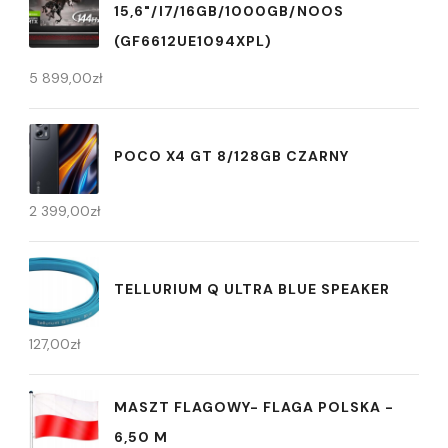
15,6"/I7/16GB/1000GB/NOOS
(GF6612UE1094XPL)
5 899,00
zł
POCO X4 GT 8/128GB CZARNY
2 399,00
zł
TELLURIUM Q ULTRA BLUE SPEAKER
127,00
zł
MASZT FLAGOWY- FLAGA POLSKA -
6,50 M