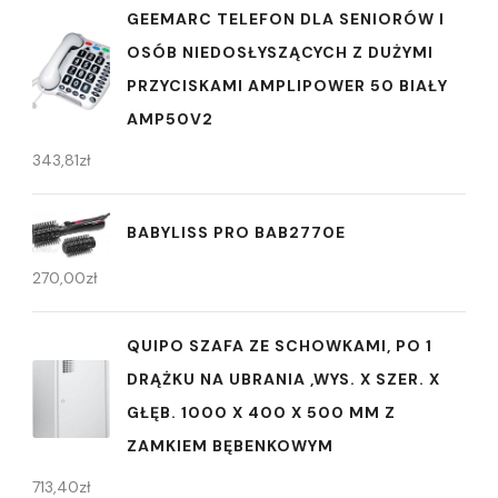
GEEMARC TELEFON DLA SENIORÓW I
OSÓB NIEDOSŁYSZĄCYCH Z DUŻYMI
PRZYCISKAMI AMPLIPOWER 50 BIAŁY
AMP50V2
343,81
zł
BABYLISS PRO BAB2770E
270,00
zł
QUIPO SZAFA ZE SCHOWKAMI, PO 1
DRĄŻKU NA UBRANIA ,WYS. X SZER. X
GŁĘB. 1000 X 400 X 500 MM Z
ZAMKIEM BĘBENKOWYM
713,40
zł