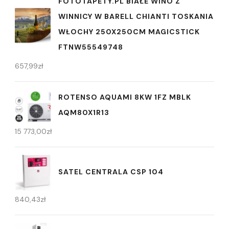
FOTOTAPETY.PL BIAŁE WINO Z
WINNICY W BARELL CHIANTI TOSKANIA
WŁOCHY 250X250CM MAGICSTICK
FTNW55549748
657,99
zł
ROTENSO AQUAMI 8KW 1FZ MBLK
AQM80X1R13
15 773,00
zł
SATEL CENTRALA CSP 104
840,43
zł