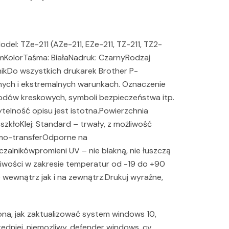
l: TZe-211 (AZe-211, EZe-211, TZ-211, TZ2-
mKolorTaśma: BiałaNadruk: CzarnyRodzaj
ikDo wszystkich drukarek Brother P-
ych i ekstremalnych warunkach. Oznaczenie
kodów kreskowych, symboli bezpieczeństwa itp.
elność opisu jest istotna.Powierzchnia
o, szkłoKlej: Standard – trwały, z możliwość
ermo-transferOdporne na
zalnikówpromieni UV – nie blakną, nie łuszczą
ciwości w zakresie temperatur od -19 do +90
wewnątrz jak i na zewnątrz.Drukuj wyraźne,
ona, jak zaktualizować system windows 10,
edniej, niemozliwy, defender windows, cv