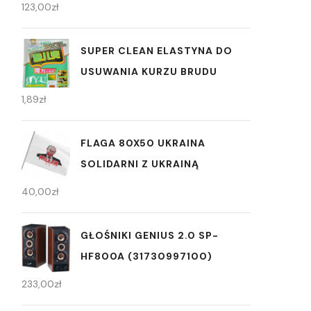
123,00
zł
SUPER CLEAN ELASTYNA DO
USUWANIA KURZU BRUDU
1,89
zł
FLAGA 80X50 UKRAINA
SOLIDARNI Z UKRAINĄ
40,00
zł
GŁOŚNIKI GENIUS 2.0 SP-
HF800A (31730997100)
233,00
zł