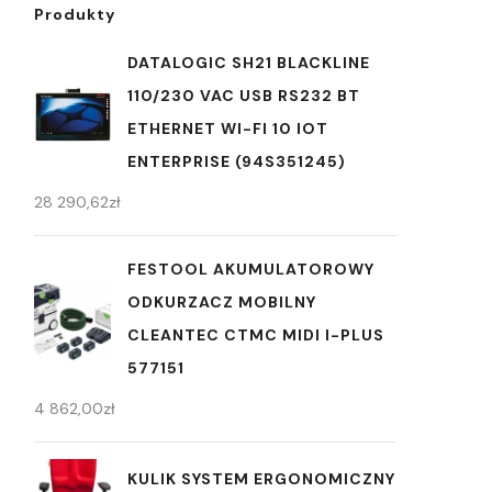
Produkty
DATALOGIC SH21 BLACKLINE
110/230 VAC USB RS232 BT
ETHERNET WI-FI 10 IOT
ENTERPRISE (94S351245)
28 290,62
zł
FESTOOL AKUMULATOROWY
ODKURZACZ MOBILNY
CLEANTEC CTMC MIDI I-PLUS
577151
4 862,00
zł
KULIK SYSTEM ERGONOMICZNY