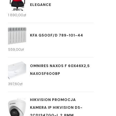
ELEGANCE
1 890,00
zł
KFA G500F/D 789-101-44
559,00
zł
OMNIRES NAXOS F 60X46X2,5
NAXOSF600BP
397,80
zł
HIKVISION PROMOCJA
KAMERA IP HIKVISION DS-
2CD1347G0-L 2.8MM