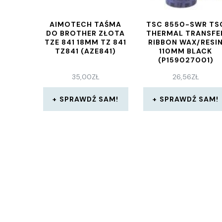
AIMOTECH TAŚMA
TSC 8550-SWR TS
DO BROTHER ZŁOTA
THERMAL TRANSFE
TZE 841 18MM TZ 841
RIBBON WAX/RESI
TZ841 (AZE841)
110MM BLACK
(P159027001)
35,00
ZŁ
26,56
ZŁ
SPRAWDŹ SAM!
SPRAWDŹ SAM!