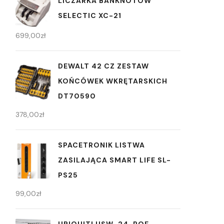
LICZARKA BANKNOTÓW
SELECTIC XC-21
699,00
zł
DEWALT 42 CZ ZESTAW
KOŃCÓWEK WKRĘTARSKICH
DT70590
378,00
zł
SPACETRONIK LISTWA
ZASILAJĄCA SMART LIFE SL-
PS25
99,00
zł
UBIQUITI USW-24-POE