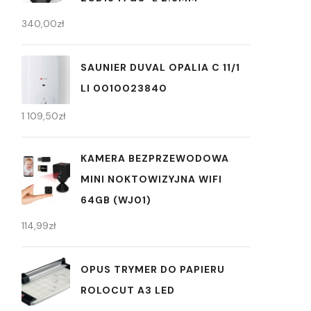
340,00
zł
SAUNIER DUVAL OPALIA C 11/1
LI 0010023840
1 109,50
zł
KAMERA BEZPRZEWODOWA
MINI NOKTOWIZYJNA WIFI
64GB (WJ01)
114,99
zł
OPUS TRYMER DO PAPIERU
ROLOCUT A3 LED