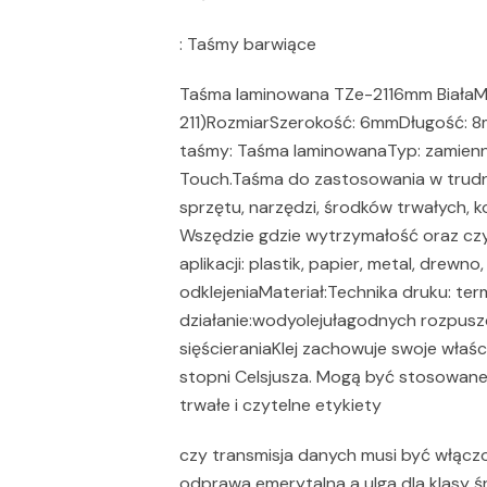
: Taśmy barwiące
Taśma laminowana TZe-2116mm BiałaMode
211)RozmiarSzerokość: 6mmDługość: 8
taśmy: Taśma laminowanaTyp: zamienn
Touch.Taśma do zastosowania w trudn
sprzętu, narzędzi, środków trwałych, 
Wszędzie gdzie wytrzymałość oraz czyt
aplikacji: plastik, papier, metal, drewn
odklejeniaMateriał:Technika druku: t
działanie:wodyolejułagodnych rozpuszc
sięścieraniaKlej zachowuje swoje właś
stopni Celsjusza. Mogą być stosowane 
trwałe i czytelne etykiety
czy transmisja danych musi być włącz
odprawa emerytalna a ulga dla klasy śr