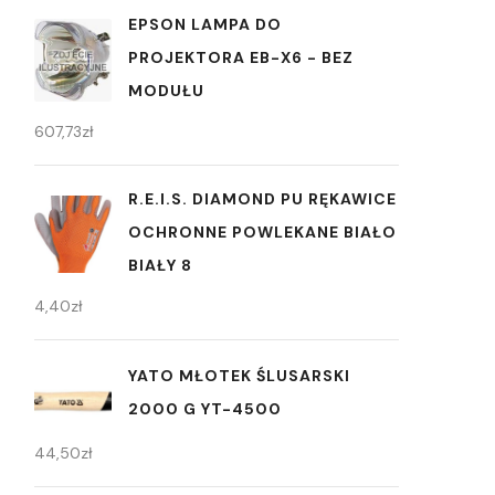
EPSON LAMPA DO
PROJEKTORA EB-X6 - BEZ
MODUŁU
607,73
zł
R.E.I.S. DIAMOND PU RĘKAWICE
OCHRONNE POWLEKANE BIAŁO
BIAŁY 8
4,40
zł
YATO MŁOTEK ŚLUSARSKI
2000 G YT-4500
44,50
zł