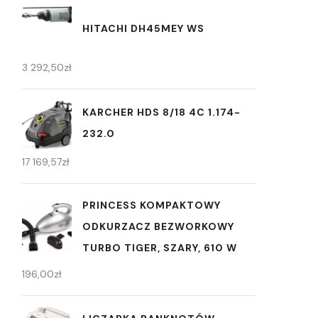
HITACHI DH45MEY WS
3 292,50
zł
KARCHER HDS 8/18 4C 1.174-
232.0
17 169,57
zł
PRINCESS KOMPAKTOWY
ODKURZACZ BEZWORKOWY
TURBO TIGER, SZARY, 610 W
196,00
zł