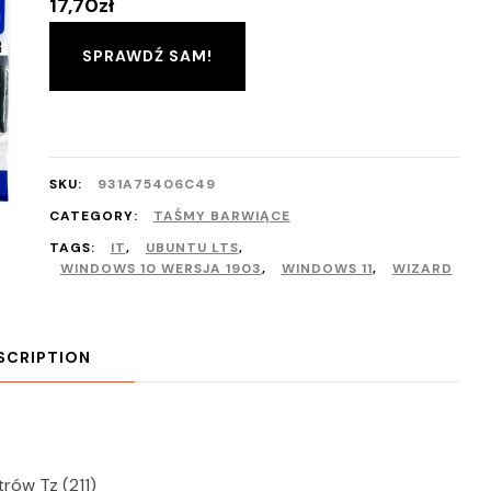
17,70
zł
SPRAWDŹ SAM!
SKU:
931A75406C49
CATEGORY:
TAŚMY BARWIĄCE
TAGS:
IT
,
UBUNTU LTS
,
WINDOWS 10 WERSJA 1903
,
WINDOWS 11
,
WIZARD
SCRIPTION
rów Tz (211)