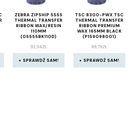
C
ZEBRA ZIPSHIP 5555
TSC 8300-PWX TSC
R
THERMAL TRANSFER
THERMAL TRANSFER
N
RIBBON WAX/RESIN
RIBBON PREMIUM
110MM
WAX 165MM BLACK
(05555BK110D)
(P159098001)
92,94
ZŁ
99,79
ZŁ
SPRAWDŹ SAM!
SPRAWDŹ SAM!