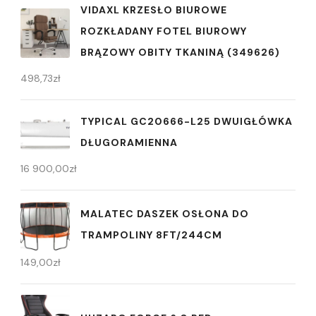
VIDAXL KRZESŁO BIUROWE
ROZKŁADANY FOTEL BIUROWY
BRĄZOWY OBITY TKANINĄ (349626)
498,73
zł
TYPICAL GC20666-L25 DWUIGŁÓWKA
DŁUGORAMIENNA
16 900,00
zł
MALATEC DASZEK OSŁONA DO
TRAMPOLINY 8FT/244CM
149,00
zł