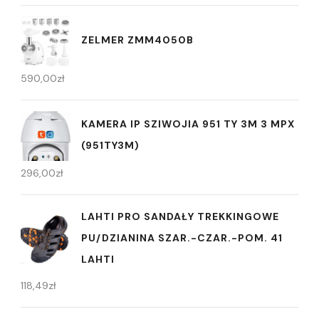
ZELMER ZMM4050B
590,00
zł
KAMERA IP SZIWOJIA 951 TY 3M 3 MPX
(951TY3M)
296,00
zł
LAHTI PRO SANDAŁY TREKKINGOWE
PU/DZIANINA SZAR.-CZAR.-POM. 41
LAHTI
118,49
zł