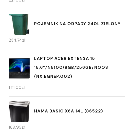
POJEMNIK NA ODPADY 240L ZIELONY
234,74
zł
LAPTOP ACER EXTENSA 15
15,6"/N5100/8GB/256GB/NOOS
(NX.EGNEP.002)
1 111,00
zł
HAMA BASIC X6A 14L (86522)
169,99
zł