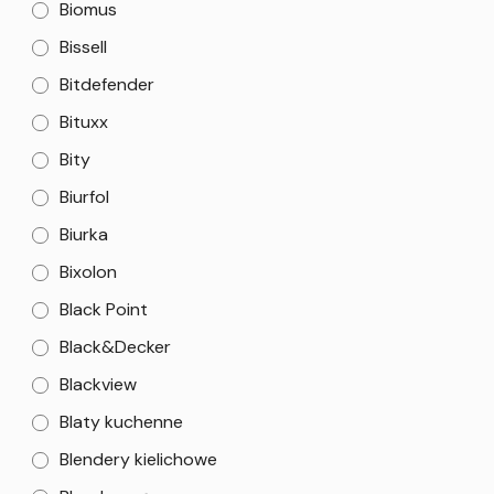
Biomus
Bissell
Bitdefender
Bituxx
Bity
Biurfol
Biurka
Bixolon
Black Point
Black&Decker
Blackview
Blaty kuchenne
Blendery kielichowe