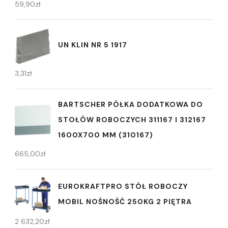
59,90
zł
UN KLIN NR 5 1917
3,31
zł
BARTSCHER PÓŁKA DODATKOWA DO
STOŁÓW ROBOCZYCH 311167 I 312167
1600X700 MM (310167)
665,00
zł
EUROKRAFTPRO STÓŁ ROBOCZY
MOBIL NOŚNOŚĆ 250KG 2 PIĘTRA
2 632,20
zł