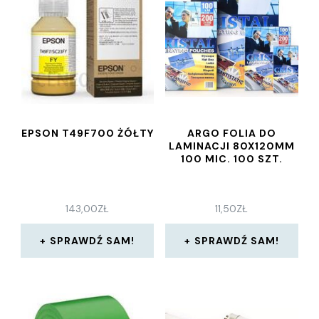
EPSON T49F700 ŻÓŁTY
ARGO FOLIA DO
LAMINACJI 80X120MM
100 MIC. 100 SZT.
143,00
ZŁ
11,50
ZŁ
SPRAWDŹ SAM!
SPRAWDŹ SAM!