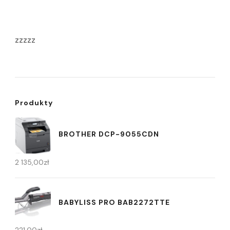
zzzzz
Produkty
BROTHER DCP-9055CDN
2 135,00
zł
BABYLISS PRO BAB2272TTE
221,00
zł