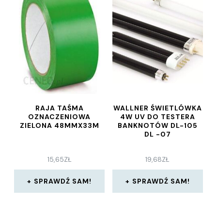
RAJA TAŚMA
WALLNER ŚWIETLÓWKA
OZNACZENIOWA
4W UV DO TESTERA
ZIELONA 48MMX33M
BANKNOTÓW DL-105
DL -07
15,65
ZŁ
19,68
ZŁ
SPRAWDŹ SAM!
SPRAWDŹ SAM!