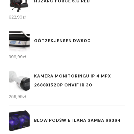
HUZARO FORCE 6.0 RED
622,99
zł
GÖTZE&JENSEN DW900
399,99
zł
KAMERA MONITORINGU IP 4 MPX
2688X1520P ONVIF IR 30
259,99
zł
BLOW PODŚWIETLANA SAMBA 66364