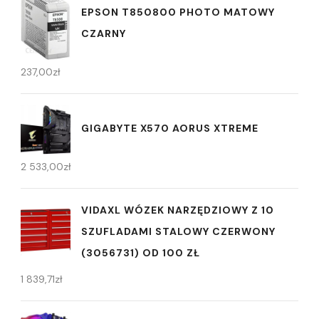
EPSON T850800 PHOTO MATOWY
CZARNY
237,00
zł
GIGABYTE X570 AORUS XTREME
2 533,00
zł
VIDAXL WÓZEK NARZĘDZIOWY Z 10
SZUFLADAMI STALOWY CZERWONY
(3056731) OD 100 ZŁ
1 839,71
zł