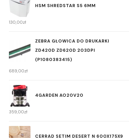
HSM SHREDSTAR S5 6MM
130,00
zł
ZEBRA GŁOWICA DO DRUKARKI
ZD420D ZD620D 203DPI
(P1080383415)
689,00
zł
4GARDEN AO20V20
359,00
zł
CERRAD SETIM DESERT N 600X175X9