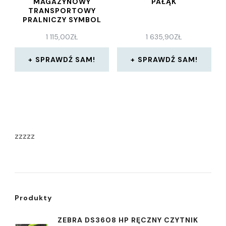
MAGAZYNOWY
PAŁĄK
TRANSPORTOWY
PRALNICZY SYMBOL
9/03
1 115,00
ZŁ
1 635,90
ZŁ
SPRAWDŹ SAM!
SPRAWDŹ SAM!
zzzzz
Produkty
ZEBRA DS3608 HP RĘCZNY CZYTNIK