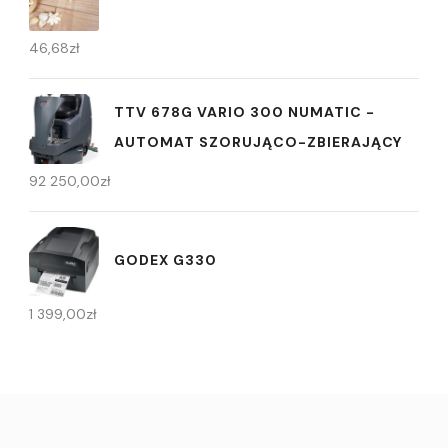
46,68
zł
TTV 678G VARIO 300 NUMATIC -
AUTOMAT SZORUJĄCO-ZBIERAJĄCY
92 250,00
zł
GODEX G330
1 399,00
zł