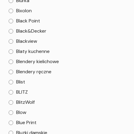
Biurka
Bixolon
Black Point
Black&Decker
Blackview
Blaty kuchenne
Blendery kielichowe
Blendery ręczne
Blist
BLITZ
BlitzWolf
Blow
Blue Print
Bluzki damskie