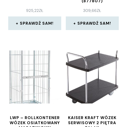
(877807)
925,22
ZŁ
309,66
ZŁ
SPRAWDŹ SAM!
SPRAWDŹ SAM!
LWP – ROLLKONTENER
KAISER KRAFT WÓZEK
WÓZEK OSIATKOWANY
SERWISOWY 2 PIĘTRA