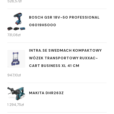
528,57
zł
BOSCH GSR 18V-50 PROFESSIONAL
06019H5000
731,08
zł
INTRA.SE SWEDMACH KOMPAKTOWY
WÓZEK TRANSPORTOWY RUXXAC-
CART BUSINESS XL 41 CM
947,10
zł
MAKITA DHR263Z
1 294,75
zł