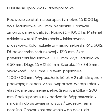
EUROKRAFTpro: Wózki transportowe
Podwozie ze stali, na europalety, nośność 1000 kg,
wys. ładunkowa 650 mm, niebieskie. Dostawa =
zmontowane/w całości. Nośność = 1000 kg. Materiał
szkieletu = stal. Powierzchnia = lakierowana
proszkowo. Kolor szkieletu = jasnoniebieski, RAL 5012.
Dł. powierzchni ładunkowej = 1210 mm. Szer.
powierzchni ładunkowej = 810 mm. Wys. ładunkowa =
650 mm. Długość = 1245 mm. Szerokość = 845 mm.
Wysokość = 740 mm. Do wym. pojemnika =
1200×800 mm. Wyposażenie kółek = 2 rolki skrętne z
podwójną blokadą, 2 rolki wsporcze. Wersja kółek =
elastyczne ogumienie pełne. Średnica kółka = 200
mm. Rodzaj produktu = podwozia. Wyposażenie =
narożniki do ustawiania w stos / zaczepy, rama
narożna. Obszar zastosowania = do palet, do