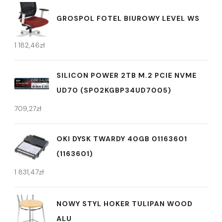
GROSPOL FOTEL BIUROWY LEVEL WS
1 182,46
zł
SILICON POWER 2TB M.2 PCIE NVME
UD70 (SP02KGBP34UD7005)
709,27
zł
OKI DYSK TWARDY 40GB 01163601
(1163601)
1 831,47
zł
NOWY STYL HOKER TULIPAN WOOD
ALU