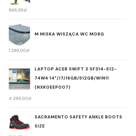
868,99
zł
M MISKA WISZĄCA WC M08G
1 299,00
zł
LAPTOP ACER SWIFT 3 SF314-512-
74W4 14"/I7/16GB/512GB/WIN11
(NXK0EEP007)
4 299,00
zł
SACRAMENTO SAFETY ANKLE BOOTS
SIZE