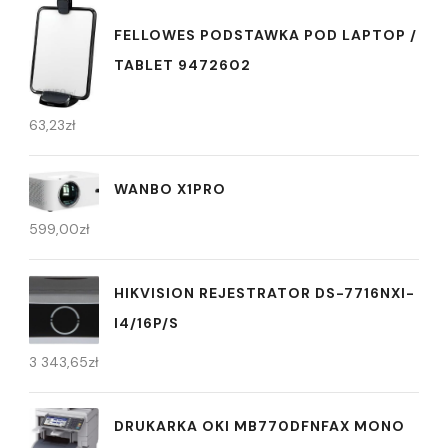
FELLOWES PODSTAWKA POD LAPTOP /
TABLET 9472602
63,23
zł
WANBO X1PRO
599,00
zł
HIKVISION REJESTRATOR DS-7716NXI-
I4/16P/S
3 343,65
zł
DRUKARKA OKI MB770DFNFAX MONO