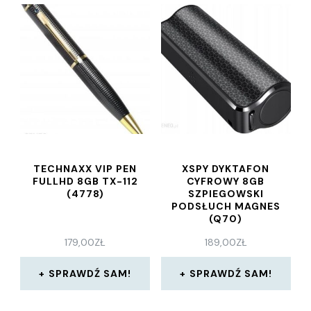
TECHNAXX VIP PEN
XSPY DYKTAFON
FULLHD 8GB TX-112
CYFROWY 8GB
(4778)
SZPIEGOWSKI
PODSŁUCH MAGNES
(Q70)
179,00
ZŁ
189,00
ZŁ
SPRAWDŹ SAM!
SPRAWDŹ SAM!