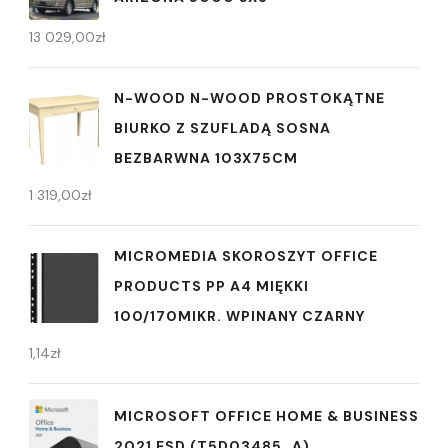
13 029,00
zł
N-WOOD N-WOOD PROSTOKĄTNE
BIURKO Z SZUFLADĄ SOSNA
BEZBARWNA 103X75CM
1 319,00
zł
MICROMEDIA SKOROSZYT OFFICE
PRODUCTS PP A4 MIĘKKI
100/170MIKR. WPINANY CZARNY
1,14
zł
MICROSOFT OFFICE HOME & BUSINESS
2021 ESD (T5D03485_A)