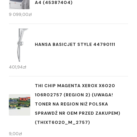
A4 (45387404)
9 099,00
zł
HANSA BASICJET STYLE 44790111
401,94
zł
THI CHIP MAGENTA XEROX X6020
106R02757 (REGION 2) (UWAGA!
TONER NA REGION NIŻ POLSKA
SPRAWDŹ NR OEM PRZED ZAKUPEM)
(THIXT6020_M_2757)
9,00
zł