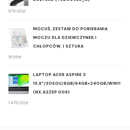
879,00
zł
MOCUŚ, ZESTAW DO POBIERANIA
MOCZU DLA DZIEWCZYNEK I
CHŁOPCÓW, 1 SZTUKA
19,99
zł
LAPTOP ACER ASPIRE 3
15,6"/3050U/8GB/64GB+240GB/WIN11
(NX.A2ZEP.006)
1 479,00
zł