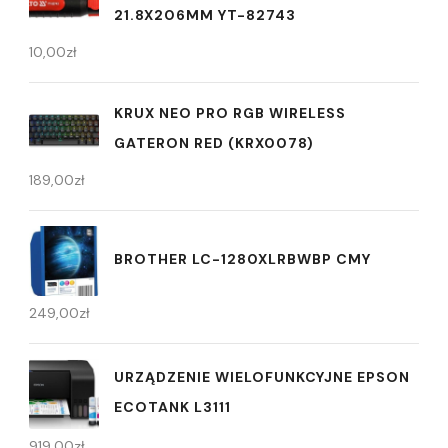
21.8X206MM YT-82743
10,00
zł
KRUX NEO PRO RGB WIRELESS
GATERON RED (KRX0078)
189,00
zł
BROTHER LC-1280XLRBWBP CMY
249,00
zł
URZĄDZENIE WIELOFUNKCYJNE EPSON
ECOTANK L3111
919,00
zł