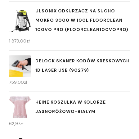
ULSONIX ODKURZACZ NA SUCHO I
MOKRO 3000 W 100L FLOORCLEAN
100VO PRO (FLOORCLEAN100VOPRO)
1 879,00
zł
DELOCK SKANER KODÓW KRESKOWYCH
1D LASER USB (90279)
759,00
zł
HEINE KOSZULKA W KOLORZE
JASNORÓŻOWO-BIAŁYM
62,97
zł