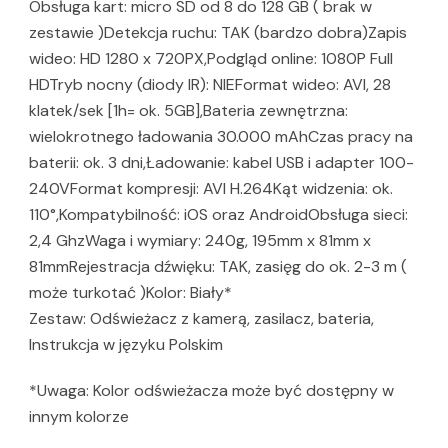
Obsługa kart: micro SD od 8 do 128 GB ( brak w
zestawie )Detekcja ruchu: TAK (bardzo dobra)Zapis
wideo: HD 1280 x 720PX,Podgląd online: 1080P Full
HDTryb nocny (diody IR): NIEFormat wideo: AVI, 28
klatek/sek [1h= ok. 5GB],Bateria zewnętrzna:
wielokrotnego ładowania 30.000 mAhCzas pracy na
baterii: ok. 3 dni,Ładowanie: kabel USB i adapter 100-
240VFormat kompresji: AVI H.264Kąt widzenia: ok.
110°,Kompatybilność: iOS oraz AndroidObsługa sieci:
2,4 GhzWaga i wymiary: 240g, 195mm x 81mm x
81mmRejestracja dźwięku: TAK, zasięg do ok. 2-3 m (
może turkotać )Kolor: Biały*
Zestaw: Odświeżacz z kamerą, zasilacz, bateria,
Instrukcja w języku Polskim
*Uwaga: Kolor odświeżacza może być dostępny w
innym kolorze